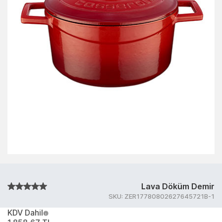
Lava Döküm Demir
SKU:
ZER17780802627645721B-1
KDV Dahil