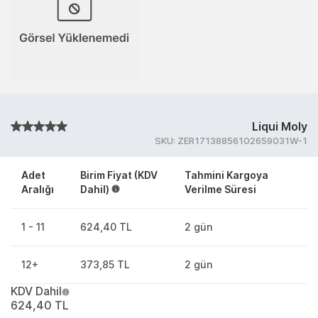
Liqui Moly
SKU:
ZER17138856102659031W-1
Adet
Birim Fiyat (KDV
Tahmini Kargoya
Aralığı
Dahil)
Verilme Süresi
1 - 11
624,40 TL
2 gün
12+
373,85 TL
2 gün
KDV Dahil
624,40 TL