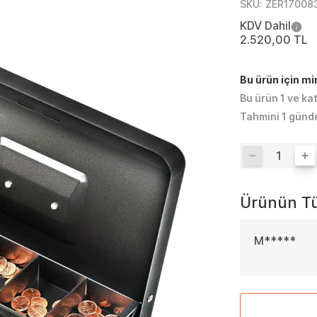
SKU:
ZER17008
KDV Dahil
2.520,00 TL
Bu ürün için m
Bu ürün 1 ve ka
Tahmini 1 günd
Ürünün Tü
M*****