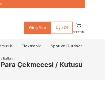
a!
Giriş Yap
Üye Ol
SEPETIM
emizlik
Elektronik
Spor ve Outdoor
a Rafları
 Para Çekmecesi / Kutusu