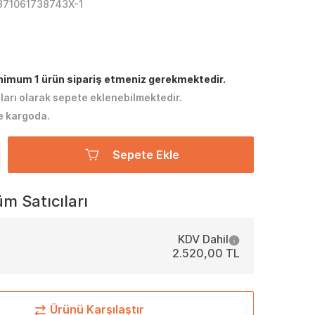
371061738743X-1
inimum 1 ürün sipariş etmeniz gerekmektedir.
tları olarak sepete eklenebilmektedir.
e kargoda.
Sepete Ekle
m Satıcıları
KDV Dahil
2.520,00 TL
Ürünü Karşılaştır