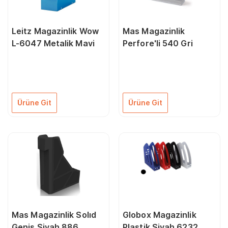
Leitz Magazinlik Wow
Mas Magazinlik
L-6047 Metalik Mavi
Perfore'li 540 Gri
Ürüne Git
Ürüne Git
Mas Magazinlik Solıd
Globox Magazinlik
Geniş Siyah 886
Plastik Siyah 6232