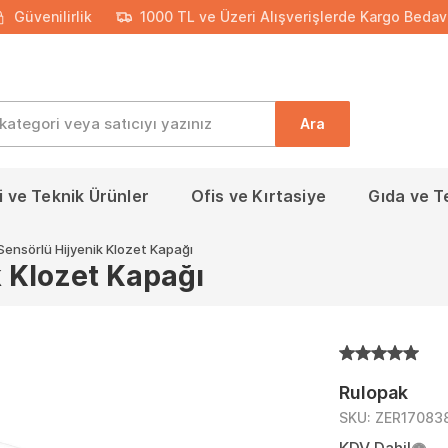
Güvenilirlik
1000 TL ve Üzeri Alışverişlerde Kargo Bedav
Ara
 ve Teknik Ürünler
Ofis ve Kırtasiye
Gıda ve T
Sensörlü Hijyenik Klozet Kapağı
k Klozet Kapağı
Rulopak
SKU:
ZER17083