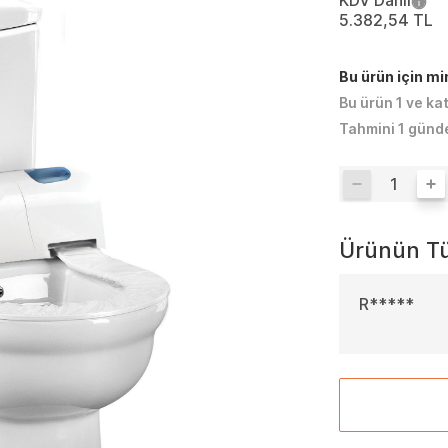
KDV Dahil
5.382,54 TL
Bu ürün için m
Bu ürün 1 ve ka
Tahmini 1 günd
Ürünün Tü
R*****