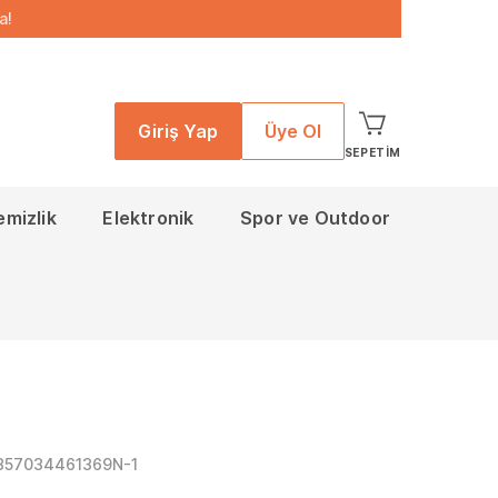
a!
Giriş Yap
Üye Ol
SEPETIM
emizlik
Elektronik
Spor ve Outdoor
857034461369N-1