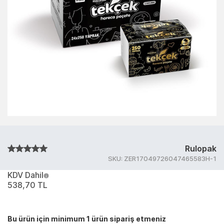
Rulopak
SKU:
ZER17049726047465583H-1
KDV Dahil
538,70 TL
Bu ürün için minimum 1 ürün sipariş etmeniz