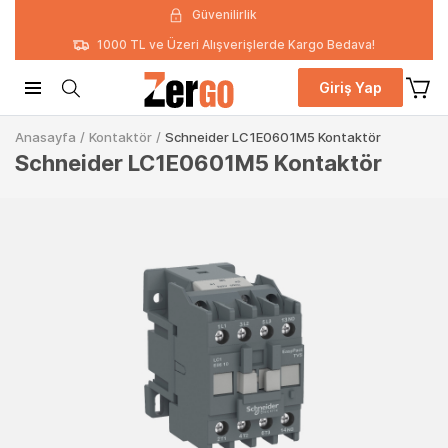
Güvenilirlik
1000 TL ve Üzeri Alışverişlerde Kargo Bedava!
Giriş Yap
Anasayfa
/
Kontaktör
/
Schneider LC1E0601M5 Kontaktör
Schneider LC1E0601M5 Kontaktör