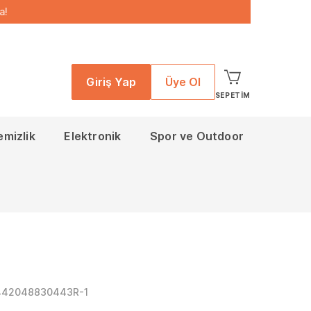
a!
Giriş Yap
Üye Ol
SEPETIM
emizlik
Elektronik
Spor ve Outdoor
442048830443R-1