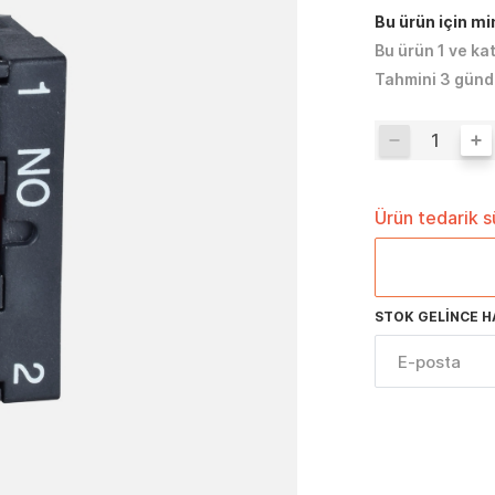
Bu ürün için m
Bu ürün 1 ve ka
Tahmini 3 günd
Ürün tedarik 
STOK GELINCE H