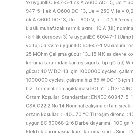
'e uygunIEC 947-5-1 ek A A600 AC-15, Ue = 600
947-5-1 ek A Q600 DC-13, Ue = 250 V, Ie = 0,
ek A Q600 DC-13, Ue = 600 V, Ie = 0,1 A 'e uyg
klasik muhafazalı termik akım : 10 A [Ui] nominal
(kirlilik derecesi 3) 'e uygunIEC 60947-1 [Uim
voltajı : 6 kV 'e uygunIEC 60947-1 Maximum res
25 MOhm Çalışma gücü : 13…15 N Kisa devre kor
koruma tarafindan kartuş sigorta tip gG (gl) W
gücü : 40 W DC-13 için 1000000 cycles, çalism
1000000 cycles, çalisma hizi 65 W DC-13 için
hizi Terminallerin açıklaması ISO n°1 : (13-14)NO
Ortam Koşulları Standartlar : EN/IEC 60947-5
CSA C22.2 No 14 Nominal çalışma ortam sıcakl
ortam koşulları : -40…70 °C Titreşim direnci : 
uygunIEC 60068-2-6 Darbe dayanımı : 100 gn 
Elektrik çarpmasına karşı koruma sınıfı : Sınıf II