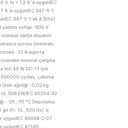
 V, Ie = 1,2 A 'e uygunIEC
27 A 'e uygunIEC 947-5-1
unIEC 947-5-1 ek A [Ithe]
 yalıtım voltajı : 600 V
p] nominal darbe dayanım
istance across terminals :
umasi : 10 A sigorta
 cinsinden nominal çalışma
a hizi 48 W DC-13 için
 1000000 cycles, çalisma
 Ürün ağırlığı : 0,02 kg
-1 UL 508 EN/IEC 60204-32
ığı : -25…70 °C Depolama
15 gn (f= 10…500 Hz) 'e
'e uygunIEC 60068-2-27
 'e uygunIEC 61140...