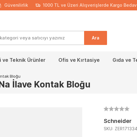
Güvenilirlik
1000 TL ve Üzeri Alışverişlerde Kargo Bedav
Ara
 ve Teknik Ürünler
Ofis ve Kırtasiye
Gıda ve T
ontak Bloğu
a İlave Kontak Bloğu
Schneider
SKU:
ZER17133