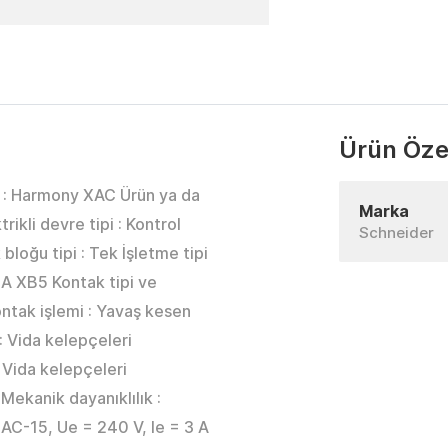
Ürün Özel
si : Harmony XAC Ürün ya da
Marka
rikli devre tipi : Kontrol
Schneider
loğu tipi : Tek İşletme tipi
A XB5 Kontak tipi ve
ntak işlemi : Yavaş kesen
: Vida kelepçeleri
 Vida kelepçeleri
Mekanik dayanıklılık :
AC-15, Ue = 240 V, Ie = 3 A