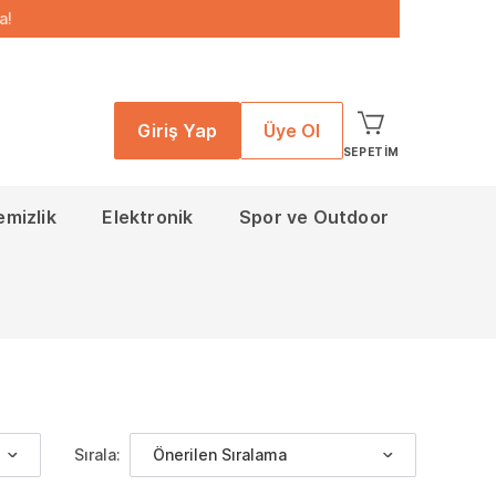
a!
Giriş Yap
Üye Ol
SEPETIM
emizlik
Elektronik
Spor ve Outdoor
Sırala:
Önerilen Sıralama