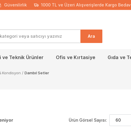
Güvenilirlik
1000 TL ve Üzeri Alışverişlerde Kargo Bedav
Ara
 ve Teknik Ürünler
Ofis ve Kırtasiye
Gıda ve T
& Kondisyon
/
Dambıl Setler
leniyor
Ürün Görsel Sayısı:
60