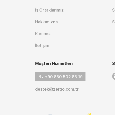
Tenis Aksesuarları
Voleybol Formaları
(96)
(203)
İş Ortaklarımız
S
Atletizim Formaları
(68)
Hakkımızda
S
Koşu Formaları (16)
Kurumsal
İletişim
Müşteri Hizmetleri
S
L
+90 850 502 85 19
destek@zergo.com.tr