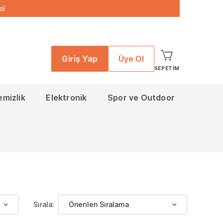
a!
Giriş Yap
Üye Ol
SEPETIM
emizlik
Elektronik
Spor ve Outdoor
Sırala:
Önerilen Sıralama