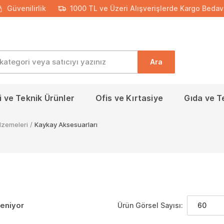
Güvenilirlik
1000 TL ve Üzeri Alışverişlerde Kargo Bedav
Ara
 ve Teknik Ürünler
Ofis ve Kırtasiye
Gıda ve T
lzemeleri
/
Kaykay Aksesuarları
leniyor
Ürün Görsel Sayısı:
60