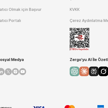
atıcı Olmak için Başvur
KVKK
atıcı Portalı
Çerez Aydınlatma M
osyal Medya
Zergo'yu AI İle Özet
inkedin
Twitter
Instagram
Youtube