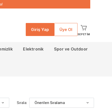
a!
Giriş Yap
Üye Ol
SEPETIM
emizlik
Elektronik
Spor ve Outdoor
Sırala:
Önerilen Sıralama