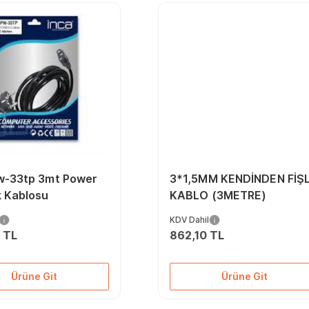
pw-33tp 3mt Power
3*1,5MM KENDİNDEN FİŞL
k Kablosu
KABLO (3METRE)
KDV Dahil
 TL
862,10 TL
Ürüne Git
Ürüne Git