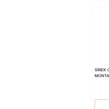
İşkenceler (80)
Pozidriv Bits Uçlar (19)
Mekanik El Aletleri
Aksesuarları (139)
Düz Bits Uçlar (32)
Boru Kesme Makası
(42)
Torx Bits Uçları (35)
Allen Anahtarlar (231)
Elektrikçi Tornavidalar
(53)
Seramik Kesme
Makineleri (16)
Fort Penseler (49)
Papağan Penseler (17)
SİNEK 
MONTA
TESİSA
YAPILM