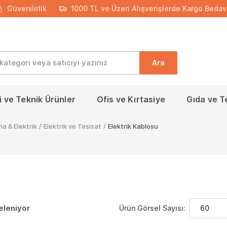
Güvenilirlik
1000 TL ve Üzeri Alışverişlerde Kargo Bedav
Ara
 ve Teknik Ürünler
Ofis ve Kırtasiye
Gıda ve T
a & Elektrik
/
Elektrik ve Tesisat
/
Elektrik Kablosu
eleniyor
Ürün Görsel Sayısı:
60