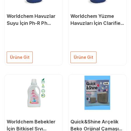
Worldchem Havuzlar
Worldchem Yüzme
Suyu İçin Ph-R Ph
Havuzları İçin Clarifier
Yükseltici 30 Kg
- Parlatıcı 20 Kg
Ürüne Git
Ürüne Git
Worldchem Bebekler
Quick&Shine Arçelik
İçin Bitkisel Sıvı
Beko Orijinal Çamaşır