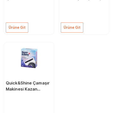
Çamaşır Deterjanı
Makinası Kurutma
Vegan Helal Sertifikalı
Kokusu
1 Lt
Ürüne Git
Ürüne Git
Quick&Shine Çamaşır
Makinesi Kazan
Temizleme Tozu 250 G