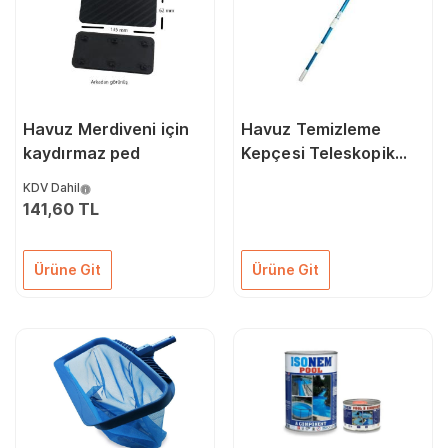
Havuz Merdiveni için
Havuz Temizleme
kaydırmaz ped
Kepçesi Teleskopik
Sapı
KDV Dahil
141,60 TL
Ürüne Git
Ürüne Git