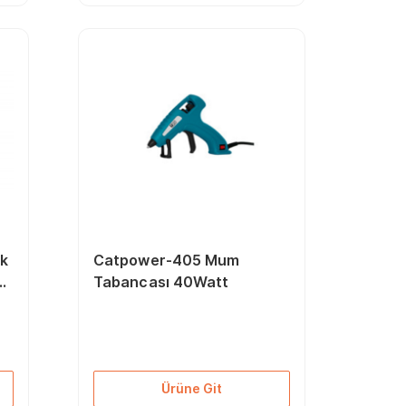
ak
Catpower-405 Mum
5
Tabancası 40Watt
Ürüne Git