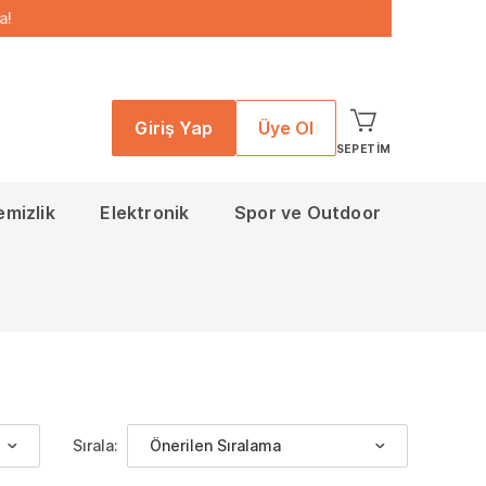
a!
Giriş Yap
Üye Ol
SEPETIM
emizlik
Elektronik
Spor ve Outdoor
Sırala:
Önerilen Sıralama