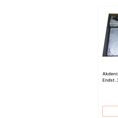
Yan Keskiler (165)
Balta (39)
İki Ağız Anahtarlar
(211)
Perçin Penseleri (14)
Manyetik Tutucular
(22)
Demir Kesme
Makasları (29)
Yıldız Uçlu
Tornavidalar (57)
Kontrol Kalemleri (30)
Boru Kesiciler (61)
Torx Allen Anahtarlar
(39)
Akdeni
Alet Setleri (46)
Endst.
Kaportacı Makasları
(28)
Elektrikçi Penseler
(26)
Lokma Bits Uçlar (38)
Çakma Anahtarlar (42)
Yassı Keski (26)
Keskiler (138)