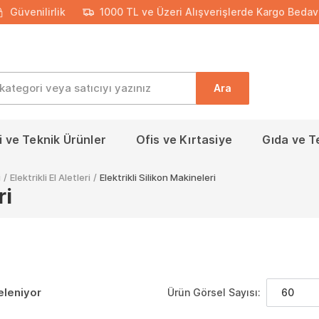
Güvenilirlik
1000 TL ve Üzeri Alışverişlerde Kargo Bedav
Ara
 ve Teknik Ürünler
Ofis ve Kırtasiye
Gıda ve T
i
/
Elektrikli El Aletleri
/
Elektrikli Silikon Makineleri
ri
eleniyor
Ürün Görsel Sayısı:
60