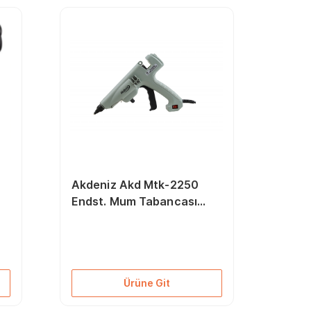
W
Akdeniz Akd Mtk-2250
Endst. Mum Tabancası
2200 W
Ürüne Git