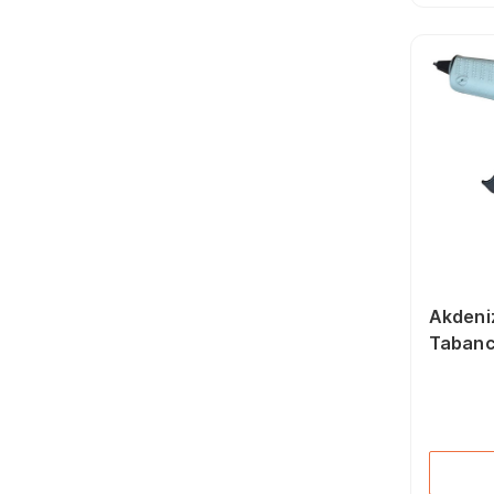
İşkenceler (80)
Pozidriv Bits Uçlar (19)
Mekanik El Aletleri
Aksesuarları (139)
Düz Bits Uçlar (32)
Boru Kesme Makası
(42)
Torx Bits Uçları (35)
Allen Anahtarlar (231)
Elektrikçi Tornavidalar
(53)
Seramik Kesme
Makineleri (16)
Fort Penseler (49)
Papağan Penseler (17)
Akdeni
Tabanc