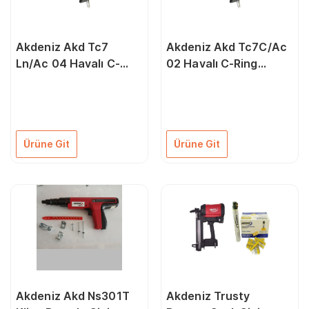
Akdeniz Akd Tc7
Akdeniz Akd Tc7C/Ac
Ln/Ac 04 Havalı C-
02 Havalı C-Ring
Ring Tabancası Uzun
Çakma Makinası
Burun
Ürüne Git
Ürüne Git
Akdeniz Akd Ns301T
Akdeniz Trusty