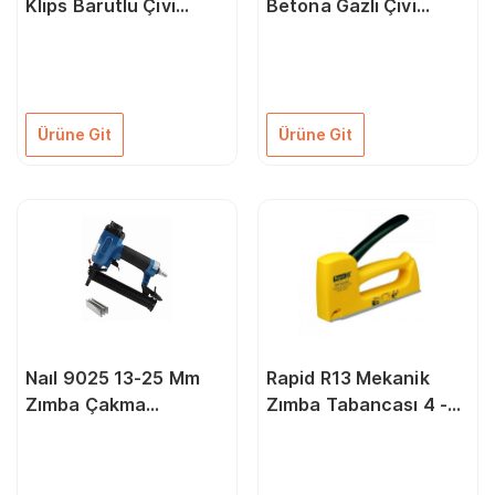
Klips Barutlu Çivi
Betona Gazlı Çivi
Tabancası
Çakma Tabancası(15-
40Mm), 1000 Çivi Ve
Gaz Tüpü
Ürüne Git
Ürüne Git
Naıl 9025 13-25 Mm
Rapid R13 Mekanik
Zımba Çakma
Zımba Tabancası 4 -
Tabancası
10 mm