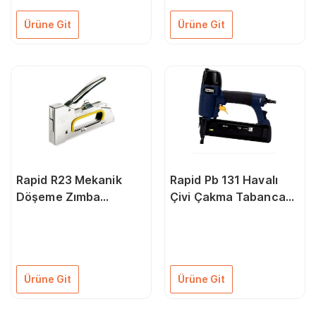
Ürüne Git
Ürüne Git
Rapid R23 Mekanik
Rapid Pb 131 Havalı
Döşeme Zımba
Çivi Çakma Tabancası
Tabancası
15-50 mm
Ürüne Git
Ürüne Git