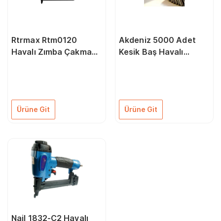
Rtrmax Rtm0120
Akdeniz 5000 Adet
Havalı Zımba Çakma
Kesik Baş Havalı
Tabancası 6-16 Mm
Tabanca Brad Çivi
(18X20 Mm)
Ürüne Git
Ürüne Git
Nail 1832-C2 Havalı