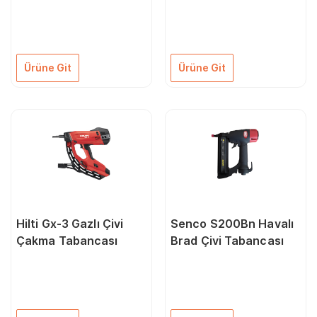
Tabancası + 27 mm
1200 Çivi + Gc 42 Gaz
Ürüne Git
Ürüne Git
Hilti Gx-3 Gazlı Çivi
Senco S200Bn Havalı
Çakma Tabancası
Brad Çivi Tabancası