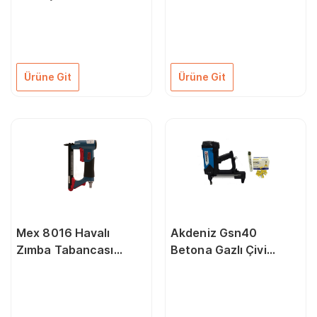
Brad Çivi 18-15 Mm
5000 Adet
Ürüne Git
Ürüne Git
Mex 8016 Havalı
Akdeniz Gsn40
Zımba Tabancası
Betona Gazlı Çivi
Döşeme Tabancası
Çakma Tabancası (
15-40Mm ) 1000 Adet
Çivi Ve Gaz