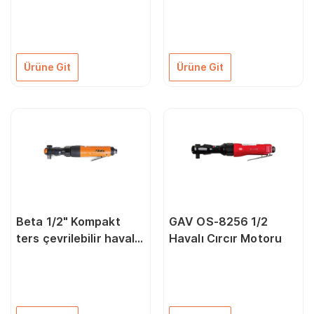
cırcır 1922P1
cırcır 1922P2
019210026
19220010
Ürüne Git
Ürüne Git
Beta 1/2" Kompakt
GAV OS-8256 1/2
ters çevrilebilir havalı
Havalı Cırcır Motoru
cırcır 1922P3
019220013