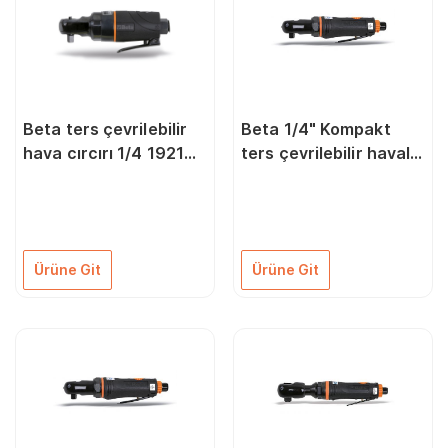
Beta ters çevrilebilir
Beta 1/4" Kompakt
hava cırcırı 1/4 1921B1
ters çevrilebilir havalı
019210001
cırcır 1921M1
019210005
Ürüne Git
Ürüne Git