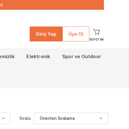
a!
Giriş Yap
Üye Ol
SEPETIM
emizlik
Elektronik
Spor ve Outdoor
Sırala:
Önerilen Sıralama