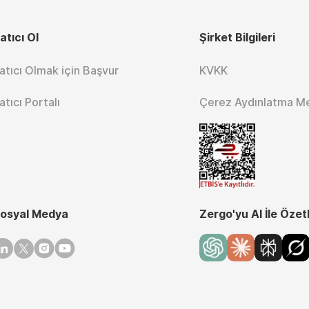
atıcı Ol
Şirket Bilgileri
atıcı Olmak için Başvur
KVKK
atıcı Portalı
Çerez Aydınlatma M
osyal Medya
Zergo'yu AI İle Özet
inkedin
Twitter
Instagram
Youtube