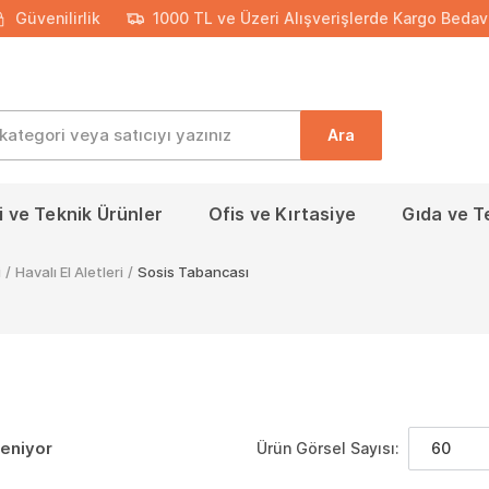
Güvenilirlik
1000 TL ve Üzeri Alışverişlerde Kargo Bedav
Ara
 ve Teknik Ürünler
Ofis ve Kırtasiye
Gıda ve T
i
/
Havalı El Aletleri
/
Sosis Tabancası
leniyor
Ürün Görsel Sayısı:
60