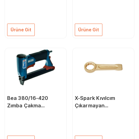
Çivi Ve Zımba Çakma
Çakma Makinası
Makinası
Ürüne Git
Ürüne Git
Bea 380/16-420
X-Spark Kıvılcım
Zımba Çakma
Çıkarmayan
Tabancası
Patlamaya Dayanıklı
160 Yıldız Çakma
Anahtar Dın 7444 50
mm