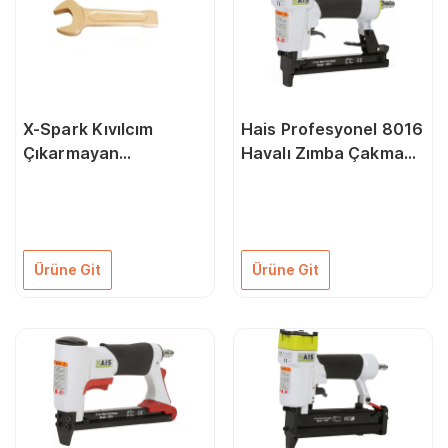
X-Spark Kıvılcım
Hais Profesyonel 8016
Çıkarmayan
Havalı Zımba Çakma
Patlamaya Dayanıklı
Makinası
141 Çatal Çakma
Anahtar 55 mm
Ürüne Git
Ürüne Git