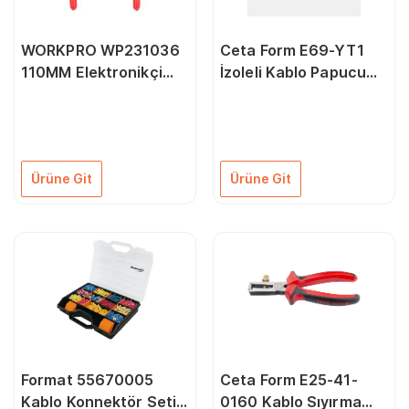
WORKPRO WP231036
Ceta Form E69-YT1
110MM Elektronikçi
İzoleli Kablo Papucu
Mini Pense
Sıkma Pensesi 220
Ürüne Git
Ürüne Git
Format 55670005
Ceta Form E25-41-
Kablo Konnektör Seti
0160 Kablo Sıyırma