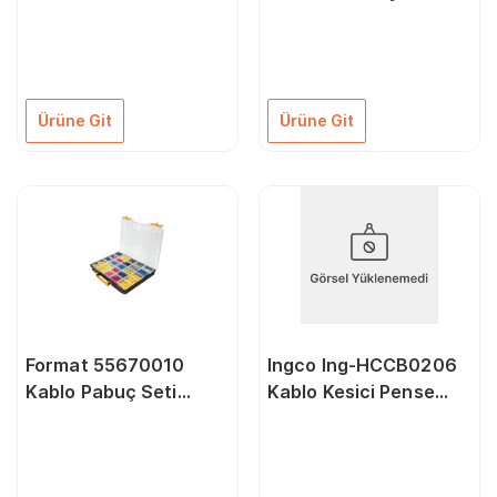
600 Parça
Pensesi
Ürüne Git
Ürüne Git
Format 55670010
Ingco Ing-HCCB0206
Kablo Pabuç Seti
Kablo Kesici Pense
4400 Parça
160 mm