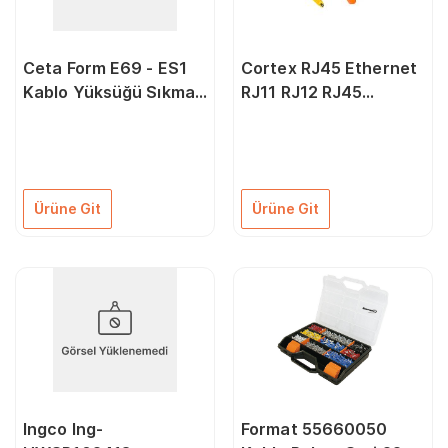
Ceta Form E69 - ES1
Cortex RJ45 Ethernet
Kablo Yüksüğü Sıkma
RJ11 RJ12 RJ45
Pense
Telefon Sıkma Çakma
Pensesi Cat5 Cat6
Network Pense +
Kablo Soyucu
Ürüne Git
Ürüne Git
Ingco Ing-
Format 55660050