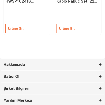
HWSP102418
Kablo Pabuç Seti 2200
Otomatik Kablo
Parça
Sıyırma Pensesi
Ürüne Git
Ürüne Git
Hakkımızda
Satıcı Ol
Şirket Bilgileri
Yardım Merkezi