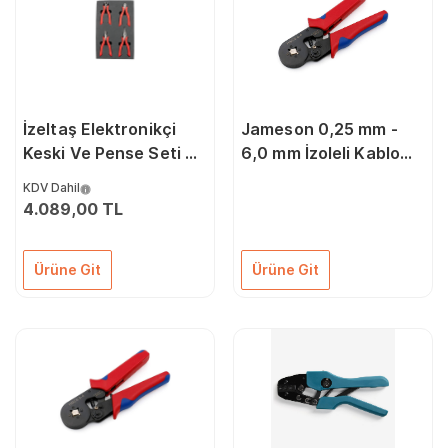
İzeltaş Elektronikçi
Jameson 0,25 mm -
Keski Ve Pense Seti 4
6,0 mm İzoleli Kablo
Parça
Ucu Sıkma Pensesi
KDV Dahil
4.089,00 TL
Ürüne Git
Ürüne Git