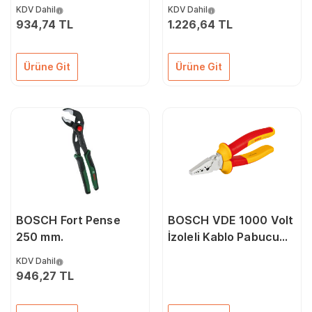
Profesyonel Pense
(1600A0275H)
KDV Dahil
KDV Dahil
Seti + Taşıma Kılıfı
934,74 TL
1.226,64 TL
Ürüne Git
Ürüne Git
BOSCH Fort Pense
BOSCH VDE 1000 Volt
250 mm.
İzoleli Kablo Pabucu
Sıkma Pensesi 180 mm
KDV Dahil
(1600A02NE6)
946,27 TL