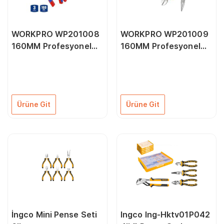
WORKPRO WP201008
WORKPRO WP201009
160MM Profesyonel
160MM Profesyonel
3’lü Pense Seti
4’lü Pense Seti
Ürüne Git
Ürüne Git
İngco Mini Pense Seti
Ingco Ing-Hktv01P042