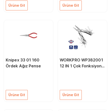
Ürüne Git
Ürüne Git
Knipex 33 01 160
WORKPRO WP382001
Ördek Ağız Pense
12 IN 1 Çok Fonksiyonlu
Profesyonel Pense
Seti + Taşıma Kılıfı
Ürüne Git
Ürüne Git