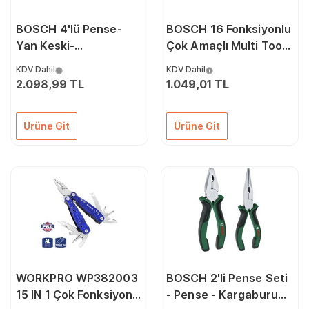
BOSCH 4'lü Pense-
BOSCH 16 Fonksiyonlu
Yan Keski-
Çok Amaçlı Multi Tool
Kargaburun-Fort
Pense (1600A02Z98)
KDV Dahil
KDV Dahil
Pense Seti
2.098,99 TL
1.049,01 TL
(1600A02W7K)
Ürüne Git
Ürüne Git
WORKPRO WP382003
BOSCH 2'li Pense Seti
15 IN 1 Çok Fonksiyonlu
- Pense - Kargaburun