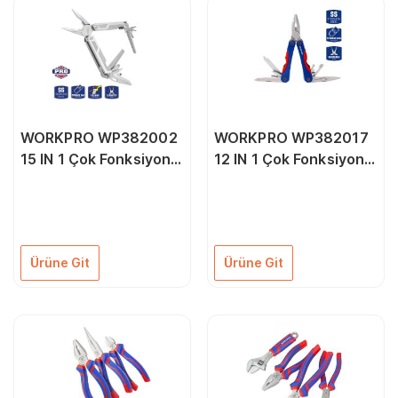
WORKPRO WP382002
WORKPRO WP382017
15 IN 1 Çok Fonksiyonlu
12 IN 1 Çok Fonksiyonlu
Profesyonel Pense
Profesyonel Mini
Seti + Taşıma Kılıfı
Pense Seti + Taşıma
Kılıfı
Ürüne Git
Ürüne Git