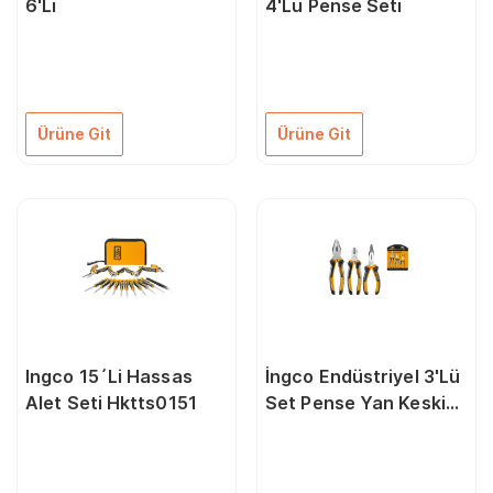
6'Lı
4'Lü Pense Seti
Ürüne Git
Ürüne Git
Ingco 15´Li Hassas
İngco Endüstriyel 3'Lü
Alet Seti Hktts0151
Set Pense Yan Keski
Kargaburun Pense 2