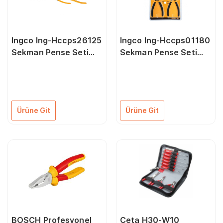
Ingco Ing-Hccps26125
Ingco Ing-Hccps01180
Sekman Pense Seti
Sekman Pense Seti
125 mm 4'Lü Paket
180 mm 4'Lü Paket
Ürüne Git
Ürüne Git
BOSCH Profesyonel
Ceta H30-W10