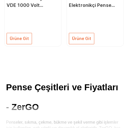
VDE 1000 Volt
Elektronikçi Pense
Kombine Pense 180
Seti 10 Parça Deri
mm (1600A02NE1)
Çantalı
Ürüne Git
Ürüne Git
Pense Çeşitleri ve Fiyatları 
- ZerGO
Penseler, sıkma, çekme, bükme ve şekil verme gibi işlemler 