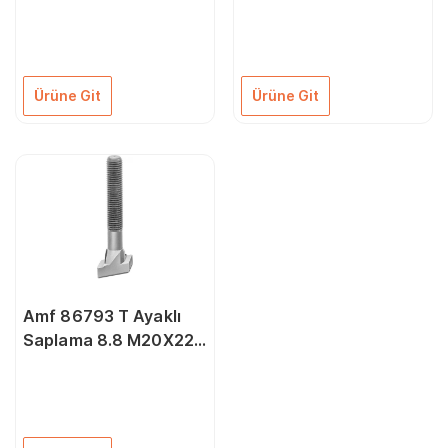
Ürüne Git
Ürüne Git
Amf 86793 T Ayaklı
Saplama 8.8 M20X22X
80 mm