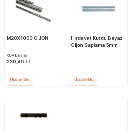
M20X1000 GİJON
Hırdavat Kurdu Beyaz
Gijon Saplama 5mm
KDV Dahil
230,40 TL
Ürüne Git
Ürüne Git