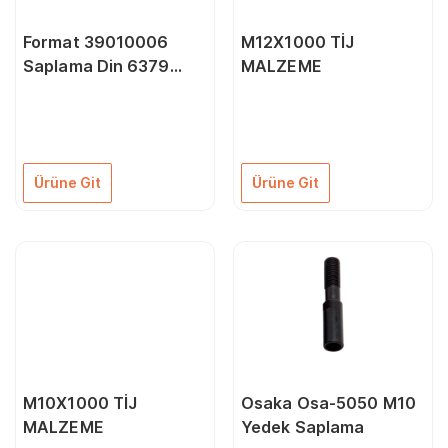
Format 39010006
M12X1000 TİJ
Saplama Din 6379
MALZEME
M8X 40 mm
Ürüne Git
Ürüne Git
M10X1000 TİJ
Osaka Osa-5050 M10
MALZEME
Yedek Saplama