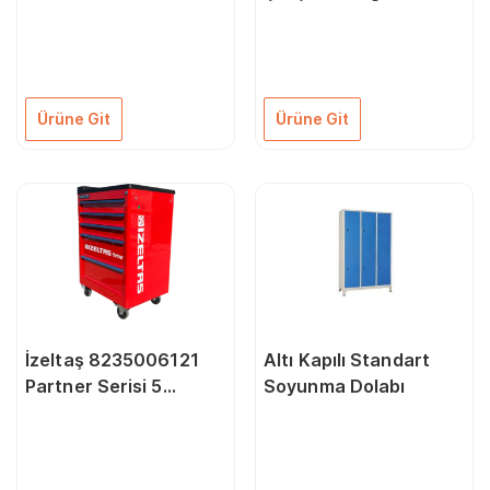
Ürüne Git
Ürüne Git
İzeltaş 8235006121
Altı Kapılı Standart
Partner Serisi 5
Soyunma Dolabı
Çekmeceli Kırmızı 118
Parça Dolu Takım
Dolabı