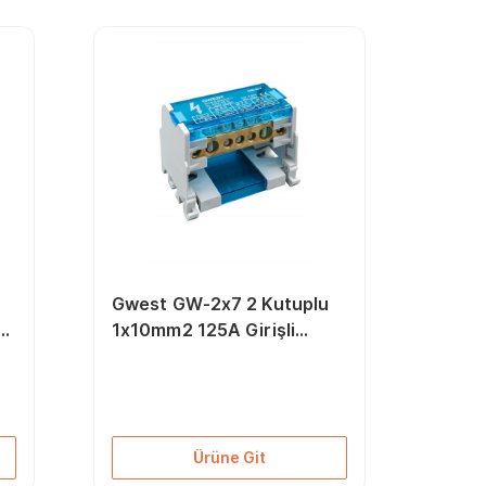
Gwest GW-2x7 2 Kutuplu
li
1x10mm2 125A Girişli
Dağıtıcı Ünite
Ürüne Git