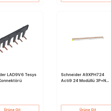
der LAD9V6 Tesys
Schneider A9XPH724
Konnektörü
Acti9 24 Modüllü 3P+N
80A Tarak Bara Altı
Ürüne Git
Ürüne Git