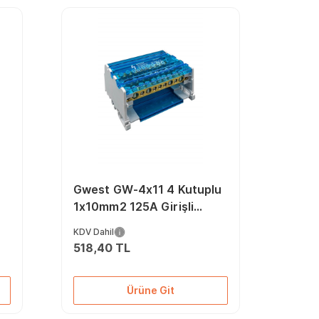
Gwest GW-4x11 4 Kutuplu
1x10mm2 125A Girişli
Dağıtıcı Ünite
KDV Dahil
518,40 TL
Ürüne Git