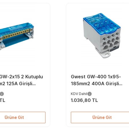
GW-2x15 2 Kutuplu
Gwest GW-400 1x95-
2 125A Girişli
185mm2 400A Girişli
ı Ünite
Dağıtıcı Ünite
KDV Dahil
 TL
1.036,80 TL
Ürüne Git
Ürüne Git