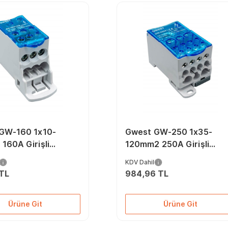
GW-160 1x10-
Gwest GW-250 1x35-
160A Girişli
120mm2 250A Girişli
ı Ünite
Dağıtıcı Ünite
KDV Dahil
 TL
984,96 TL
Ürüne Git
Ürüne Git