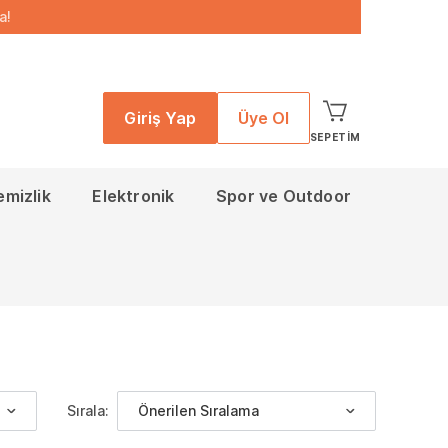
a!
Giriş Yap
Üye Ol
SEPETIM
emizlik
Elektronik
Spor ve Outdoor
Sırala:
Önerilen Sıralama