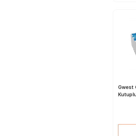
İşkenceler (80)
Pozidriv Bits Uçlar (19)
Mekanik El Aletleri
Aksesuarları (139)
Düz Bits Uçlar (32)
Boru Kesme Makası
(42)
Torx Bits Uçları (35)
Allen Anahtarlar (231)
Elektrikçi Tornavidalar
(53)
Seramik Kesme
Makineleri (16)
Fort Penseler (49)
Papağan Penseler (17)
Gwest 
Kutupl
Girişli 