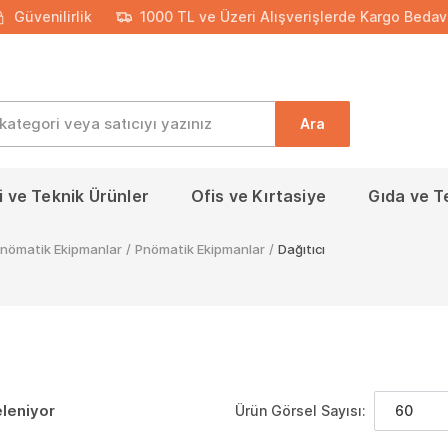
Güvenilirlik
1000 TL ve Üzeri Alışverişlerde Kargo Bedav
Ara
 ve Teknik Ürünler
Ofis ve Kırtasiye
Gıda ve T
 Pnömatik Ekipmanlar
/
Pnömatik Ekipmanlar
/
Dağıtıcı
eleniyor
Ürün Görsel Sayısı:
60