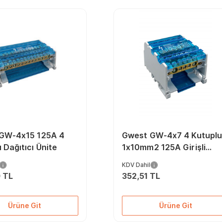
GW-4x15 125A 4
Gwest GW-4x7 4 Kutupl
 Dağıtıcı Ünite
1x10mm2 125A Girişli
Dağıtıcı Ünite
KDV Dahil
 TL
352,51 TL
Ürüne Git
Ürüne Git