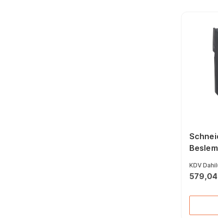
Yan Keskiler (165)
Balta (39)
İki Ağız Anahtarlar
(211)
Perçin Penseleri (14)
Manyetik Tutucular
(22)
Demir Kesme
Makasları (29)
Yıldız Uçlu
Tornavidalar (57)
Kontrol Kalemleri (30)
Boru Kesiciler (61)
Torx Allen Anahtarlar
(39)
Schnei
Alet Setleri (46)
Besleme
Kaportacı Makasları
(28)
KDV Dahil
Elektrikçi Penseler
579,04
(26)
Lokma Bits Uçlar (38)
Çakma Anahtarlar (42)
Yassı Keski (26)
Keskiler (138)