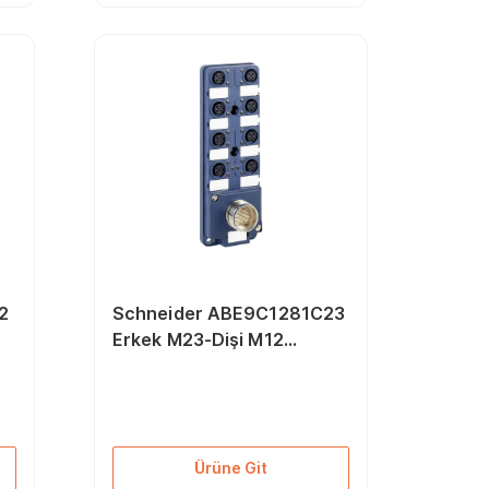
2
Schneider ABE9C1281C23
Erkek M23-Dişi M12
Konnektör IP67 Pasif
Dağıtıcı Kutu
Ürüne Git