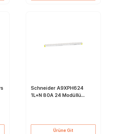
ys
Schneider A9XPH624
1L+N 80A 24 Modüllü
Tarak Bara Tabanı
Ürüne Git