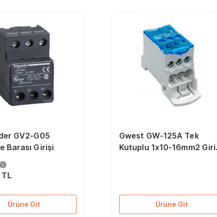
der GV2-G05
Gwest GW-125A Tek
 Barası Girişi
Kutuplu 1x10-16mm2 Giriş
Dağıtıcı Ünite
 TL
Ürüne Git
Ürüne Git