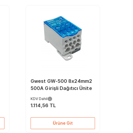
u
Gwest GW-500 8x24mm2
500A Girişli Dağıtıcı Ünite
KDV Dahil
1.114,56 TL
Ürüne Git