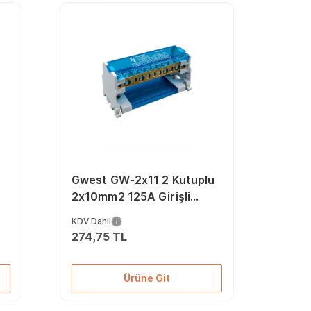
Gwest GW-2x11 2 Kutuplu
2x10mm2 125A Girişli
Dağıtıcı Ünite
KDV Dahil
274,75 TL
Ürüne Git