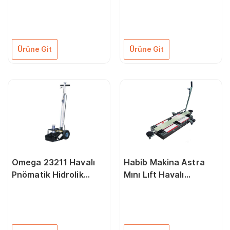
Havalı/Pnömatik
Arabalı Kriko 2 Ton
Hidrolik Arabalı Kriko
20–35–65Ton
Ürüne Git
Ürüne Git
Omega 23211 Havalı
Habib Makina Astra
Pnömatik Hidrolik
Mını Lıft Havalı
Arabalı Kriko 20 Ton
Pnömatik Arabalı Kriko
2,5 Ton 2500 Kg