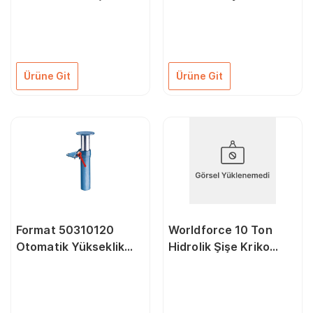
Profil Çift Piston
Çene Genişliği
160/180 mm İçin
Ürüne Git
Ürüne Git
Format 50310120
Worldforce 10 Ton
Otomatik Yükseklik
Hidrolik Şişe Kriko
Ayar Aparatı 5013-
Vidalı
5014 Modelleri İçin
120 mm