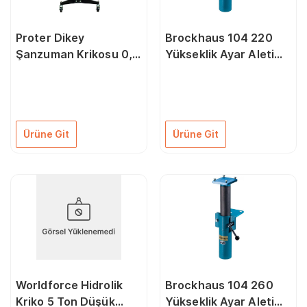
Proter Dikey
Brockhaus 104 220
Şanzuman Krikosu 0,5
Yükseklik Ayar Aleti
Ton
Çene Genişliği 120 mm
İçin
Ürüne Git
Ürüne Git
Worldforce Hidrolik
Brockhaus 104 260
Kriko 5 Ton Düşük
Yükseklik Ayar Aleti