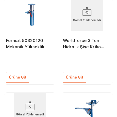
Format 50320120
Worldforce 3 Ton
Mekanik Yükseklik
Hidrolik Şişe Kriko
Ayar Aparatı 5013-
Vidalı
5014 Modelleri İçin
120 mm
Ürüne Git
Ürüne Git