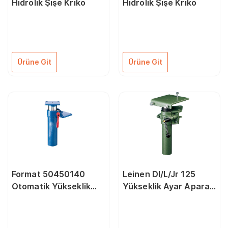
Hidrolik Şişe Kriko
Hidrolik Şişe Kriko
Ürüne Git
Ürüne Git
Format 50450140
Leinen Dl/L/Jr 125
Otomatik Yükseklik
Yükseklik Ayar Aparatı
Ayar Aparatı 5054
125 mm Junior İçin
Modeli İçin 140 mm