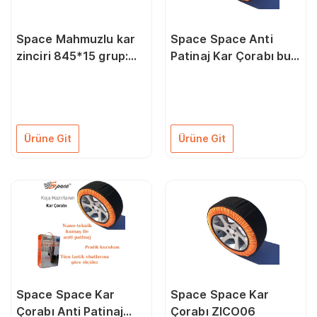
Space Mahmuzlu kar
Space Space Anti
zinciri 845*15 grup:
Patinaj Kar Çorabı buz
80 ZIMK80
ve karda kaymaz
ZICO05
Ürüne Git
Ürüne Git
Space Space Kar
Space Space Kar
Çorabı Anti Patinaj
Çorabı ZICO06