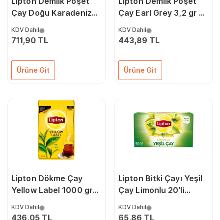
Lipton Demlik Poşet
Lipton Demlik Poşet
Çay Doğu Karadeniz
Çay Earl Grey 3,2 gr x
3,2 gr x 500'lü
250'li 67188569
KDV Dahil
KDV Dahil
21006815
711,90 TL
443,89 TL
Ürüne Git
Ürüne Git
Lipton Dökme Çay
Lipton Bitki Çayı Yeşil
Yellow Label 1000 gr
Çay Limonlu 20'li
70003152
20032425
KDV Dahil
KDV Dahil
436,05 TL
65,86 TL