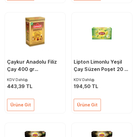
Çaykur Anadolu Filiz
Lipton Limonlu Yeşil
Çay 400 gr
Çay Süzen Poşet 20 x
600.10.10.0003
1.5 G
KDV Dahil
KDV Dahil
443,39 TL
194,50 TL
Ürüne Git
Ürüne Git