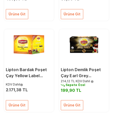
Ürüne Git
Ürüne Git
Lipton Bardak Poşet
Lipton Demlik Poşet
Çay Yellow Label
Çay Earl Grey
2Grx1000'li 70002048
3,2Grx100'lü
214,12 TL
KDV Dahil
KDV Dahil
Sepete Özel
2.171,38 TL
199,90 TL
Ürüne Git
Ürüne Git