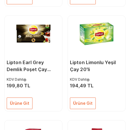
Lipton Earl Grey
Lipton Limonlu Yeşil
Demlik Poşet Çay
Çay 20'li
100'lü
KDV Dahil
KDV Dahil
199,80 TL
194,49 TL
Ürüne Git
Ürüne Git