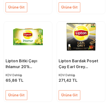
Ürüne Git
Ürüne Git
Lipton Bitki Çayı
Lipton Bardak Poşet
Ihlamur 20'li
Çay Earl Grey
70006848
2Grx100'lü 70003657
KDV Dahil
KDV Dahil
65,86 TL
271,42 TL
Ürüne Git
Ürüne Git