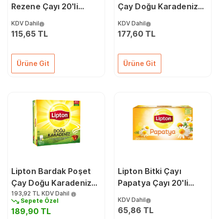
Rezene Çayı 20'li
Çay Doğu Karadeniz
20022117
3,2Grx100'lü
KDV Dahil
KDV Dahil
20052929
115,65 TL
177,60 TL
Ürüne Git
Ürüne Git
Lipton Bardak Poşet
Lipton Bitki Çayı
Çay Doğu Karadeniz
Papatya Çayı 20'li
2Grx100'lü
193,92 TL
KDV Dahil
70021056
KDV Dahil
Sepete Özel
65,86 TL
189,90 TL