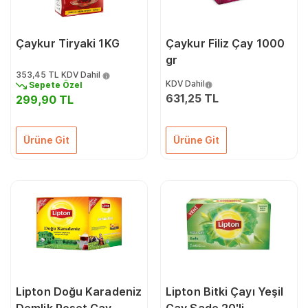
Çaykur Tiryaki 1KG
Çaykur Filiz Çay 1000
gr
353,45 TL
KDV Dahil
KDV Dahil
Sepete Özel
631,25 TL
299,90 TL
Ürüne Git
Ürüne Git
Lipton Doğu Karadeniz
Lipton Bitki Çayı Yeşil