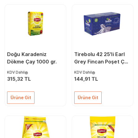
Doğu Karadeniz
Tirebolu 42 25'li Earl
Dökme Çay 1000 gr.
Grey Fincan Poşet Çay
12'li
KDV Dahil
KDV Dahil
315,32 TL
144,91 TL
Ürüne Git
Ürüne Git