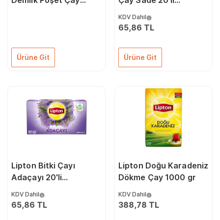
Demlik Poşet Çay
Çay Sade 20'li
3.2gr 500lü
21029756
KDV Dahil
65,86 TL
Ürüne Git
Ürüne Git
Lipton Bitki Çayı
Lipton Doğu Karadeniz
Adaçayı 20'li
Dökme Çay 1000 gr
20022119
KDV Dahil
KDV Dahil
65,86 TL
388,78 TL