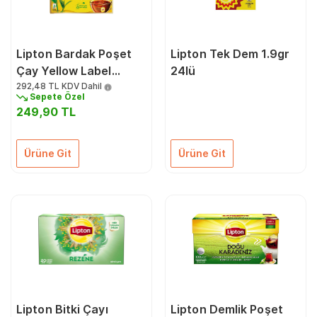
Lipton Bardak Poşet
Lipton Tek Dem 1.9gr
Çay Yellow Label
24lü
2Grx100'lü
292,48 TL
KDV Dahil
Sepete Özel
249,90 TL
Ürüne Git
Ürüne Git
Lipton Bitki Çayı
Lipton Demlik Poşet