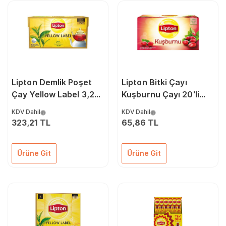
Lipton Demlik Poşet
Lipton Bitki Çayı
Çay Yellow Label 3,2
Kuşburnu Çayı 20'li
gr x 100'lü 70006862
70006854
KDV Dahil
KDV Dahil
69765867
323,21 TL
65,86 TL
Ürüne Git
Ürüne Git