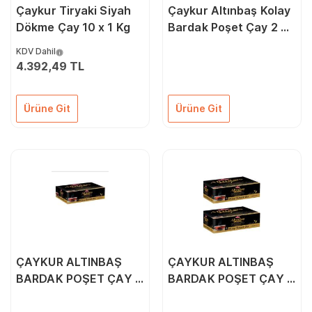
Çaykur Tiryaki Siyah
Çaykur Altınbaş Kolay
Dökme Çay 10 x 1 Kg
Bardak Poşet Çay 2 gr
x 200
KDV Dahil
4.392,49 TL
Ürüne Git
Ürüne Git
ÇAYKUR ALTINBAŞ
ÇAYKUR ALTINBAŞ
BARDAK POŞET ÇAY 2
BARDAK POŞET ÇAY 2
Gr*100 1 PAKET
Gr 100lü 2 PAKET