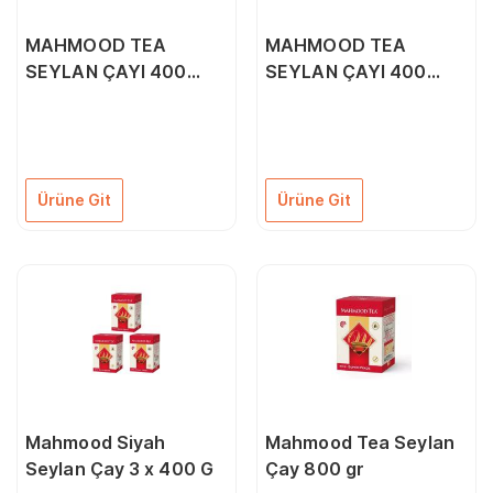
MAHMOOD TEA
MAHMOOD TEA
SEYLAN ÇAYI 400
SEYLAN ÇAYI 400
GRAM 1 ADET BARDAK
GRAM 1 ADET SÜZGEÇ
HEDİYELİ
HEDİYELİ
Ürüne Git
Ürüne Git
Mahmood Siyah
Mahmood Tea Seylan
Seylan Çay 3 x 400 G
Çay 800 gr