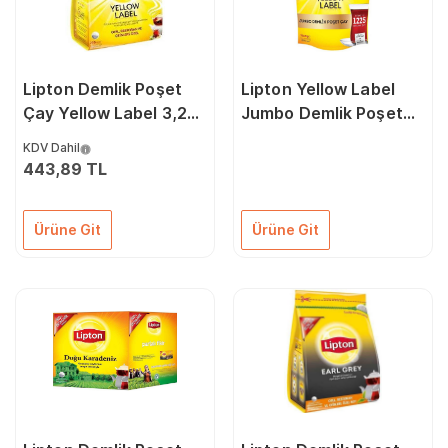
Lipton Demlik Poşet
Lipton Yellow Label
Çay Yellow Label 3,2
Jumbo Demlik Poşet
gr x 250'li 67188566
Çay 20gr 35li
KDV Dahil
443,89 TL
Ürüne Git
Ürüne Git