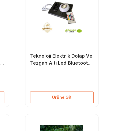
Teknoloji Elektrik Dolap Ve
ı
Tezgah Altı Led Bluetooth
Müzik Çalar Sese Duyarlı
Prizmatik Kablolu Venüs
Mat Siyah
Ürüne Git