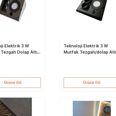
ji Elektrik 3 W
Teknoloji Elektrik 3 W
 Tezgah Dolap Altı
Mutfak Tezgah/dolap Alt
zmatik Gün Işığı
Led Prizmatik Mat Siyah
(BEYAZ İŞIK)
Ürüne Git
Ürüne Git