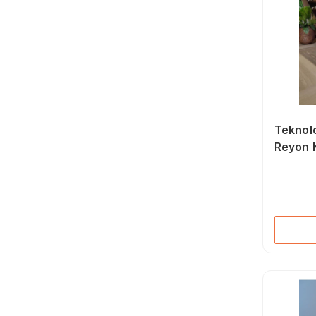
Teknoloj
Reyon 
Sensör
6500k 