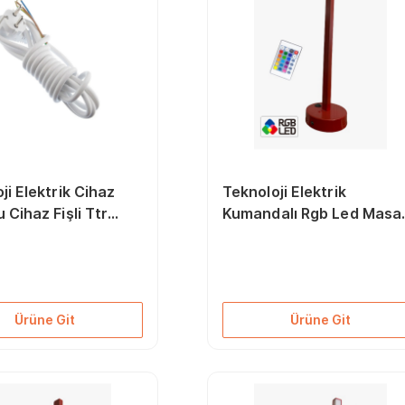
ji Elektrik Cihaz
Teknoloji Elektrik
 Cihaz Fişli Ttr
Kumandalı Rgb Led Masa
opraklı 3 X 1 Mm 3
Lambası - Abajur Kırmızı
Ürüne Git
Ürüne Git