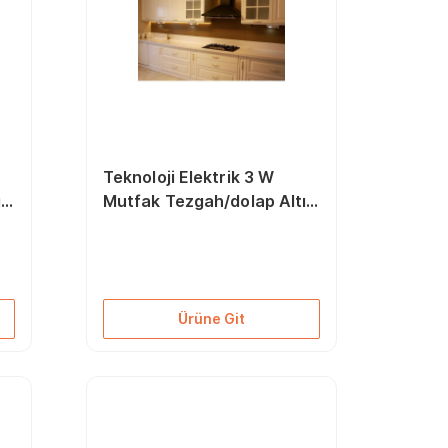
Teknoloji Elektrik 3 W
ı
Mutfak Tezgah/dolap Altı
Led Prizmatik (BEYAZ İŞIK)
Ürüne Git