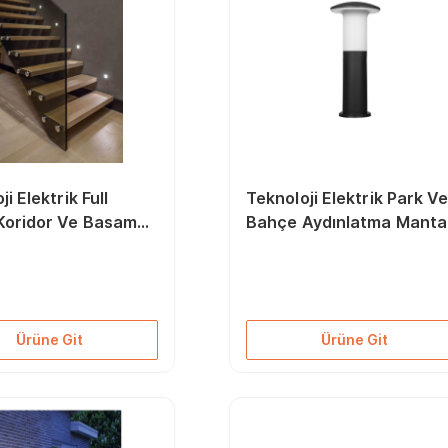
i Elektrik Full
Teknoloji Elektrik Park V
Koridor Ve Basamak
Bahçe Aydınlatma Manta
lü Kare Spot Lamba
 GÜN İŞIĞI)
Ürüne Git
Ürüne Git