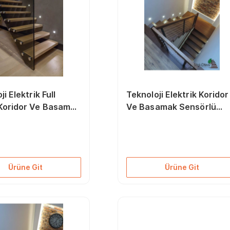
i Elektrik Full
Teknoloji Elektrik Koridor
Koridor Ve Basamak
Ve Basamak Sensörlü
lü Kare Spot Lamba
Yuvarlak Spot Lamba
Beyaz Işık
(3000k Gün Işığı)
Ürüne Git
Ürüne Git