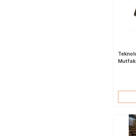
Teknolo
Mutfak
Led Pri
4000k