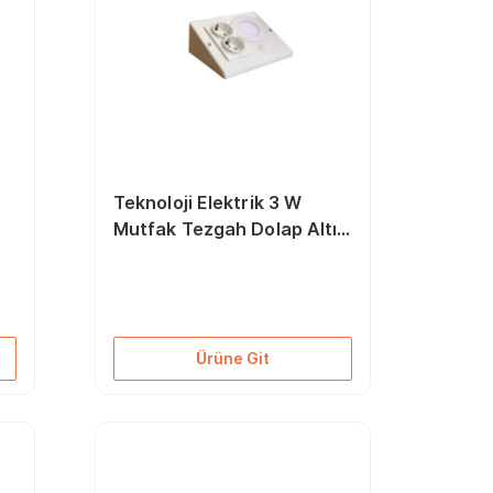
Teknoloji Elektrik 3 W
Mutfak Tezgah Dolap Altı
Led Prizmatik Beyaz Işık
6500k
Ürüne Git