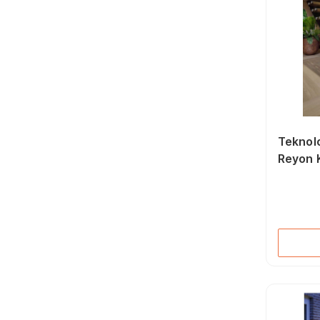
Teknoloj
Reyon 
Sensör
(3000K