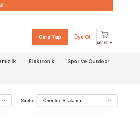
a!
Giriş Yap
Üye Ol
SEPETIM
emizlik
Elektronik
Spor ve Outdoor
Sırala:
Önerilen Sıralama