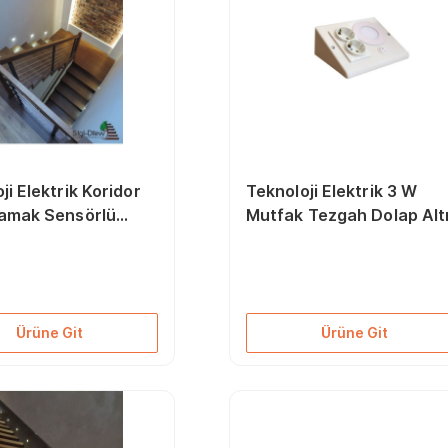
ji Elektrik Koridor
Teknoloji Elektrik 3 W
amak Sensörlü
Mutfak Tezgah Dolap Alt
ak Spot Lamba
Led Prizmatik Gün Işığı
Beyaz Işık)
4000k
Ürüne Git
Ürüne Git