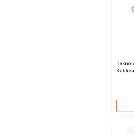
Teknolo
Kablosu
Kablo T
Metre