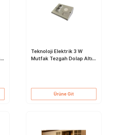
Teknoloji Elektrik 3 W
ı
Mutfak Tezgah Dolap Altı
Led Prizmatik Beyaz Işık
6500k
Ürüne Git