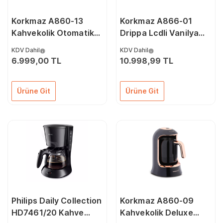
Korkmaz A860-13
Korkmaz A866-01
Kahvekolik Otomatik
Drippa Lcdli Vanilya
Kahve Makinesi Inox
Filtre Kahve Makinesi
KDV Dahil
KDV Dahil
6.999,00 TL
10.998,99 TL
Ürüne Git
Ürüne Git
Philips Daily Collection
Korkmaz A860-09
HD7461/20 Kahve
Kahvekolik Deluxe