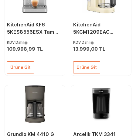
KitchenAid KF6
KitchenAid
5KES8556ESX Tam
5KCM1209EAC
Otomatik Espresso
Almond Cream Filtre
KDV Dahil
KDV Dahil
Makinesi – İnox
Kahve Makinesi
109.998,99 TL
13.999,00 TL
Ürüne Git
Ürüne Git
Grundig KM 4410 G
Arçelik TKM 3341