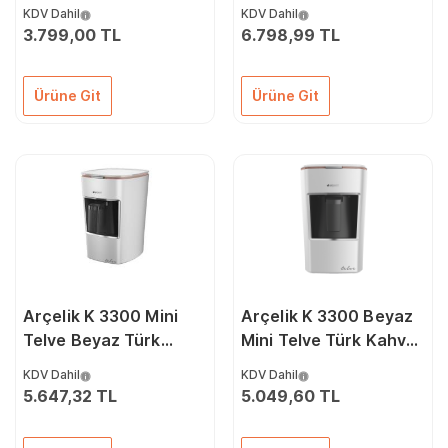
Makinesi
Otomatik Kahve
KDV Dahil
KDV Dahil
Makinesi Siyah Rose
3.799,00 TL
6.798,99 TL
Ürüne Git
Ürüne Git
Arçelik K 3300 Mini
Arçelik K 3300 Beyaz
Telve Beyaz Türk
Mini Telve Türk Kahve
Kahve Makinesi
Makinesi
KDV Dahil
KDV Dahil
5.647,32 TL
5.049,60 TL