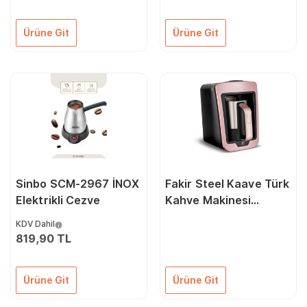
Ürüne Git
Ürüne Git
Sinbo SCM-2967 İNOX
Fakir Steel Kaave Türk
Elektrikli Cezve
Kahve Makinesi
Menekşe Rengi
KDV Dahil
819,90 TL
Ürüne Git
Ürüne Git