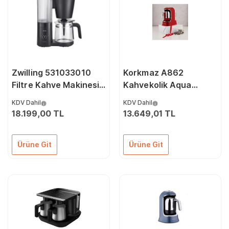
Zwilling 531033010
Korkmaz A862
Filtre Kahve Makinesi
Kahvekolik Aqua
Siyah
Kırmızı/Krom Otomatik
KDV Dahil
KDV Dahil
Kahve Makinesi
18.199,00 TL
13.649,01 TL
Ürüne Git
Ürüne Git