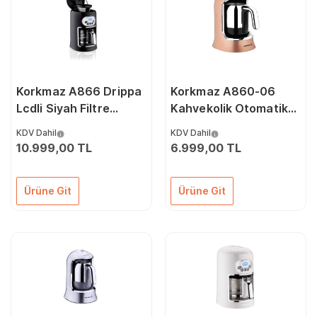
Korkmaz A866 Drippa
Korkmaz A860-06
Lcdli Siyah Filtre
Kahvekolik Otomatik
Kahve Makinesi
Kahve Makinesi
KDV Dahil
KDV Dahil
Rosagold Krom
10.999,00 TL
6.999,00 TL
Ürüne Git
Ürüne Git