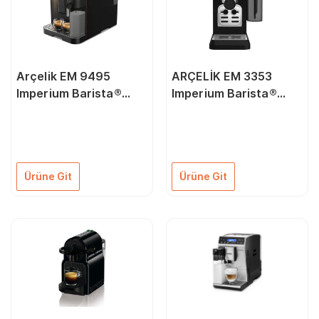
Arçelik EM 9495
ARÇELİK EM 3353
Imperium Barista®
Imperium Barista®
Tam Otomatik
Yarı Otomatik Küçük
Espresso Makinesi
Ev Aletleri/Espresso
Makinesi/Yarı
Otomatik Espresso
Ürüne Git
Ürüne Git
Makinesi