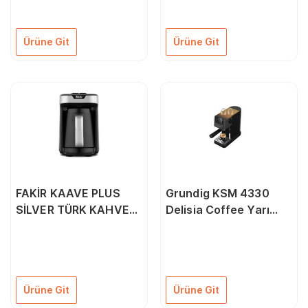
Ürüne Git
Ürüne Git
FAKİR KAAVE PLUS
Grundig KSM 4330
SİLVER TÜRK KAHVE
Delisia Coffee Yarı
MAKİNESİ
Otomatik Süt
Köpürtücülü Espresso
Makinesi
Ürüne Git
Ürüne Git