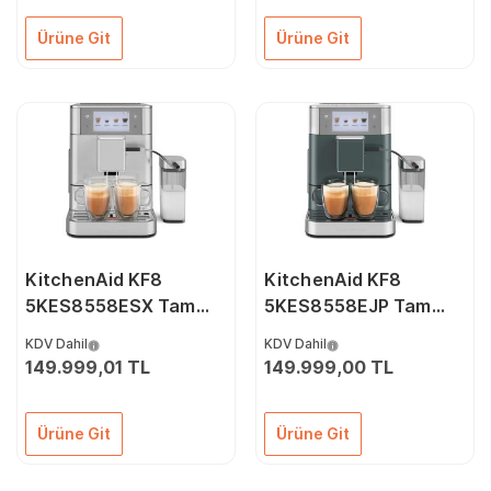
Ürüne Git
Ürüne Git
KitchenAid KF8
KitchenAid KF8
5KES8558ESX Tam
5KES8558EJP Tam
Otomatik Espresso
Otomatik Espresso
KDV Dahil
KDV Dahil
Makinesi – İnox
Makinesi - Juniper
149.999,01 TL
149.999,00 TL
Ürüne Git
Ürüne Git