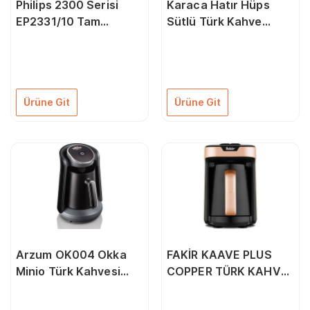
Philips 2300 Serisi
Karaca Hatır Hüps
EP2331/10 Tam
Sütlü Türk Kahve
Otomatik Espresso
Makinesi Rosegold
Makinesi
Ürüne Git
Ürüne Git
Arzum OK004 Okka
FAKİR KAAVE PLUS
Minio Türk Kahvesi
COPPER TÜRK KAHVE
Makinesi - Krom
MAKİNESİ