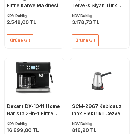
Filtre Kahve Makinesi
Telve-X Siyah Türk
Kahve Makinesi
KDV Dahil
KDV Dahil
2.549,00 TL
3.178,73 TL
Ürüne Git
Ürüne Git
Dexart DX-1341 Home
SCM-2967 Kablosuz
Barista 3-in-1 Filtre
Inox Elektrikli Cezve
Kahve & Espresso
KDV Dahil
KDV Dahil
Makinesi
16.999,00 TL
819,90 TL