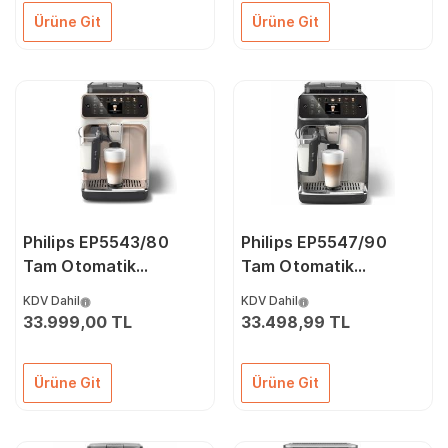
Ürüne Git
Ürüne Git
Philips EP5543/80
Philips EP5547/90
Tam Otomatik
Tam Otomatik
Espresso ve Kahve
Espresso ve Kahve
KDV Dahil
KDV Dahil
Makinesi - 20 İçecek
Makinesi
33.999,00 TL
33.498,99 TL
Ürüne Git
Ürüne Git