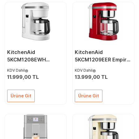
KitchenAid
KitchenAid
5KCM1208EWH
5KCM1209EER Empire
Classic Filtre Kahve
Red Filtre Kahve
KDV Dahil
KDV Dahil
Makinesi - White
Makinesi
11.999,00 TL
13.999,00 TL
Ürüne Git
Ürüne Git