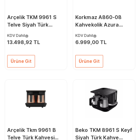
Arçelik TKM 9961 S
Korkmaz A860-08
Telve Siyah Türk
Kahvekolik Azura
Kahve Makinesi
Otomatik Kahve
KDV Dahil
KDV Dahil
Makinesi
13.498,92 TL
6.999,00 TL
Ürüne Git
Ürüne Git
Arçelik Tkm 9961 B
Beko TKM 8961 S Keyf
Telve Türk Kahvesi
Siyah Türk Kahve