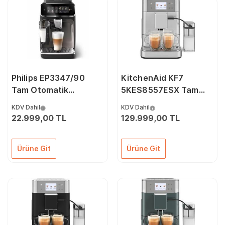
Philips EP3347/90
KitchenAid KF7
Tam Otomatik
5KES8557ESX Tam
Espresso ve Kahve
Otomatik Espresso
KDV Dahil
KDV Dahil
Makinesi
Makinesi – İnox
22.999,00 TL
129.999,00 TL
Ürüne Git
Ürüne Git