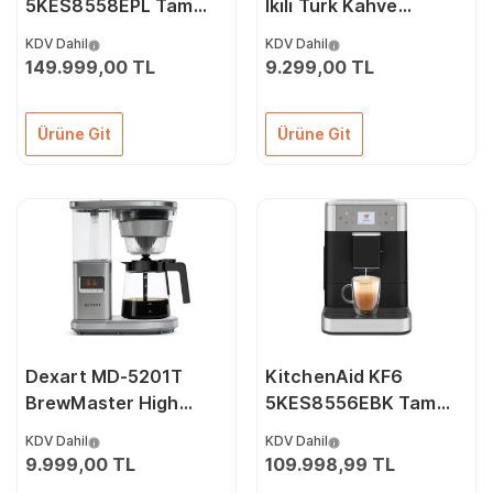
5KES8558EPL Tam
İkili Türk Kahve
Otomatik Espresso
Makinesi
KDV Dahil
KDV Dahil
Makinesi – Porcelain
149.999,00 TL
9.299,00 TL
White
Ürüne Git
Ürüne Git
Dexart MD-5201T
KitchenAid KF6
BrewMaster High
5KES8556EBK Tam
Temperature Filtre
Otomatik Espresso
KDV Dahil
KDV Dahil
Kahve Makinesi
Makinesi – Cast İron
9.999,00 TL
109.998,99 TL
Black