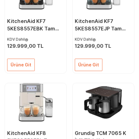
KitchenAid KF7
KitchenAid KF7
5KES8557EBK Tam
5KES8557EJP Tam
Otomatik Espresso
Otomatik Espresso
KDV Dahil
KDV Dahil
Makinesi – Cast İron
Makinesi – Juniper
129.999,00 TL
129.999,00 TL
Black
Ürüne Git
Ürüne Git
KitchenAid KF8
Grundig TCM 7065 K