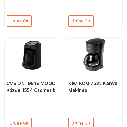
Dokunuşla 12 Çeşit
Espresso Makinesi
İçecek, Ep5443/70
Ürüne Git
Ürüne Git
CVS DN 19819 MOOD
Kiwi KCM 7535 Kahve
Közde 1554 Otomatik
Makinesi
Türk Kahvesi Makinesi
Ürüne Git
Ürüne Git