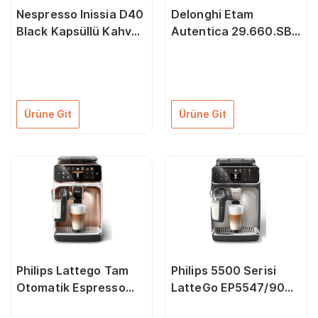
Nespresso Inissia D40
Delonghi Etam
Black Kapsüllü Kahve
Autentica 29.660.SB
Makinesi
Tam Otomatik
Espresso Makinesi
Ürüne Git
Ürüne Git
Philips Lattego Tam
Philips 5500 Serisi
Otomatik Espresso
LatteGo EP5547/90
Makinesi, Tek
Tam Otomatik