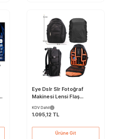
'
Eye Dslr Slr Fotoğraf
Makinesi Lensi Flaş
Dizüstü Bilgisayar Bölmeli
KDV Dahil
Yağmur Örtülü Fotoğraf
1.095,12 TL
Makinesi Sırt Çantası
Ürüne Git