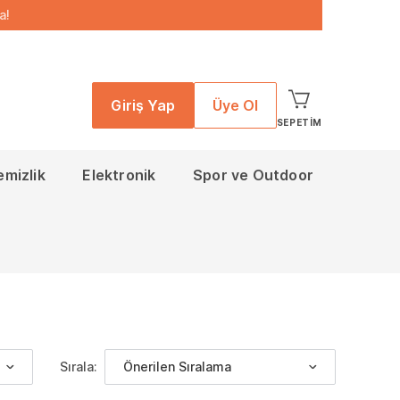
a!
Giriş Yap
Üye Ol
SEPETIM
emizlik
Elektronik
Spor ve Outdoor
Sırala:
Önerilen Sıralama