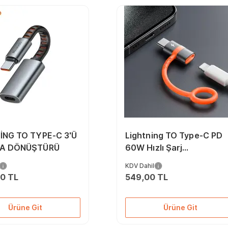
İNG TO TYPE-C 3'Ü
Lightning TO Type-C PD
DA DÖNÜŞTÜRÜ
60W Hızlı Şarj
Dönüştürücü
KDV Dahil
00 TL
549,00 TL
Ürüne Git
Ürüne Git