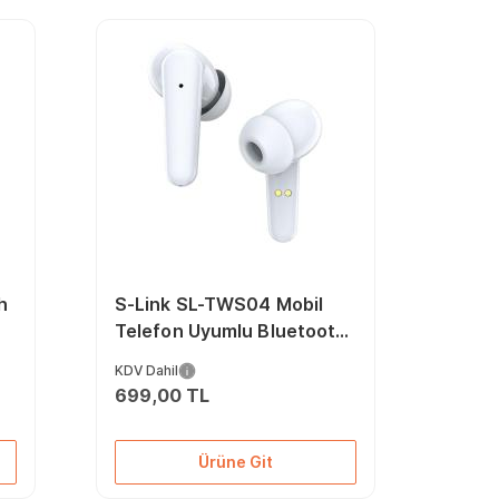
h
S-Link SL-TWS04 Mobil
Telefon Uyumlu Bluetooth
Tws Mikrofonlu Kulaklık
KDV Dahil
699,00 TL
Ürüne Git