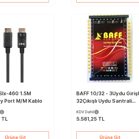
Slx-460 1.5M
BAFF 10/32 - 3Uydu Girişl
ay Port M/M Kablo
32Çıkışlı Uydu Santrali
MultiSwitch
KDV Dahil
 TL
5.581,25 TL
Ürüne Git
Ürüne Git