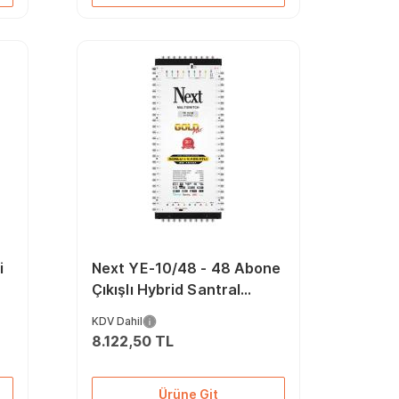
i
Next YE-10/48 - 48 Abone
Çıkışlı Hybrid Santral
MultiSwitch
KDV Dahil
8.122,50 TL
Ürüne Git