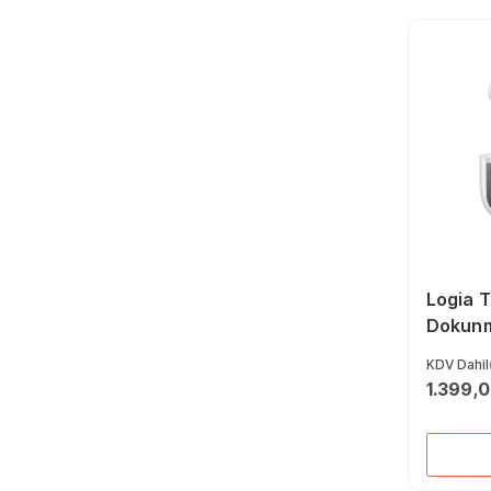
USB Bellek (97)
Logia 
Dokunm
Bluetoo
KDV Dahil
1.399,