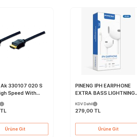
s Ak 330107 020 S
PINENG IPH EARPHONE
igh Speed With
EXTRA BASS LIGHTNING
et Bağlantı Kablosu
KULAKLIK PN-603
KDV Dahil
4 2160P 4K Ultra
 TL
279,00 TL
 Tip A Erkek 2
Cu Awg30 3X Zırhlı
Ürüne Git
Ürüne Git
n Kaplama Siyah