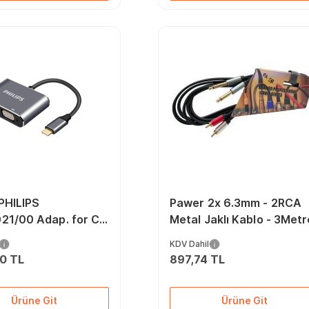
 PHILIPS
Pawer 2x 6.3mm - 2RCA
1/00 Adap. for C
Metal Jaklı Kablo - 3Metr
I(female)&VGA
KDV Dahil
00 TL
897,74 TL
Ürüne Git
Ürüne Git