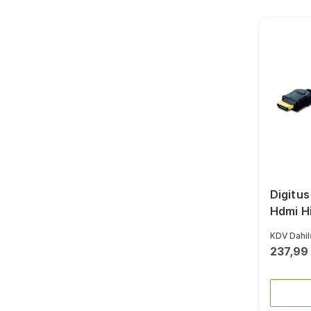
Digitu
Hdmi H
Ethern
KDV Dahil
Hdmi 1.
237,99
Hd Hdmi
Metre 
Ul Altı