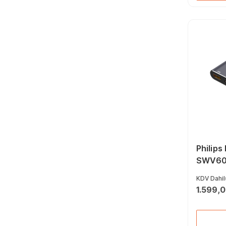
Philips
SWV602
to HDM
KDV Dahil
1.599,