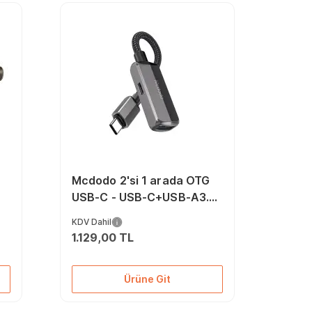
Mcdodo 2'si 1 arada OTG
USB-C - USB-C+USB-A3.0
Dönüştürücü
KDV Dahil
1.129,00 TL
Ürüne Git