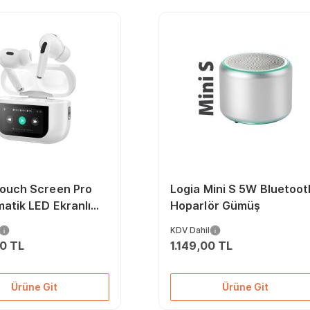
Touch Screen Pro
Logia Mini S 5W Bluetoot
atik LED Ekranlı
Hoparlör Gümüş
th Kulaklık Beyaz
KDV Dahil
00 TL
1.149,00 TL
Ürüne Git
Ürüne Git