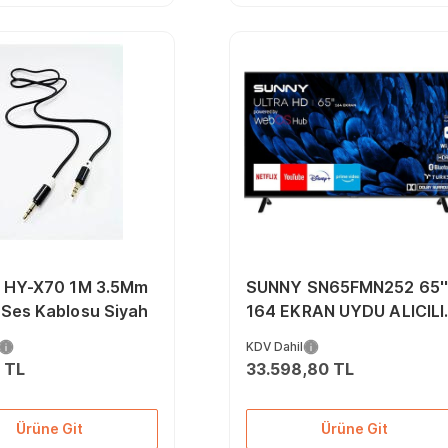
 HY-X70 1M 3.5Mm
SUNNY SN65FMN252 65'
 Ses Kablosu Siyah
164 EKRAN UYDU ALICILI
4K ULTRA HD SMART
KDV Dahil
WEBOS LED TV
 TL
33.598,80 TL
Ürüne Git
Ürüne Git