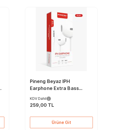
Pineng Beyaz IPH
Earphone Extra Bass
Stereo Jack Kablolu
KDV Dahil
Kulaklık PN-601
259,00 TL
Ürüne Git