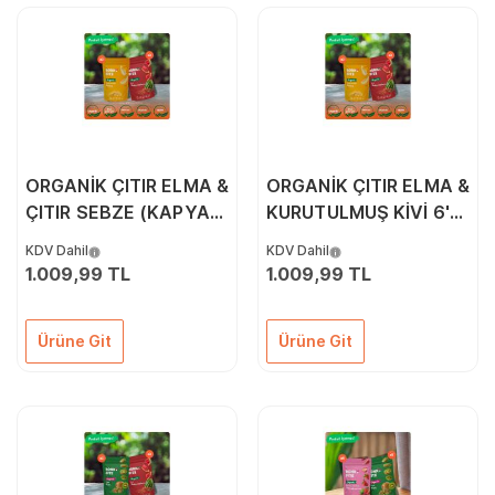
ORGANİK ÇITIR ELMA &
ORGANİK ÇITIR ELMA &
ÇITIR SEBZE (KAPYA
KURUTULMUŞ KİVİ 6'LI
BİBER, CHERRY
PAKETİ
KDV Dahil
KDV Dahil
DOMATES, SOĞAN)
1.009,99 TL
1.009,99 TL
6'LI PAKETİ
Ürüne Git
Ürüne Git