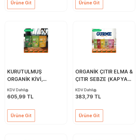
Ürüne Git
Ürüne Git
KURUTULMUŞ
ORGANİK ÇITIR ELMA &
ORGANİK KİVİ,
ÇITIR SEBZE (KAPYA
KARPUZ, ELMA &
BİBER, CHERRY
KDV Dahil
KDV Dahil
SEBZE 4'LÜ PAKETİ
DOMATES, SOĞAN)
605,99 TL
383,79 TL
İKİLİ PAKETİ
Ürüne Git
Ürüne Git