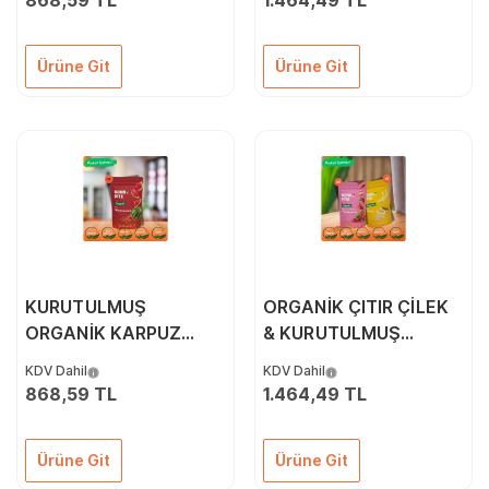
868,59 TL
1.464,49 TL
Ürüne Git
Ürüne Git
KURUTULMUŞ
ORGANİK ÇITIR ÇİLEK
ORGANİK KARPUZ
& KURUTULMUŞ
ATIŞTIRMALIĞI 5'Lİ
KAVUN 10'LU PAKETİ
KDV Dahil
KDV Dahil
PAKET (40GR*5)
868,59 TL
1.464,49 TL
Ürüne Git
Ürüne Git