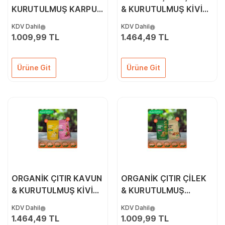
KURUTULMUŞ KARPUZ
& KURUTULMUŞ KİVİ
& KURUTULMUŞ KİVİ
10'LU PAKETİ
KDV Dahil
KDV Dahil
6'LI PAKETİ
1.009,99 TL
1.464,49 TL
Ürüne Git
Ürüne Git
ORGANİK ÇITIR KAVUN
ORGANİK ÇITIR ÇİLEK
& KURUTULMUŞ KİVİ
& KURUTULMUŞ
10'LU PAKETİ
KAVUN 6'LI PAKETİ
KDV Dahil
KDV Dahil
1.464,49 TL
1.009,99 TL