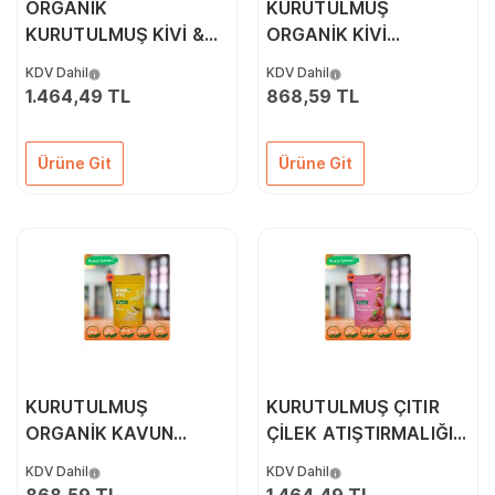
ORGANİK
KURUTULMUŞ
KURUTULMUŞ KİVİ &
ORGANİK KİVİ
ÇITIR SEBZE (KAPYA
ATIŞTIRMALIĞI 5'Lİ
KDV Dahil
KDV Dahil
BİBER, CHERRY
PAKET (40GR*5)
1.464,49 TL
868,59 TL
DOMATES, SOĞAN)
10'LU PAKET
Ürüne Git
Ürüne Git
KURUTULMUŞ
KURUTULMUŞ ÇITIR
ORGANİK KAVUN
ÇİLEK ATIŞTIRMALIĞI
ATIŞTIRMALIĞI 5'Lİ
10'LU PAKET
KDV Dahil
KDV Dahil
PAKET (40GR*5)
(18GR*10)