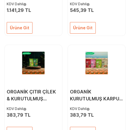
ORGANİK KARIŞIK
& ÇITIR KAVUN 3'LÜ
KDV Dahil
KDV Dahil
ATIŞTIRMALIK PAKETİ
PAKETİ
1.141,29 TL
545,39 TL
Ürüne Git
Ürüne Git
ORGANİK ÇITIR ÇİLEK
ORGANİK
& KURUTULMUŞ
KURUTULMUŞ KARPUZ
KARPUZ İKİLİ PAKETİ
& ÇITIR KARIŞIK SEBZE
KDV Dahil
KDV Dahil
İKİLİ PAKETİ
383,79 TL
383,79 TL