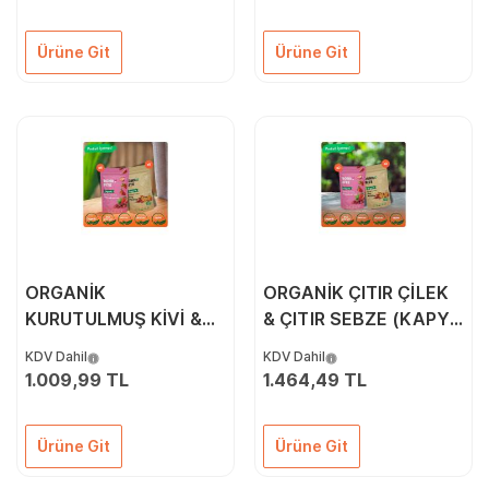
Ürüne Git
Ürüne Git
ORGANİK
ORGANİK ÇITIR ÇİLEK
KURUTULMUŞ KİVİ &
& ÇITIR SEBZE (KAPYA
ÇITIR SEBZE (KAPYA
BİBER, CHERRY
KDV Dahil
KDV Dahil
BİBER, CHERRY
DOMATES, SOĞAN)
1.009,99 TL
1.464,49 TL
DOMATES, SOĞAN)
10'LU PAKETİ
6'LI PAKETİ
Ürüne Git
Ürüne Git