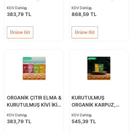
& KURUTULMUŞ
KARPUZ, ELMA, KİVİ &
KDV Dahil
KDV Dahil
KARPUZ İKİLİ PAKETİ
ÇİLEK 5'Lİ PAKETİ
383,79 TL
868,59 TL
(ATŞTIRMALIK MİX2)
Ürüne Git
Ürüne Git
ORGANİK ÇITIR ELMA &
KURUTULMUŞ
KURUTULMUŞ KİVİ İKİLİ
ORGANİK KARPUZ,
PAKETİ
ÇİLEK, ELMA & SEBZE
KDV Dahil
KDV Dahil
4'LÜ PAKETİ
383,79 TL
545,39 TL