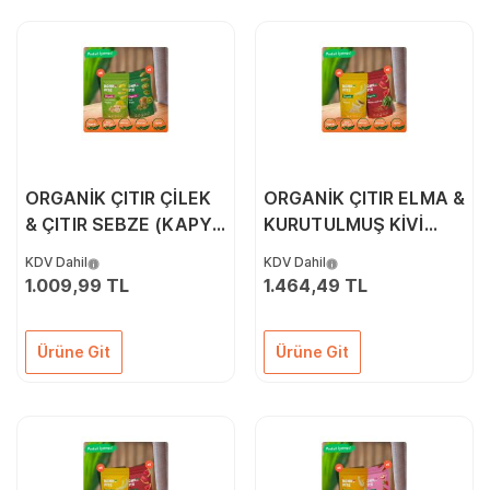
ORGANİK ÇITIR ÇİLEK
ORGANİK ÇITIR ELMA &
& ÇITIR SEBZE (KAPYA
KURUTULMUŞ KİVİ
BİBER, CHERRY
10'LU PAKETİ
KDV Dahil
KDV Dahil
DOMATES, SOĞAN)
1.009,99 TL
1.464,49 TL
6'LI PAKETİ
Ürüne Git
Ürüne Git