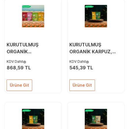
KURUTULMUŞ
KURUTULMUŞ
ORGANİK
ORGANİK KARPUZ,
ATIŞTIRMALIK MİX 1
ELMA & ÇİLEK 3'LÜ
KDV Dahil
KDV Dahil
PAKETİ
868,59 TL
545,39 TL
Ürüne Git
Ürüne Git