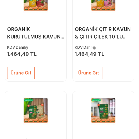
ORGANİK
ORGANİK ÇITIR KAVUN
KURUTULMUŞ KAVUN
& ÇITIR ÇİLEK 10'LU
& KURUTULMUŞ
PAKET
KDV Dahil
KDV Dahil
KARPUZ 10'LU PAKETİ
1.464,49 TL
1.464,49 TL
Ürüne Git
Ürüne Git