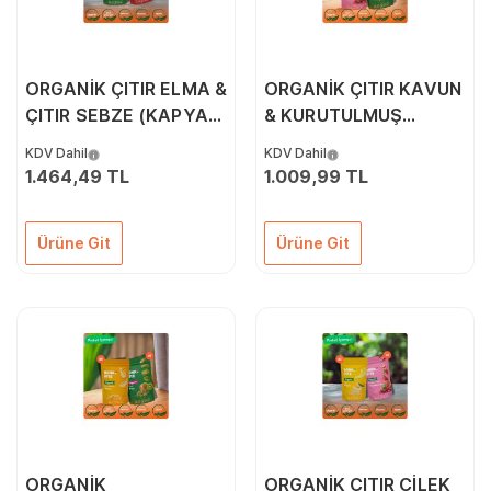
ORGANİK ÇITIR ELMA &
ORGANİK ÇITIR KAVUN
ÇITIR SEBZE (KAPYA
& KURUTULMUŞ
BİBER, CHERRY
KARPUZ 6'LI PAKETİ
KDV Dahil
KDV Dahil
DOMATES, SOĞAN)
1.464,49 TL
1.009,99 TL
10'LU PAKETİ
Ürüne Git
Ürüne Git
ORGANİK
ORGANİK ÇITIR ÇİLEK