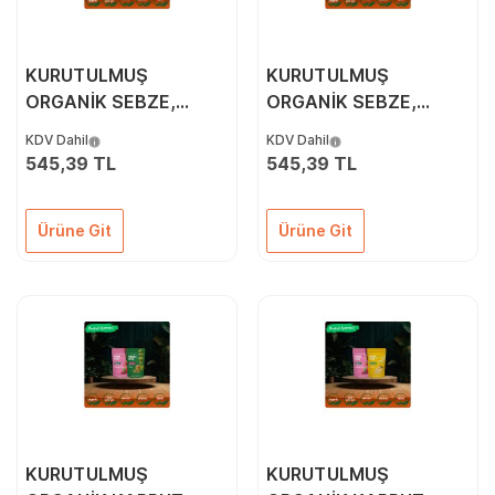
KURUTULMUŞ
KURUTULMUŞ
ORGANİK SEBZE,
ORGANİK SEBZE,
ÇİLEK & ÇITIR KAVUN
ÇİLEK & KİVİ 3'LÜ
KDV Dahil
KDV Dahil
3'LÜ PAKETİ
PAKETİ
545,39 TL
545,39 TL
Ürüne Git
Ürüne Git
KURUTULMUŞ
KURUTULMUŞ