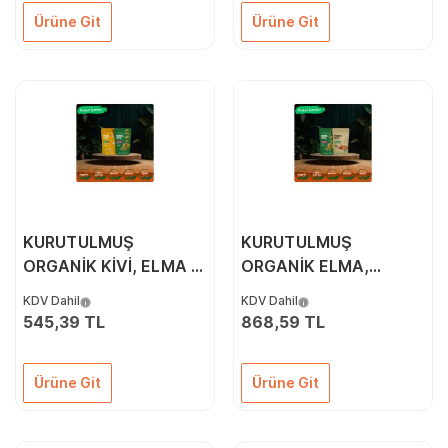
Ürüne Git
Ürüne Git
KURUTULMUŞ
KURUTULMUŞ
ORGANİK KİVİ, ELMA &
ORGANİK ELMA,
ÇITIR KAVUN 3'LÜ
KARPUZ, KAVUN,
KDV Dahil
KDV Dahil
PAKETİ
SEBZE & ÇİLEK 5'Lİ
545,39 TL
868,59 TL
PAKETİ (GURME SERİSİ
2)
Ürüne Git
Ürüne Git