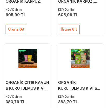
ORGANİK KARPUZ,
ORGANİK KARPUZ,
ÇİLEK, KİVİ & ÇITIR
ÇİLEK, ELMA & ÇITIR
KDV Dahil
KDV Dahil
KAVUN 4'LÜ PAKETİ
KAVUN 4'LÜ PAKETİ
605,99 TL
605,99 TL
Ürüne Git
Ürüne Git
ORGANİK ÇITIR KAVUN
ORGANİK
& KURUTULMUŞ KİVİ
KURUTULMUŞ KİVİ &
İKİLİ PAKETİ
ÇITIR SEBZE (KAPYA
KDV Dahil
KDV Dahil
BİBER, CHERRY
383,79 TL
383,79 TL
DOMATES, SOĞAN)