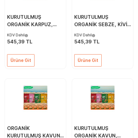
KURUTULMUŞ
KURUTULMUŞ
ORGANİK KARPUZ,
ORGANİK SEBZE, KİVİ
ELMA & SEBZE 3'LÜ
& KARPUZ 3'LÜ PAKETİ
KDV Dahil
KDV Dahil
PAKETİ
545,39 TL
545,39 TL
Ürüne Git
Ürüne Git
ORGANİK
KURUTULMUŞ
KURUTULMUŞ KAVUN
ORGANİK KAVUN,