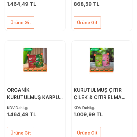
1.464,49 TL
868,59 TL
Ürüne Git
Ürüne Git
ORGANİK
KURUTULMUŞ ÇITIR
KURUTULMUŞ KARPUZ
ÇİLEK & ÇITIR ELMA
& KURUTULMUŞ KİVİ
6'LI PAKETİ
KDV Dahil
KDV Dahil
10'LU PAKETİ
1.464,49 TL
1.009,99 TL
Ürüne Git
Ürüne Git