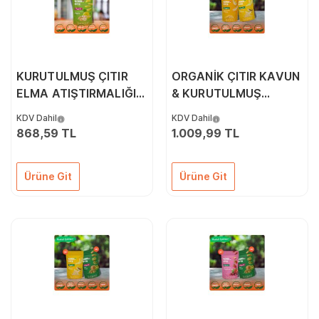
KURUTULMUŞ ÇITIR
ORGANİK ÇITIR KAVUN
ELMA ATIŞTIRMALIĞI
& KURUTULMUŞ
5'Lİ PAKET (18GR*5)
KAVUN 6'LI PAKETİ
KDV Dahil
KDV Dahil
868,59 TL
1.009,99 TL
Ürüne Git
Ürüne Git