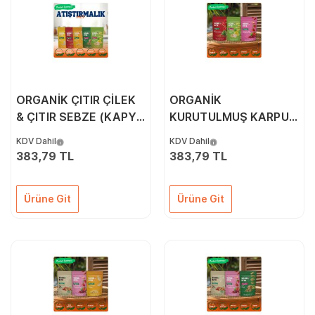
ORGANİK ÇITIR ÇİLEK
ORGANİK
& ÇITIR SEBZE (KAPYA
KURUTULMUŞ KARPUZ
BİBER, CHERRY
& KURUTULMUŞ KİVİ
KDV Dahil
KDV Dahil
DOMATES, SOĞAN)
İKİLİ PAKETİ
383,79 TL
383,79 TL
İKİLİ PAKETİ
Ürüne Git
Ürüne Git