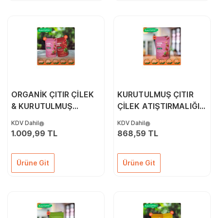
ORGANİK ÇITIR ÇİLEK
KURUTULMUŞ ÇITIR
& KURUTULMUŞ
ÇİLEK ATIŞTIRMALIĞI
KARPUZ 6'LI PAKETİ
5'Lİ PAKET (18GR*5)
KDV Dahil
KDV Dahil
1.009,99 TL
868,59 TL
Ürüne Git
Ürüne Git