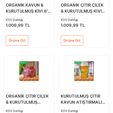
ORGANİK KAVUN &
ORGANİK ÇITIR ÇİLEK
KURUTULMUŞ KİVİ 6'LI
& KURUTULMUŞ KİVİ
PAKETİ
6'LI PAKETİ
KDV Dahil
KDV Dahil
1.009,99 TL
1.009,99 TL
Ürüne Git
Ürüne Git
ORGANİK ÇITIR ÇİLEK
KURUTULMUŞ ÇITIR
& KURUTULMUŞ
KAVUN ATIŞTIRMALIĞI
KARPUZ 10'LU PAKETİ
5'Lİ PAKET (18GR*5)
KDV Dahil
KDV Dahil