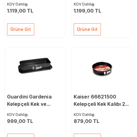
Cm
Kalıbı 24x24x7 Cm
KDV Dahil
KDV Dahil
1.119,00 TL
1.199,00 TL
Ürüne Git
Ürüne Git
Guardini Gardenia
Kaiser 66621500
Kelepçeli Kek ve
Kelepçeli Kek Kalıbı 20
Ekmek Baton Kalıbı 30
Cm
KDV Dahil
KDV Dahil
x 12 Cm
999,00 TL
879,00 TL