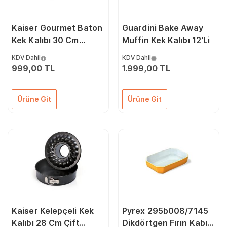
Kaiser Gourmet Baton
Guardini Bake Away
Kek Kalıbı 30 Cm
Muffin Kek Kalıbı 12'Li
(653259) 066754154
KDV Dahil
KDV Dahil
999,00 TL
1.999,00 TL
Ürüne Git
Ürüne Git
Kaiser Kelepçeli Kek
Pyrex 295b008/7145
Kalıbı 28 Cm Çift
Dikdörtgen Fırın Kabı