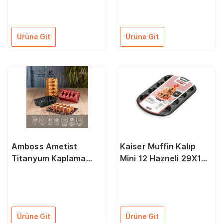
Amba-0069
0052
Ürüne Git
Ürüne Git
Amboss Ametist
Kaiser Muffin Kalıp
Titanyum Kaplama
Mini 12 Hazneli 29X18
Döküm Kek Baton
Cm
Kalıp Siyah Amba-
0045
Ürüne Git
Ürüne Git