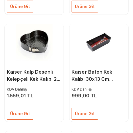
Ürüne Git
Ürüne Git
Kaiser Kalp Desenli
Kaiser Baton Kek
Kelepçeli Kek Kalıbı 26
Kalıbı 30x13 Cm
Cm 66621401
66621234
KDV Dahil
KDV Dahil
1.559,01 TL
999,00 TL
Ürüne Git
Ürüne Git