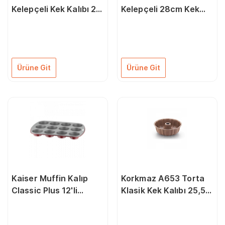
Kelepçeli Kek Kalıbı 20
Kelepçeli 28cm Kek
Cm. 66754406
Kalıbı 66754437
Ürüne Git
Ürüne Git
Kaiser Muffin Kalıp
Korkmaz A653 Torta
Classic Plus 12'li
Klasik Kek Kalıbı 25,5
Kırmızı Kek Kalıbı
Cm
66754505