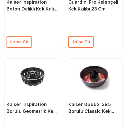
Kaiser Inspiration
Guardini Pro Kelepçeli
Boton Delikli Kek Kalıbı
Kek Kalıbı 23 Cm
35 cm 66651330
Ürüne Git
Ürüne Git
Kaiser Inspiration
Kaiser 066621395
Borulu Geometrik Kek
Borulu Classic Kek
Kalıbı 25 Cm
Kalıbı 26 Cm
66646794