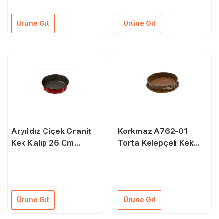
Ürüne Git
Ürüne Git
Aryıldız Çiçek Granit
Korkmaz A762-01
Kek Kalıp 26 Cm
Torta Kelepçeli Kek
Kırmızı
Kalıbı 26 cm
Ürüne Git
Ürüne Git