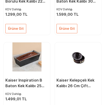
Borulu Kek Kalıbı 22
Baton Kek Kalıbı 30
Cm
Cm 66659435
KDV Dahil
KDV Dahil
1.299,00 TL
1.599,00 TL
Ürüne Git
Ürüne Git
Kaiser Inspiration B
Kaiser Kelepçelı Kek
Baton Kek Kalıbı 25
Kalıbı 26 Cm Çift
Cm 66659428
Taban 66621050
KDV Dahil
1.499,01 TL