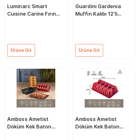
Luminarc Smart
Guardini Gardenia
Cuisine Carine Fırın
Muffin Kalıbı 12'li
Kabı 38x23 Cm
06689912EE
3N3486
Ürüne Git
Ürüne Git
Amboss Ametist
Amboss Ametist
Döküm Kek Baton
Döküm Kek Baton
Kalıbı 26 Cm Sarı
Kalıp Kırmızı Amba-