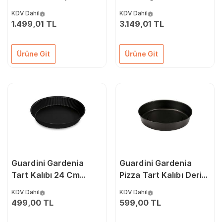
Taban 66621067
33x22x7 Cm Sarı
KDV Dahil
KDV Dahil
1.499,01 TL
3.149,01 TL
Ürüne Git
Ürüne Git
Guardini Gardenia
Guardini Gardenia
Tart Kalıbı 24 Cm
Pizza Tart Kalıbı Derin
6686024FPEE
28 Cm 6685428EE
KDV Dahil
KDV Dahil
499,00 TL
599,00 TL