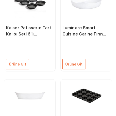
Kaiser Patisserie Tart
Luminarc Smart
Kalıbı Seti 6'lı
Cuisine Carine Fırın
66769806
Kabı 26 Cm 3P4026
Ürüne Git
Ürüne Git