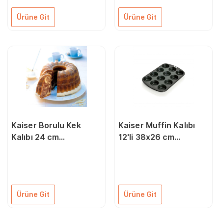
Ürüne Git
Ürüne Git
Kaiser Borulu Kek
Kaiser Muffin Kalıbı
Kalıbı 24 cm
12'li 38x26 cm
66621289
06646206
Ürüne Git
Ürüne Git