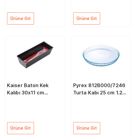
Ürüne Git
Ürüne Git
Kaiser Baton Kek
Pyrex 812B000/7246
Kalıbı 30x11 cm
Turta Kabı 25 cm 1.2
66621210
Litre
Ürüne Git
Ürüne Git