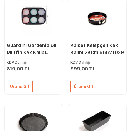
Guardini Gardenia 6lı
Kaiser Kelepçelı Kek
Muffin Kek Kalıbı
Kalıbı 28Cm 66621029
Kağıtlı 27x18,5 Cm
KDV Dahil
KDV Dahil
06689907
819,00 TL
999,00 TL
Ürüne Git
Ürüne Git