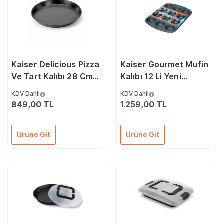
Kaiser Delicious Pizza
Kaiser Gourmet Mufin
Ve Tart Kalıbı 28 Cm
Kalıbı 12 Li Yeni
66647531
66754116
KDV Dahil
KDV Dahil
849,00 TL
1.259,00 TL
Ürüne Git
Ürüne Git