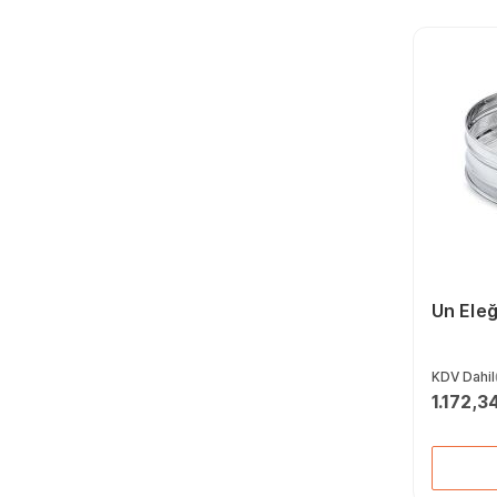
Un Eleğ
KDV Dahil
1.172,3