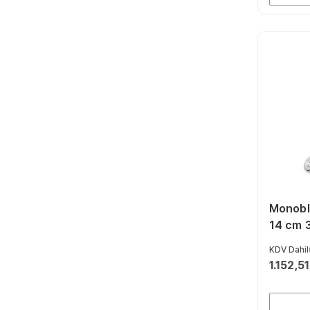
Monoblo
14 cm 
KDV Dahil
1.152,5