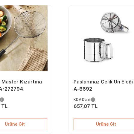
z Master Kızartma
Paslanmaz Çelik Un Eleği
 Ar272794
A-8692
KDV Dahil
 TL
657,07 TL
Ürüne Git
Ürüne Git