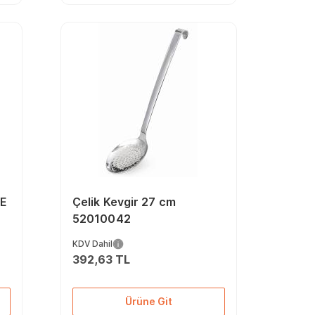
-E
Çelik Kevgir 27 cm
52010042
KDV Dahil
392,63 TL
Ürüne Git