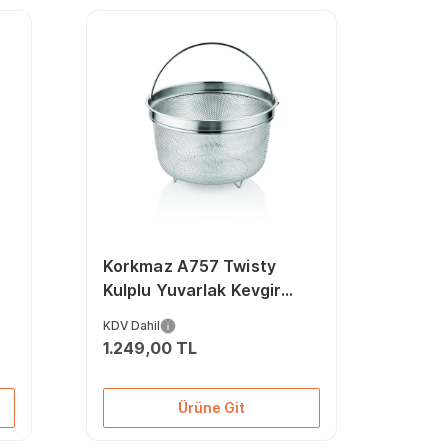
Korkmaz A757 Twisty
Kulplu Yuvarlak Kevgir
Süzgeç 21.5 Cm
KDV Dahil
1.249,00 TL
Ürüne Git