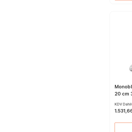
Monoblo
20 cm 
KDV Dahil
1.531,6