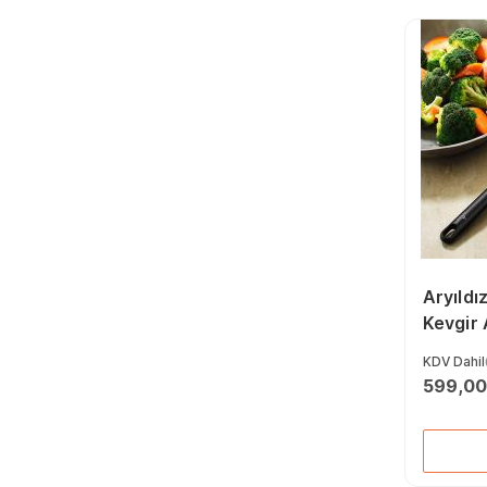
(293)
Kaşıklar (168)
Çerezlik (30)
Saklama Kapları (241)
Bulaşık Sepetleri (14)
Kevgir (70)
Yemek Takımları
(2.056)
Fincanlar (198)
Çay Bardakları (84)
Sosluk (285)
Meyve, Sebze
Soyacağı (36)
Aryıldı
Kevgir
KDV Dahil
599,00