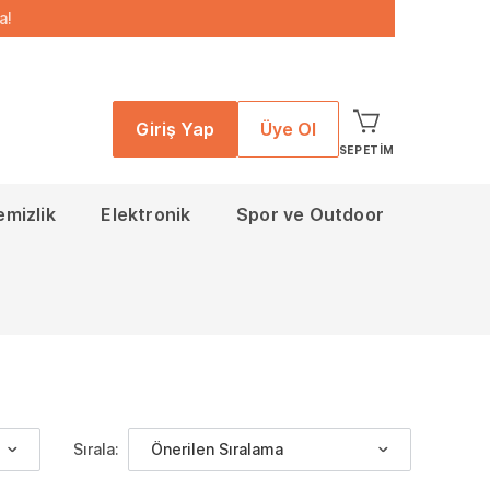
a!
Giriş Yap
Üye Ol
SEPETIM
emizlik
Elektronik
Spor ve Outdoor
Sırala:
Önerilen Sıralama