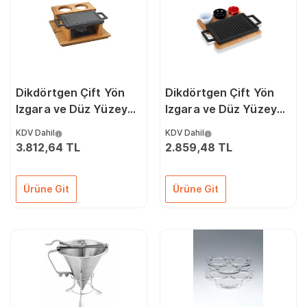
Dikdörtgen Çift Yön
Dikdörtgen Çift Yön
Izgara ve Düz Yüzey
Izgara ve Düz Yüzey
Hot Plate Kayın Servis
Hot Plate Kayın Servis
KDV Dahil
KDV Dahil
Ahşap Sos Kaplı 22x15
Ahşabı Sos Kaplı
3.812,64 TL
2.859,48 TL
cm.
22x15 cm.
Ürüne Git
Ürüne Git