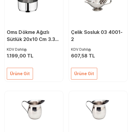
Oms Dökme Ağızlı
Çelik Sosluk 03 4001-
Sütlük 20x10 Cm 3.30
2
Litre 4002
KDV Dahil
KDV Dahil
1.199,00 TL
607,58 TL
Ürüne Git
Ürüne Git