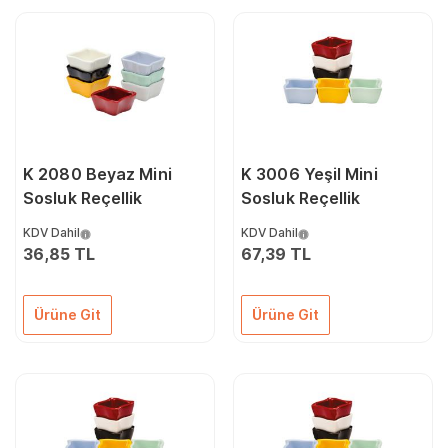
K 2080 Beyaz Mini
K 3006 Yeşil Mini
Sosluk Reçellik
Sosluk Reçellik
KDV Dahil
KDV Dahil
36,85 TL
67,39 TL
Ürüne Git
Ürüne Git