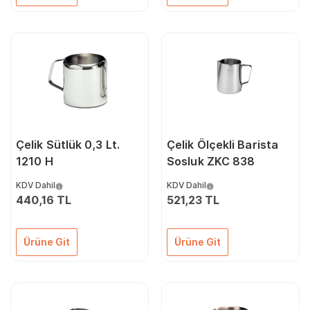
Çelik Sütlük 0,3 Lt.
Çelik Ölçekli Barista
1210 H
Sosluk ZKC 838
KDV Dahil
KDV Dahil
440,16 TL
521,23 TL
Ürüne Git
Ürüne Git