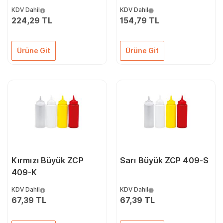
ZCP 412
ZCP 411
KDV Dahil
KDV Dahil
224,29 TL
154,79 TL
Ürüne Git
Ürüne Git
Kırmızı Büyük ZCP
Sarı Büyük ZCP 409-S
409-K
KDV Dahil
KDV Dahil
67,39 TL
67,39 TL