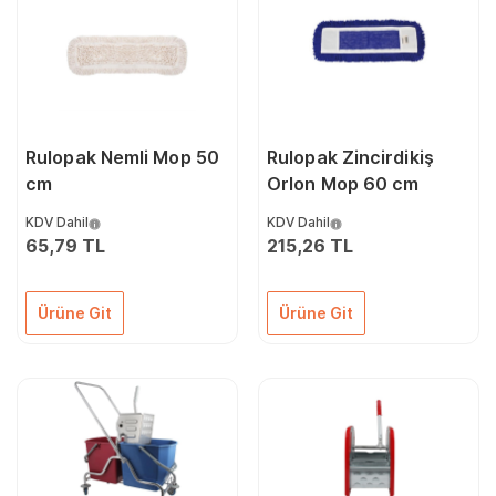
Rulopak Nemli Mop 50
Rulopak Zincirdikiş
cm
Orlon Mop 60 cm
KDV Dahil
KDV Dahil
65,79 TL
215,26 TL
Ürüne Git
Ürüne Git