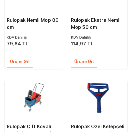
Rulopak Nemli Mop 80
Rulopak Ekstra Nemli
cm
Mop 50 cm
KDV Dahil
KDV Dahil
79,84 TL
114,97 TL
Ürüne Git
Ürüne Git
Rulopak Çift Kovalı
Rulopak Özel Kelepçeli