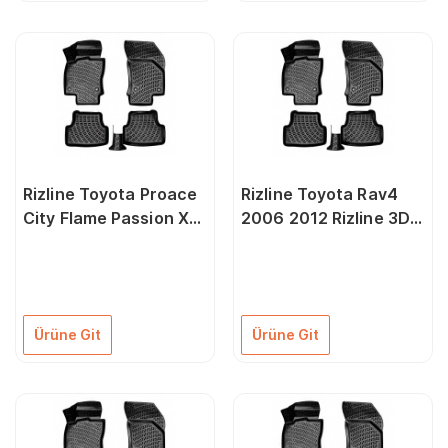
Rizline Toyota Proace
Rizline Toyota Rav4
City Flame Passion X
2006 2012 Rizline 3D
Pack 2019 Sonrası
Oto Paspas
Rizline 3D Oto Paspas
Ürüne Git
Ürüne Git