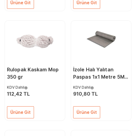
Ürüne Git
Ürüne Git
Rulopak Kaskam Mop
İzole Halı Yalıtan
350 gr
Paspas 1x1 Metre 5Mm
36 Kv
KDV Dahil
KDV Dahil
112,42 TL
910,80 TL
Ürüne Git
Ürüne Git