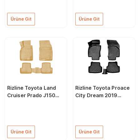
Ürüne Git
Ürüne Git
Rizline Toyota Land
Rizline Toyota Proace
Cruiser Prado J150
City Dream 2019
2009 Sonrası Rizline
Sonrası Rizline 3D Oto
3D Paspas Bej Rengi
Paspas
Ürüne Git
Ürüne Git