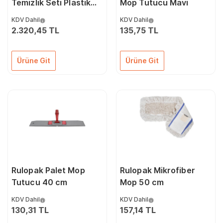
Temizlik Seti Plastik
Mop Tutucu Mavi
Presli
KDV Dahil
KDV Dahil
2.320,45 TL
135,75 TL
Ürüne Git
Ürüne Git
Rulopak Palet Mop
Rulopak Mikrofiber
Tutucu 40 cm
Mop 50 cm
KDV Dahil
KDV Dahil
130,31 TL
157,14 TL