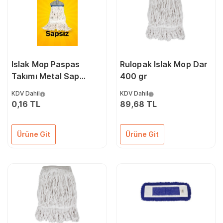
Islak Mop Paspas
Rulopak Islak Mop Dar
Takımı Metal Sap
400 gr
YOKTUR-ıslak Mop-
KDV Dahil
KDV Dahil
ıslak Mop Aparatı
0,16 TL
89,68 TL
Ürüne Git
Ürüne Git