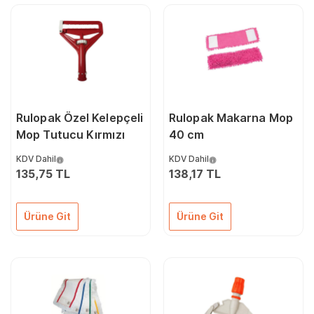
Rulopak Özel Kelepçeli
Rulopak Makarna Mop
Mop Tutucu Kırmızı
40 cm
KDV Dahil
KDV Dahil
135,75 TL
138,17 TL
Ürüne Git
Ürüne Git