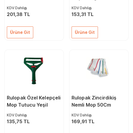
KDV Dahil
KDV Dahil
201,38 TL
153,31 TL
Ürüne Git
Ürüne Git
Rulopak Özel Kelepçeli
Rulopak Zincirdikiş
Mop Tutucu Yeşil
Nemli Mop 50Cm
KDV Dahil
KDV Dahil
135,75 TL
169,91 TL