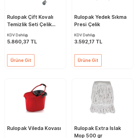
Rulopak Çift Kovalı
Rulopak Yedek Sıkma
Temizlik Seti Çelik
Presi Çelik
Presli
KDV Dahil
KDV Dahil
5.860,37 TL
3.592,17 TL
Ürüne Git
Ürüne Git
Rulopak Vileda Kovası
Rulopak Extra Islak
Mop 500 gr