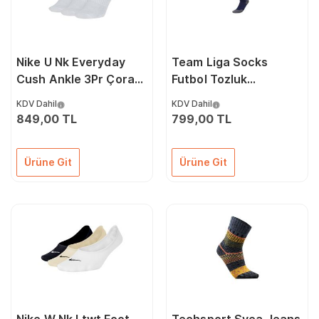
Nike U Nk Everyday
Team Liga Socks
Cush Ankle 3Pr Çorap
Futbol Tozluk
SX7677-100 Beyaz
70343806 Lacivert
KDV Dahil
KDV Dahil
849,00 TL
799,00 TL
Ürüne Git
Ürüne Git