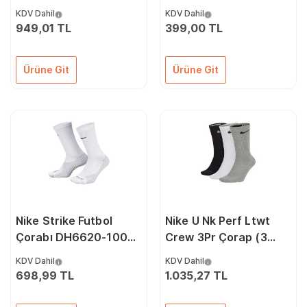
Çorap NF0A8BR9KY41
Çorap SVEA-SARI
KDV Dahil
KDV Dahil
Siyah
Renkli
949,01 TL
399,00 TL
Ürüne Git
Ürüne Git
Nike Strike Futbol
Nike U Nk Perf Ltwt
Çorabı DH6620-100
Crew 3Pr Çorap (3
Beyaz
Çift) SX4704-901
KDV Dahil
KDV Dahil
Renkli
698,99 TL
1.035,27 TL