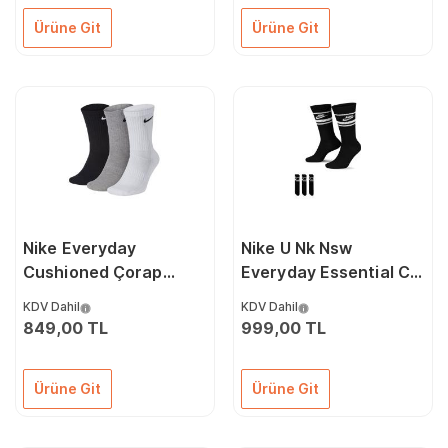
Ürüne Git
Ürüne Git
Nike Everyday
Nike U Nk Nsw
Cushioned Çorap
Everyday Essential Cr
SX7664-964 Renkli
Çorap (3 Çift)
KDV Dahil
KDV Dahil
DX5089-010 Siyah
849,00 TL
999,00 TL
Ürüne Git
Ürüne Git