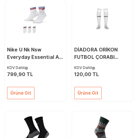
Nike U Nk Nsw
DİADORA ORİKON
Everyday Essential An
FUTBOL ÇORABI
Çorap (3 Çift)
BEYAZ
KDV Dahil
KDV Dahil
DX5080-100 Beyaz
799,90 TL
120,00 TL
Ürüne Git
Ürüne Git