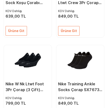
Sock Koşu Çorabı
Ltwt Crew 3Pr Çorap
JC6457 Gri
(3 Çift) SX7676-100
KDV Dahil
KDV Dahil
Beyaz
639,00 TL
849,00 TL
Ürüne Git
Ürüne Git
Nike W Nk Ltwt Foot
Nike Training Ankle
3Pr Çorap (3 Çift)
Socks Çorap SX7673-
SX4863-010 Renkli
010 Siyah
KDV Dahil
KDV Dahil
799,00 TL
849,00 TL