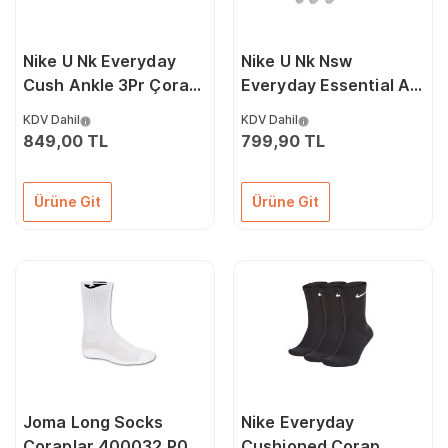
Nike U Nk Everyday
Nike U Nk Nsw
Cush Ankle 3Pr Çorap
Everyday Essential An
SX7667-100 Beyaz
Çorap (3 Çift)
KDV Dahil
KDV Dahil
DX5080-050 Gri
849,00 TL
799,90 TL
Ürüne Git
Ürüne Git
Joma Long Socks
Nike Everyday
Çoraplar 400032.P02
Cushioned Çorap