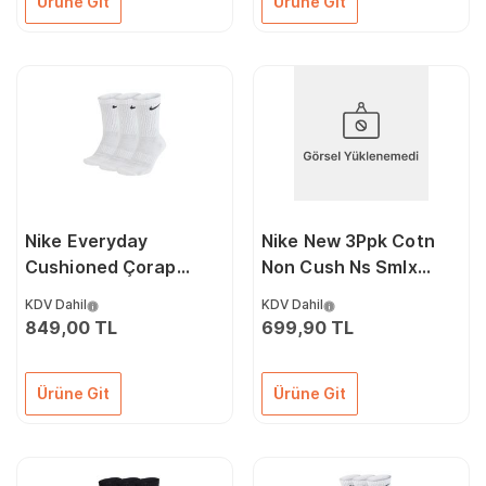
Ürüne Git
Ürüne Git
Nike Everyday
Nike New 3Ppk Cotn
Cushioned Çorap
Non Cush Ns Smlx
SX7664-100 Renkli
Çorap SX3807-965
KDV Dahil
KDV Dahil
Renkli
849,00 TL
699,90 TL
Ürüne Git
Ürüne Git