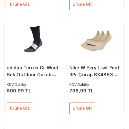
Ürüne Git
Ürüne Git
adidas Terrex Cr Wool
Nike W Evry Ltwt Foot
Sck Outdoor Çorabı
3Pr Çorap SX4863-
IW6240 Siyah
160 Krem
KDV Dahil
KDV Dahil
800,99 TL
798,99 TL
Ürüne Git
Ürüne Git