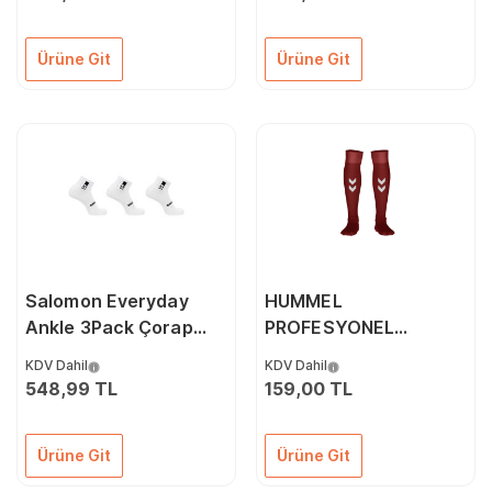
Ürüne Git
Ürüne Git
Salomon Everyday
HUMMEL
Ankle 3Pack Çorap
PROFESYONEL
LC2086500 Beyaz
FUTBOL ÇORABI
KDV Dahil
KDV Dahil
BORDO
548,99 TL
159,00 TL
Ürüne Git
Ürüne Git