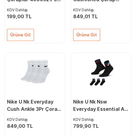
Renkli
SX7664-010 Renkli
KDV Dahil
KDV Dahil
199,00 TL
849,01 TL
Ürüne Git
Ürüne Git
Nike U Nk Everyday
Nike U Nk Nsw
Cush Ankle 3Pr Çorap
Everyday Essential An
SX7677-100 Renkli
Çorap (3 Çift)
KDV Dahil
KDV Dahil
DX5080-010 Siyah
849,00 TL
799,90 TL