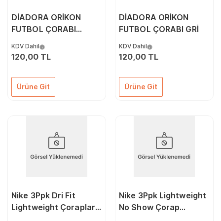
DİADORA ORİKON
DİADORA ORİKON
FUTBOL ÇORABI
FUTBOL ÇORABI GRİ
TURUNCU
KDV Dahil
KDV Dahil
120,00 TL
120,00 TL
Ürüne Git
Ürüne Git
Nike 3Ppk Dri Fit
Nike 3Ppk Lightweight
Lightweight Çoraplar
No Show Çorap
SX4846-101 Renkli
SX4705-901 Renkli