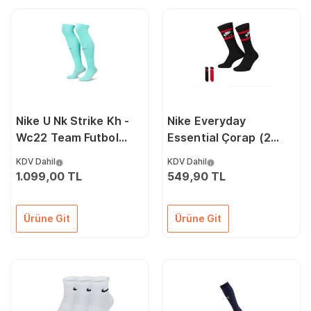
Nike U Nk Strike Kh -
Nike Everyday
Wc22 Team Futbol
Essential Çorap (2
Çorabı FQ8253-354
Çift) DH6170-905
KDV Dahil
KDV Dahil
Mavi
Siyah
1.099,00 TL
549,90 TL
Ürüne Git
Ürüne Git