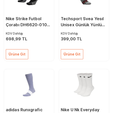
Nike Strike Futbol
Techsport Svea Yesıl
Çorabı DH6620-010
Unisex Günlük Yünlü
Siyah
Çorap SVEA-YESIL
KDV Dahil
KDV Dahil
Renkli
698,99 TL
399,00 TL
Ürüne Git
Ürüne Git
adidas Runxgrafic
Nike U Nk Everyday