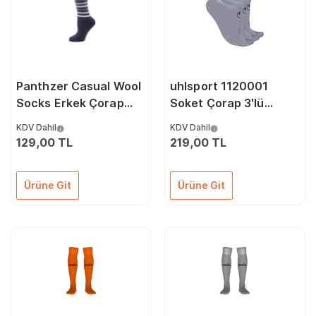
Panthzer Casual Wool
uhlsport 1120001
Socks Erkek Çorap
Soket Çorap 3'lü
Lacivert
Paket Garson Ve
KDV Dahil
KDV Dahil
Yetişkin Unisex Çorap
129,00 TL
219,00 TL
Ürüne Git
Ürüne Git