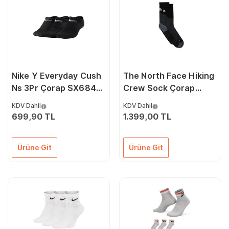
Nike Y Everyday Cush
The North Face Hiking
Ns 3Pr Çorap SX6843-
Crew Sock Çorap
010 Renkli
NF0A882KJK31 Siyah
KDV Dahil
KDV Dahil
699,90 TL
1.399,00 TL
Ürüne Git
Ürüne Git