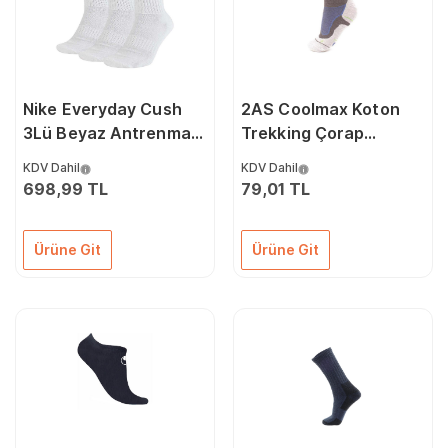
Nike Everyday Cush
2AS Coolmax Koton
3Lü Beyaz Antrenman
Trekking Çorap
Çorap Sx7664-100
2ASS16013002
KDV Dahil
KDV Dahil
698,99 TL
79,01 TL
Ürüne Git
Ürüne Git