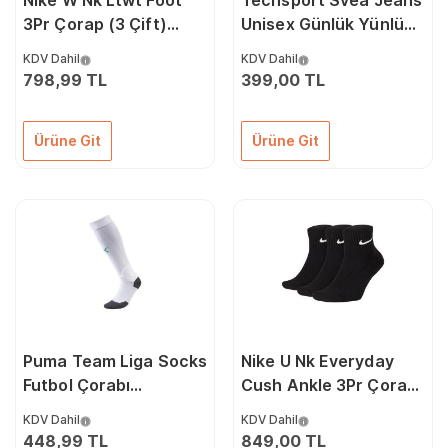
Nike W Nk Ltwt Foot
Techsport Svea Jeans
3Pr Çorap (3 Çift)
Unisex Günlük Yünlü
SX4863-900 Renkli
Çorap SVEA-JEANS
KDV Dahil
KDV Dahil
Renkli
798,99 TL
399,00 TL
Ürüne Git
Ürüne Git
Puma Team Liga Socks
Nike U Nk Everyday
Futbol Çorabı
Cush Ankle 3Pr Çorap
70343815 Beyaz
SX7667-010 Siyah
KDV Dahil
KDV Dahil
448,99 TL
849,00 TL