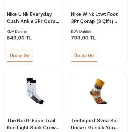
Nike U Nk Everyday
Nike W Nk Ltwt Foot
Cush Ankle 3Pr Çorap
3Pr Çorap (3 Çift)
SX7667-901 Renkli
SX4863-010 Renkli
KDV Dahil
KDV Dahil
849,00 TL
799,00 TL
Ürüne Git
Ürüne Git
The North Face Trail
Techsport Svea Sarı
Run Light Sock Crew
Unisex Günlük Yün