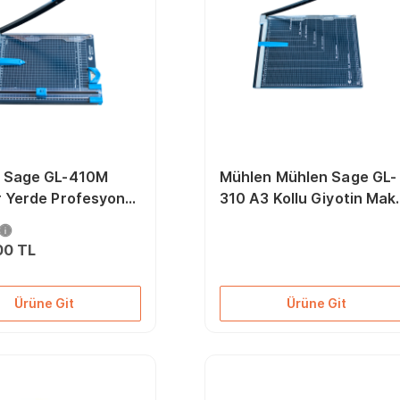
 Sage GL-410M
Mühlen Mühlen Sage GL-
r Yerde Profesyonel
310 A3 Kollu Giyotin Mak
 Giyotin Makas
Makinesi
si
00 TL
Ürüne Git
Ürüne Git