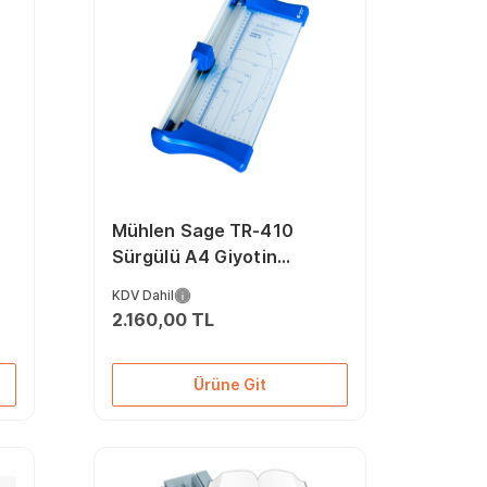
Mühlen Sage TR-410
Sürgülü A4 Giyotin
Makinesi
KDV Dahil
2.160,00 TL
Ürüne Git