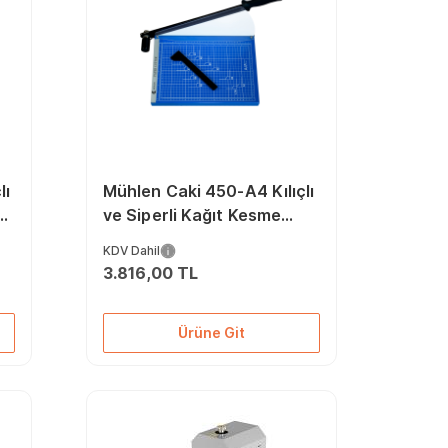
lı
Mühlen Caki 450-A4 Kılıçlı
n
ve Siperli Kağıt Kesme
Giyotin Makinesi Tam
KDV Dahil
Koruma
3.816,00 TL
Ürüne Git