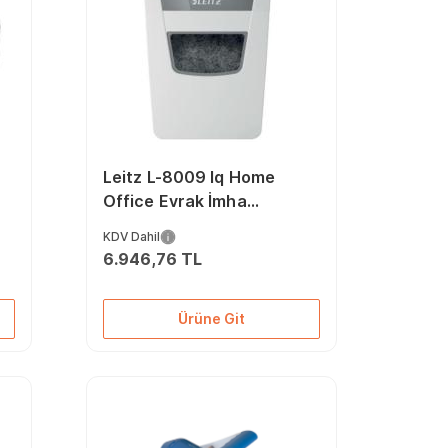
Leitz L-8009 Iq Home
Office Evrak İmha
Makinesii 80090000
KDV Dahil
6.946,76 TL
Ürüne Git