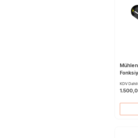
Mühlen
Fonksi
Giyotin
KDV Dahil
1.500,