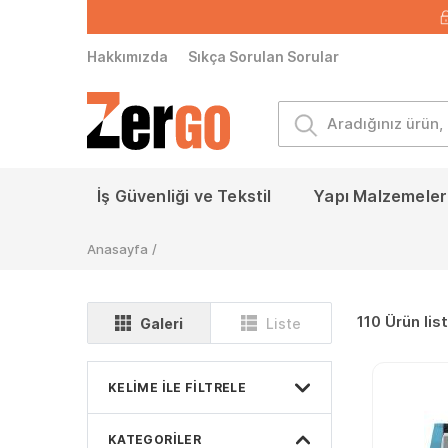
Hakkımızda
Sıkça Sorulan Sorular
İş Güvenliği ve Tekstil
Yapı Malzemeleri
Anasayfa
/
110 Ürün lis
Galeri
Liste
KELIME ILE FILTRELE
KATEGORILER