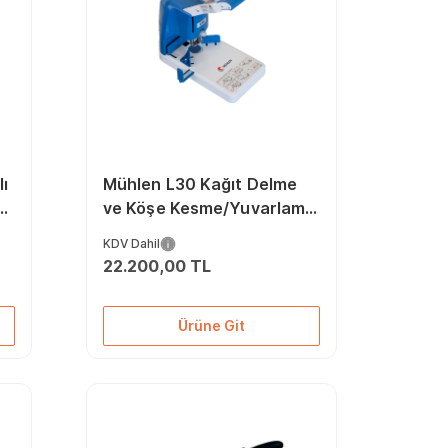
lı
Mühlen L30 Kağıt Delme
n
ve Köşe Kesme/Yuvarlama
Makinesi
KDV Dahil
22.200,00 TL
Ürüne Git