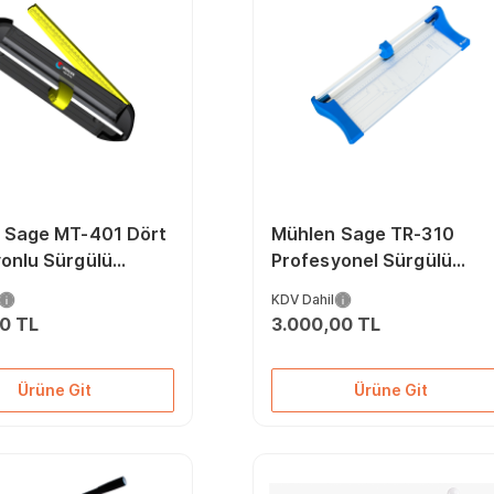
 Sage MT-401 Dört
Mühlen Sage TR-310
yonlu Sürgülü
Profesyonel Sürgülü
 Makinesi
Giyotin ve Kağıt Kesme
KDV Dahil
Makinesi
00 TL
3.000,00 TL
Ürüne Git
Ürüne Git