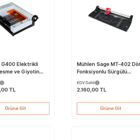
G400 Elektrikli
Mühlen Sage MT-402 Dö
esme ve Giyotin
Fonksiyonlu Sürgülü
si
Giyotin ve Kağıt Kesme
KDV Dahil
Makinesi
,00 TL
2.160,00 TL
Ürüne Git
Ürüne Git