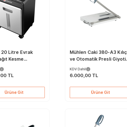
20 Litre Evrak
Mühlen Caki 380-A3 Kılıç
ağıt Kesme
ve Otomatik Presli Giyoti
si
Makas Makinesi
KDV Dahil
,00 TL
6.000,00 TL
Ürüne Git
Ürüne Git