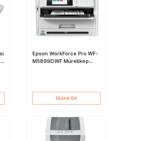
si
Epson WorkForce Pro WF-
68
M5899DWF Mürekkep
Püskürtmeli Yazıcı
Ürüne Git