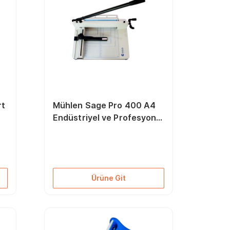
rt
Mühlen Sage Pro 400 A4
Endüstriyel ve Profesyonel
Giyotin Makas Makinesi
Ürüne Git