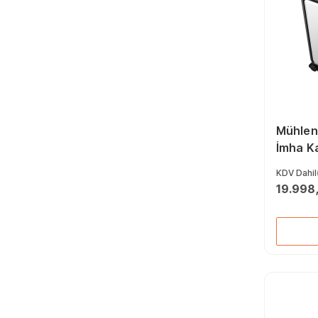
Mühlen 
İmha K
Makine
KDV Dahil
19.998