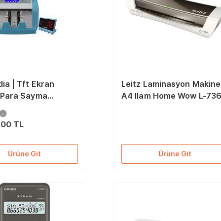
ia | Tft Ekran
Leitz Laminasyon Makine
k Para Sayma
A4 Ilam Home Wow L-73
si
Gri
,00 TL
Ürüne Git
Ürüne Git