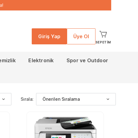
a!
Giriş Yap
Üye Ol
SEPETIM
emizlik
Elektronik
Spor ve Outdoor
Sırala:
Önerilen Sıralama