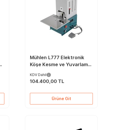
Mühlen L777 Elektronik
as
Köşe Kesme ve Yuvarlama
Makinesi
KDV Dahil
104.400,00 TL
Ürüne Git