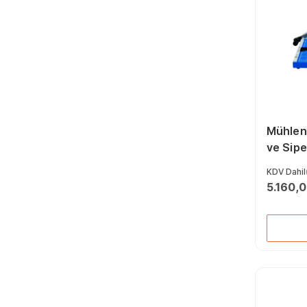
Mühlen 
ve Sipe
Giyotin
KDV Dahil
5.160,