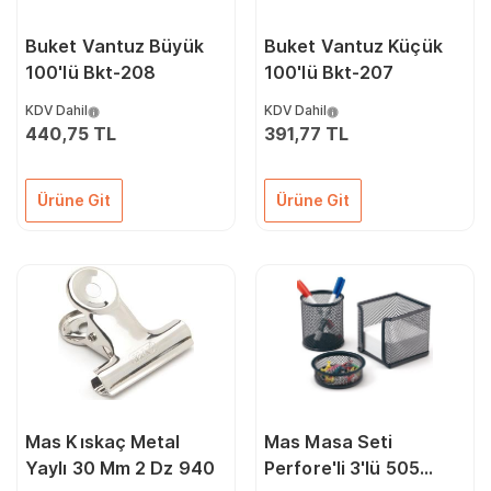
Buket Vantuz Büyük
Buket Vantuz Küçük
100'lü Bkt-208
100'lü Bkt-207
KDV Dahil
KDV Dahil
440,75 TL
391,77 TL
Ürüne Git
Ürüne Git
Mas Kıskaç Metal
Mas Masa Seti
Yaylı 30 Mm 2 Dz 940
Perfore'li 3'lü 505