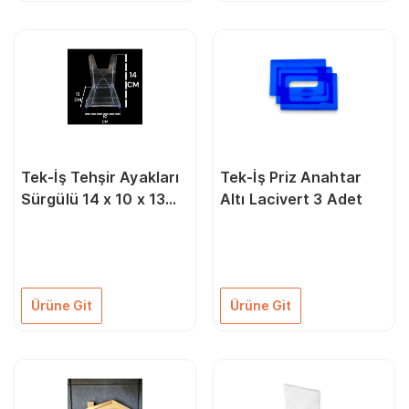
Tek-İş Tehşir Ayakları
Tek-İş Priz Anahtar
Sürgülü 14 x 10 x 13
Altı Lacivert 3 Adet
Ayak No: 2
Ürüne Git
Ürüne Git