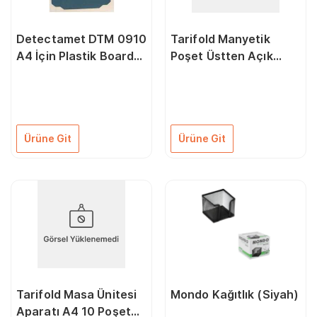
Detectamet DTM 0910
Tarifold Manyetik
A4 İçin Plastik Board
Poşet Üstten Açık
(Klipsli)
Siyah 1 Adet
Ürüne Git
Ürüne Git
Tarifold Masa Ünitesi
Mondo Kağıtlık (Siyah)
Aparatı A4 10 Poşet