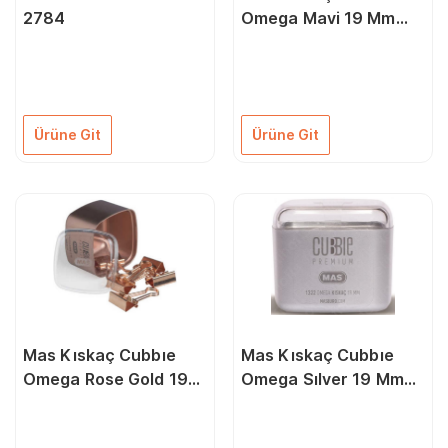
2784
Omega Mavi 19 Mm
1266
Ürüne Git
Ürüne Git
Mas Kıskaç Cubbıe
Mas Kıskaç Cubbıe
Omega Rose Gold 19
Omega Sılver 19 Mm
Mm 1324
1322