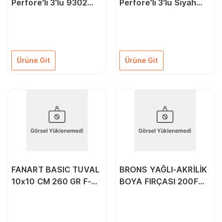
Perfore'li 3'lü 9302
Perfore'li 3'lü Siyah
Siyah
9305
Ürüne Git
Ürüne Git
FANART BASIC TUVAL
BRONS YAĞLI-AKRİLİK
10x10 CM 260 GR F-
BOYA FIRÇASI 200F
8107.1010
SERİSİ KESİK UÇ UZUN
SAP NO:10 ASKILI BLS.
BR-785