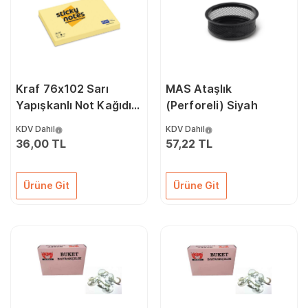
Kraf 76x102 Sarı
MAS Ataşlık
Yapışkanlı Not Kağıdı
(Perforeli) Siyah
100 Yaprak
KDV Dahil
KDV Dahil
36,00 TL
57,22 TL
Ürüne Git
Ürüne Git