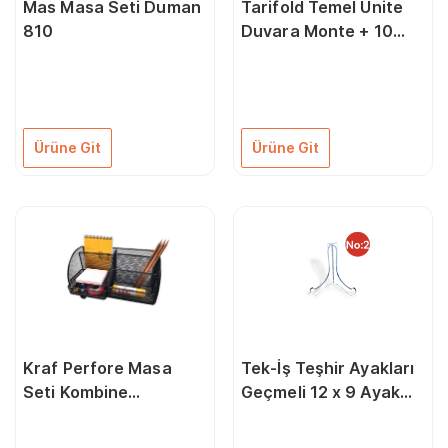
Mas Masa Seti Duman
Tarifold Temel Ünite
810
Duvara Monte + 10
Mafsallı Poşet Set
Ürüne Git
Ürüne Git
Kraf Perfore Masa
Tek-İş Teşhir Ayakları
Seti Kombine
Geçmeli 12 x 9 Ayak
Çekmece'li 412G Siyah
No:2