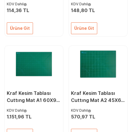
Siyah
KDV Dahil
KDV Dahil
114,36 TL
148,80 TL
Ürüne Git
Ürüne Git
Kraf Kesim Tablası
Kraf Kesim Tablası
Cuttıng Mat A1 60X90
Cuttıng Mat A2 45X60
3001G
3002G
KDV Dahil
KDV Dahil
1.151,96 TL
570,97 TL