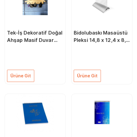
Tek-İş Dekoratif Doğal
Bidolubaskı Masaüstü
Ahşap Masif Duvar
Pleksi 14,8 x 12,4 x 8,5
Dekoru Anahtarlık
cm
Askı 5'li
Ürüne Git
Ürüne Git