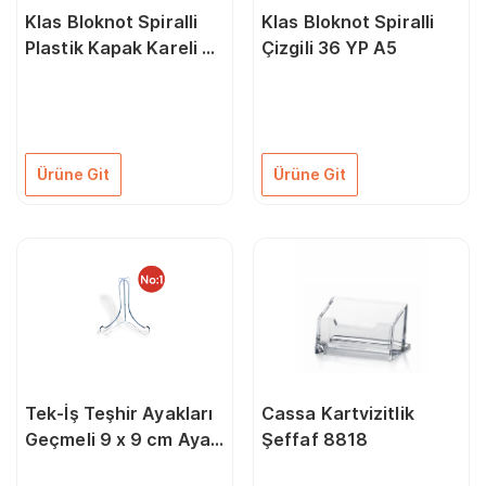
Klas Bloknot Spiralli
Klas Bloknot Spiralli
Plastik Kapak Kareli 72
Çizgili 36 YP A5
YP A5
Ürüne Git
Ürüne Git
Tek-İş Teşhir Ayakları
Cassa Kartvizitlik
Geçmeli 9 x 9 cm Ayak
Şeffaf 8818
No: 1