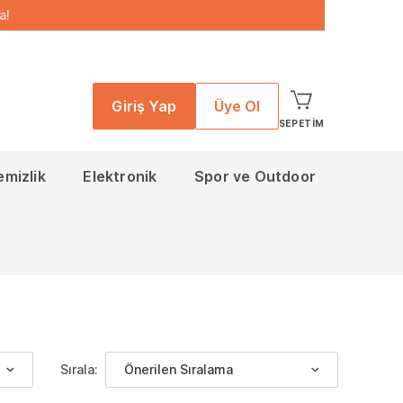
a!
Giriş Yap
Üye Ol
SEPETIM
emizlik
Elektronik
Spor ve Outdoor
Sırala:
Önerilen Sıralama