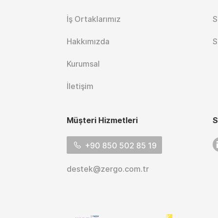
Tenis Aksesuarları
Voleybol Formaları
(96)
(203)
İş Ortaklarımız
S
Atletizim Formaları
(68)
Hakkımızda
S
Koşu Formaları (16)
Kurumsal
İletişim
Müşteri Hizmetleri
S
L
+90 850 502 85 19
destek@zergo.com.tr