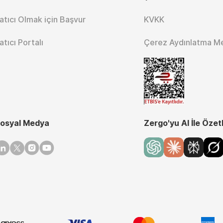
atıcı Olmak için Başvur
KVKK
atıcı Portalı
Çerez Aydınlatma M
osyal Medya
Zergo'yu AI İle Özet
inkedin
Twitter
Instagram
Youtube