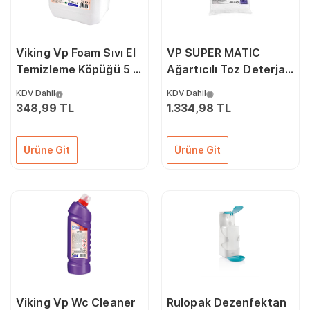
Viking Vp Foam Sıvı El
VP SUPER MATIC
Temizleme Köpüğü 5 L
Ağartıcılı Toz Deterjan
1 Adet
20 KG 1 Adet
KDV Dahil
KDV Dahil
348,99 TL
1.334,98 TL
Ürüne Git
Ürüne Git
Viking Vp Wc Cleaner
Rulopak Dezenfektan