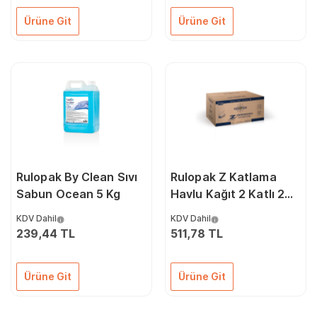
Ürüne Git
Ürüne Git
Rulopak By Clean Sıvı
Rulopak Z Katlama
Sabun Ocean 5 Kg
Havlu Kağıt 2 Katlı 200
Yaprak 12'li Paket
KDV Dahil
KDV Dahil
239,44 TL
511,78 TL
Ürüne Git
Ürüne Git