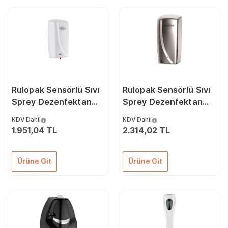
Rulopak Sensörlü Sıvı
Rulopak Sensörlü Sıvı
Sprey Dezenfektan
Sprey Dezenfektan
Dispenseri 1000 Ml
Dispenseri 1000 Ml
KDV Dahil
KDV Dahil
Beyaz
Krom
1.951,04 TL
2.314,02 TL
Ürüne Git
Ürüne Git