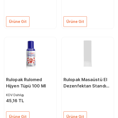
Ürüne Git
Ürüne Git
Rulopak Rulomed
Rulopak Masaüstü El
Hijyen Tüpü 100 Ml
Dezenfektan Standı
Beyaz
KDV Dahil
45,16 TL
Ürüne Git
Ürüne Git