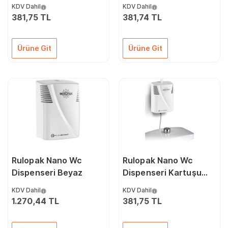
Greyfurt
Tropikal
KDV Dahil
KDV Dahil
381,75 TL
381,74 TL
Ürüne Git
Ürüne Git
Rulopak Nano Wc
Rulopak Nano Wc
Dispenseri Beyaz
Dispenseri Kartuşu
Çam
KDV Dahil
KDV Dahil
1.270,44 TL
381,75 TL