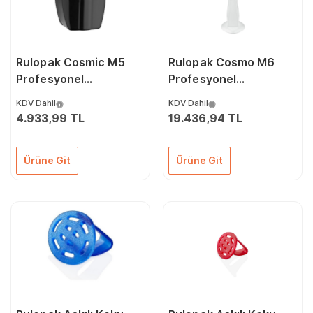
Rulopak Cosmic M5
Rulopak Cosmo M6
Profesyonel
Profesyonel
Kokulandırma
Kokulandırma
KDV Dahil
KDV Dahil
Makinesi Siyah
Makinesi Beyaz
4.933,99 TL
19.436,94 TL
Ürüne Git
Ürüne Git