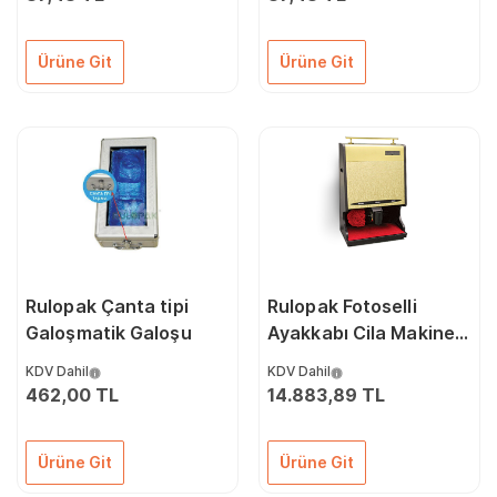
Ürüne Git
Ürüne Git
Rulopak Çanta tipi
Rulopak Fotoselli
Galoşmatik Galoşu
Ayakkabı Cila Makinesi
Gold
KDV Dahil
KDV Dahil
462,00 TL
14.883,89 TL
Ürüne Git
Ürüne Git