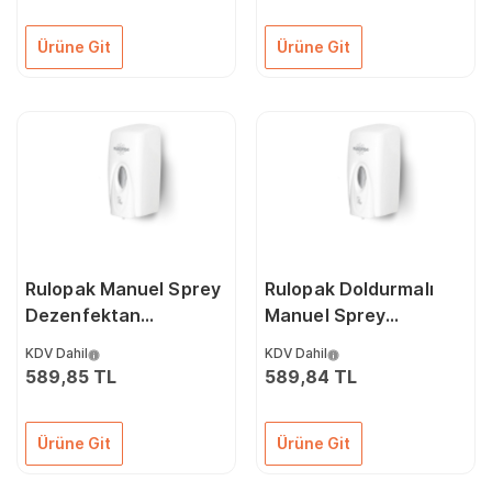
Ürüne Git
Ürüne Git
Rulopak Manuel Sprey
Rulopak Doldurmalı
Dezenfektan
Manuel Sprey
Dispenseri 1000 Ml
Dispenseri 1000 ml
KDV Dahil
KDV Dahil
Beyaz
(Siyah)
589,85 TL
589,84 TL
Ürüne Git
Ürüne Git