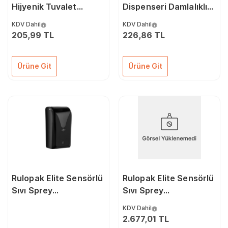
Hijyenik Tuvalet
Dispenseri Damlalıklı
Temizleyici 750 Ml 1
1000 Ml
KDV Dahil
KDV Dahil
Adet
205,99 TL
226,86 TL
Ürüne Git
Ürüne Git
Rulopak Elite Sensörlü
Rulopak Elite Sensörlü
Sıvı Sprey
Sıvı Sprey
Dezenfektan
Dezenfektan
KDV Dahil
Dispenseri 1000 Ml
Dispenseri 1000 Ml
2.677,01 TL
Siyah
Beyaz