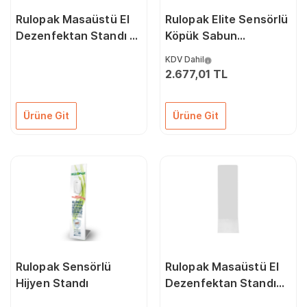
Rulopak Masaüstü El
Rulopak Elite Sensörlü
Dezenfektan Standı -
Köpük Sabun
Kulplu
Dispenseri 1000 Ml
KDV Dahil
Beyaz
2.677,01 TL
Ürüne Git
Ürüne Git
Rulopak Sensörlü
Rulopak Masaüstü El
Hijyen Standı
Dezenfektan Standı
Beyaz Tutmalı