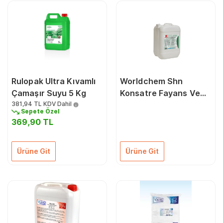
Rulopak Ultra Kıvamlı
Worldchem Shn
Çamaşır Suyu 5 Kg
Konsatre Fayans Ve
381,94 TL
KDV Dahil
Yüzey Temizleyici 10
Sepete Özel
Kg
369,90 TL
Ürüne Git
Ürüne Git