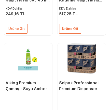
Kağıt Havlu 3XL 45 M
Katlama Kağıt Havlu
12'li
Dispenseri 400'Lü
KDV Dahil
KDV Dahil
Beyaz
249,16 TL
517,25 TL
Ürüne Git
Ürüne Git
Viking Premium
Selpak Professional
Çamaşır Suyu Amber
Premium Dispenser
Peçete 250'li
Koli=250'li x 18 Paket
7900073