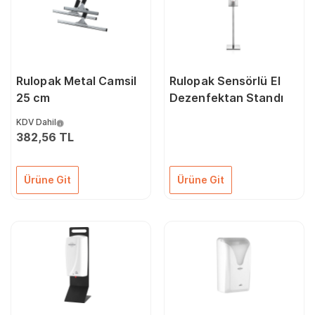
Rulopak Metal Camsil
Rulopak Sensörlü El
25 cm
Dezenfektan Standı
KDV Dahil
382,56 TL
Ürüne Git
Ürüne Git