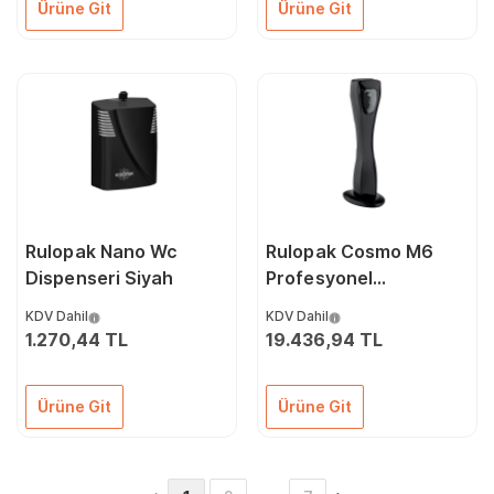
Ürüne Git
Ürüne Git
Rulopak Nano Wc
Rulopak Cosmo M6
Dispenseri Siyah
Profesyonel
Kokulandırma
KDV Dahil
KDV Dahil
Makinesi Siyah
1.270,44 TL
19.436,94 TL
Ürüne Git
Ürüne Git