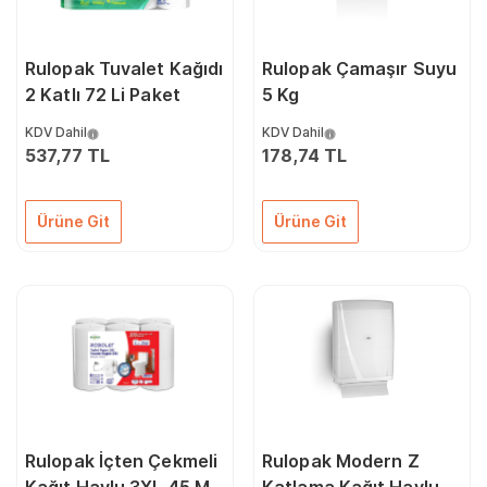
Rulopak Tuvalet Kağıdı
Rulopak Çamaşır Suyu
2 Katlı 72 Li Paket
5 Kg
KDV Dahil
KDV Dahil
537,77 TL
178,74 TL
Ürüne Git
Ürüne Git
Rulopak İçten Çekmeli
Rulopak Modern Z