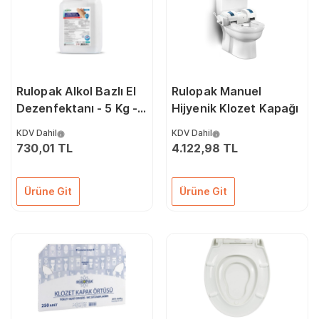
Rulopak Alkol Bazlı El
Rulopak Manuel
Dezenfektanı - 5 Kg -
Hijyenik Klozet Kapağı
S400
KDV Dahil
KDV Dahil
730,01 TL
4.122,98 TL
Ürüne Git
Ürüne Git