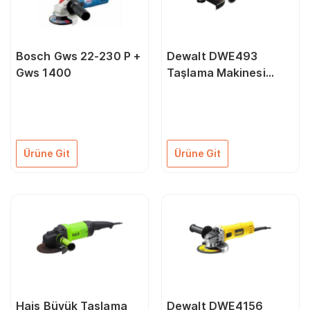
Bosch Gws 22-230 P +
Dewalt DWE493
Gws 1400
Taşlama Makinesi
2200 Watt 180mm
Ürüne Git
Ürüne Git
Hais Büyük Taşlama
Dewalt DWE4156