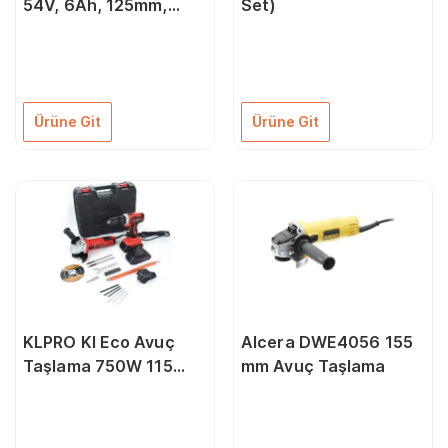
54V, 6Ah, 125mm,
Set)
Flexvolt, Kömürsüz
Taşlama
Ürüne Git
Ürüne Git
KLPRO Kl Eco Avuç
Alcera DWE4056 155
Taşlama 750W 115
mm Avuç Taşlama
Mm+Şarjlı
MATKAP18V10MM