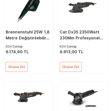
Brennenstuhl 25W 1,8
Cat Dx35 2350Watt
Metre Değiştirilebilir
230Mm Profesyonel
Uçlu Gravür Elmas
Dönebilir Tutma Kollu
KDV Dahil
KDV Dahil
Makinesi Seti
Büyük Taşlama
6.174,90 TL
6.913,00 TL
Ürüne Git
Ürüne Git