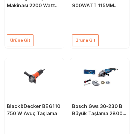
Makinası 2200 Watt
900WATT 115MM
180 mm
Profesyonel Avuç
Taşlama
Ürüne Git
Ürüne Git
Black&Decker BEG110
Bosch Gws 30-230 B
750 W Avuç Taşlama
Büyük Taşlama 2800
w