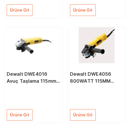
Ürüne Git
Ürüne Git
Dewalt DWE4016
Dewalt DWE4056
Avuç Taşlama 115mm
800WATT 115MM
730 Watt Novalt
Profesyonel Avuç
Taşlama
Ürüne Git
Ürüne Git