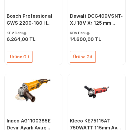
Bosch Professional
Dewalt DCG409VSNT-
GWS 2200-180 H
XJ 18V Xr 125 mm
2200 Watt Büyük
Flexvolt Advantage
KDV Dahil
KDV Dahil
Taşlama Makinesi
Avuç İçi Taşlama
6.264,00 TL
14.600,00 TL
Ürüne Git
Ürüne Git
Ingco AG1100385E
Kleco KE75115AT
Devir Ayarlı Avuç
750WATT 115mm Avuç