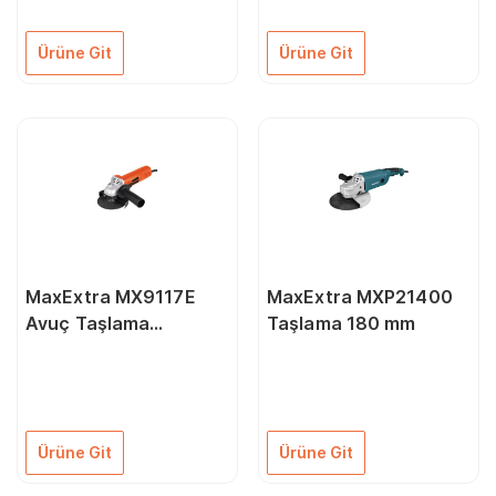
Ürüne Git
Ürüne Git
MaxExtra MX9117E
MaxExtra MXP21400
Avuç Taşlama
Taşlama 180 mm
Elektronik Devir Ayarlı
115 mm
Ürüne Git
Ürüne Git