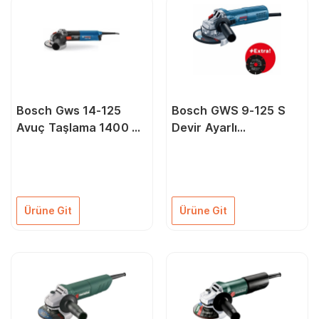
Bosch Gws 14-125
Bosch GWS 9-125 S
Avuç Taşlama 1400 W
Devir Ayarlı
125 mm
Professional Taşlama
Makinesi + Tungsten
karbür Multiwheel
kesme diski
Ürüne Git
Ürüne Git