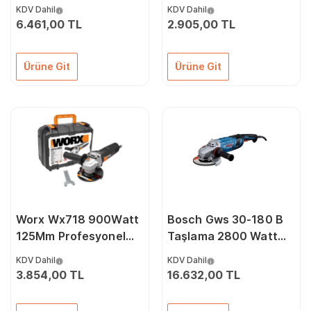
Profesyonel Avuç
Avuç Taşlama
KDV Dahil
KDV Dahil
Taşlama
6.461,00 TL
2.905,00 TL
Ürüne Git
Ürüne Git
Worx Wx718 900Watt
Bosch Gws 30-180 B
125Mm Profesyonel
Taşlama 2800 Watt
Avuç Taşlama
180 mm
KDV Dahil
KDV Dahil
3.854,00 TL
16.632,00 TL