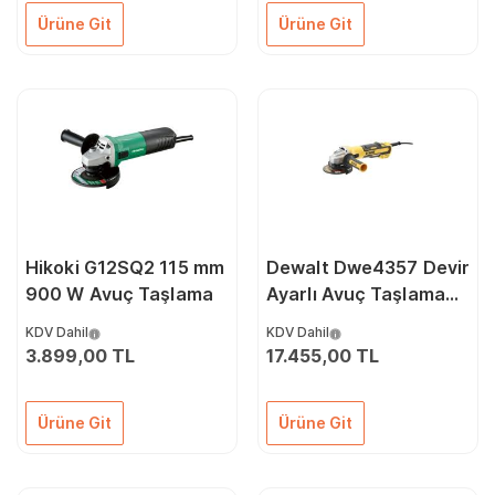
Ürüne Git
Ürüne Git
Hikoki G12SQ2 115 mm
Dewalt Dwe4357 Devir
900 W Avuç Taşlama
Ayarlı Avuç Taşlama
1700 Watt 125 Mm
KDV Dahil
KDV Dahil
3.899,00 TL
17.455,00 TL
Ürüne Git
Ürüne Git