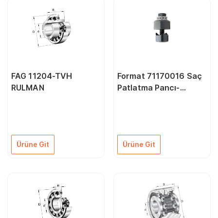
FAG 11204-TVH
Format 71170016 Saç
RULMAN
Patlatma Pancı-
Rulmanlı 16,0 mm
Ürüne Git
Ürüne Git