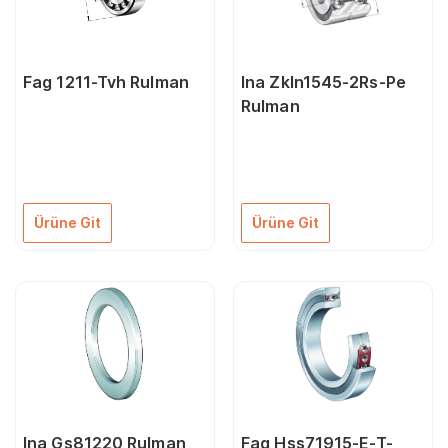
Fag 1211-Tvh Rulman
Ina Zkln1545-2Rs-Pe
Rulman
Ürüne Git
Ürüne Git
Ina Gs81220 Rulman
Fag Hss71915-E-T-