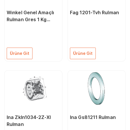
Wınkel Genel Amaçlı
Fag 1201-Tvh Rulman
Rulman Gres 1 Kg
150206
Ürüne Git
Ürüne Git
Ina Zkln1034-2Z-Xl
Ina Gs81211 Rulman
Rulman