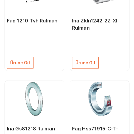
Fag 1210-Tvh Rulman
Ina Zkln1242-2Z-Xl
Rulman
Ürüne Git
Ürüne Git
Ina Gs81218 Rulman
Fag Hss71915-C-T-