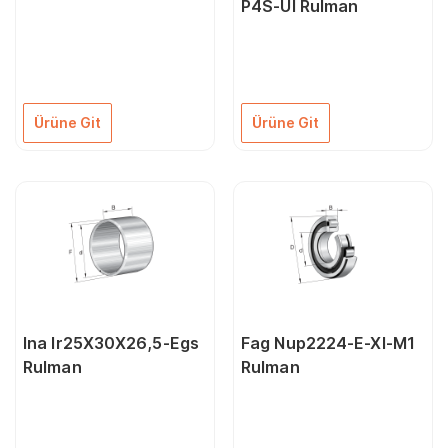
P4S-Ul Rulman
Ürüne Git
Ürüne Git
Ina Ir25X30X26,5-Egs
Fag Nup2224-E-Xl-M1
Rulman
Rulman