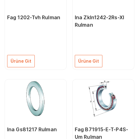
Fag 1202-Tvh Rulman
Ina Zkln1242-2Rs-Xl
Rulman
Ürüne Git
Ürüne Git
Ina Gs81217 Rulman
Fag B71915-E-T-P4S-
Um Rulman