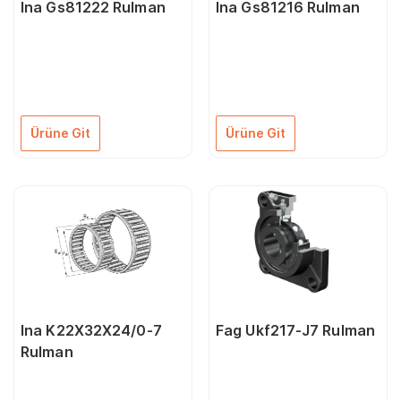
Ina Gs81222 Rulman
Ina Gs81216 Rulman
Ürüne Git
Ürüne Git
Ina K22X32X24/0-7
Fag Ukf217-J7 Rulman
Rulman