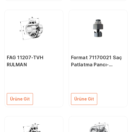
FAG 11207-TVH
Format 71170021 Saç
RULMAN
Patlatma Pancı-
Rulmanlı 20,4 mm
Ürüne Git
Ürüne Git