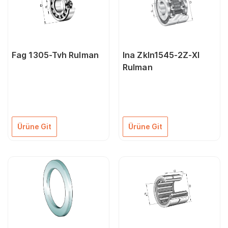
Fag 1305-Tvh Rulman
Ina Zkln1545-2Z-Xl
Rulman
Ürüne Git
Ürüne Git