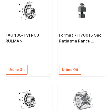
FAG 108-TVH-C3
Format 71170015 Saç
RULMAN
Patlatma Pancı-
Rulmanlı 15,2 mm
Ürüne Git
Ürüne Git