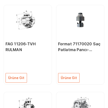
FAG 11206-TVH
Format 71170020 Saç
RULMAN
Patlatma Pancı-
Rulmanlı 20,0 mm
Ürüne Git
Ürüne Git