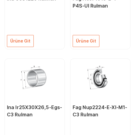
P4S-Ul Rulman
Ürüne Git
Ürüne Git
Ina Ir25X30X26,5-Egs-
Fag Nup2224-E-Xl-M1-
C3 Rulman
C3 Rulman