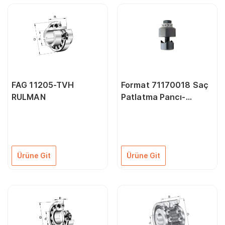
FAG 11205-TVH
Format 71170018 Saç
RULMAN
Patlatma Pancı-
Rulmanlı 18,6 mm
Ürüne Git
Ürüne Git