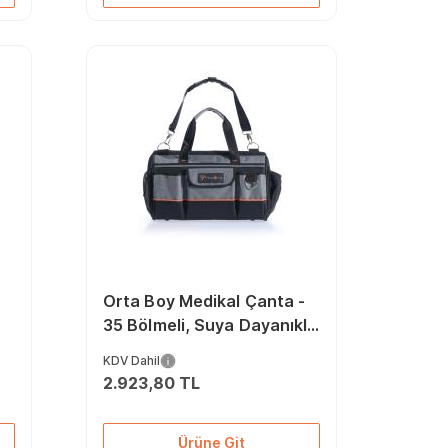
Orta Boy Medikal Çanta -
35 Bölmeli, Suya Dayanıklı,
cu
Taşınabilir Tıbbi Ekipman
KDV Dahil
Çantası
2.923,80 TL
Ürüne Git