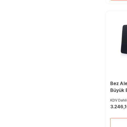
Bez Al
Büyük 
Için Pr
KDV Dahil
Geçirm
3.246,