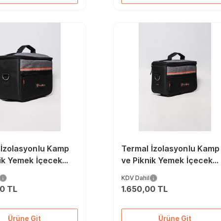
 İzolasyonlu Kamp
Termal İzolasyonlu Kamp
ik Yemek İçecek
ve Piknik Yemek İçecek
 Çantası, Soğutucu
Taşıma Çantası, Soğutu
KDV Dahil
Çanta 15 Litre
Buzluk Çanta 8 Litre
00 TL
1.650,00 TL
Ürüne Git
Ürüne Git