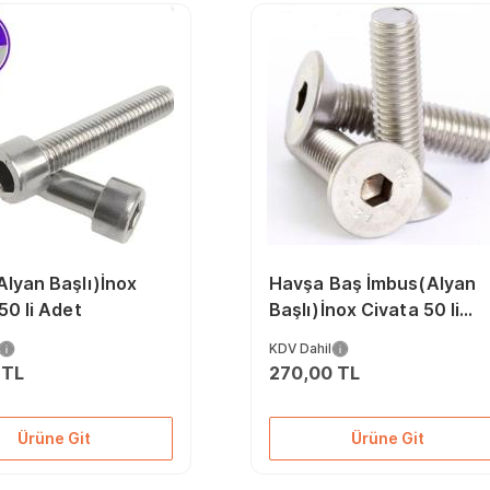
lyan Başlı)İnox
Havşa Baş İmbus(Alyan
50 li Adet
Başlı)İnox Civata 50 li
Adet
KDV Dahil
 TL
270,00 TL
Ürüne Git
Ürüne Git