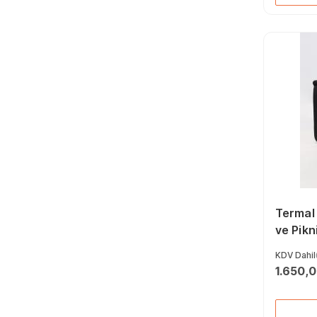
Termal
ve Pikn
Taşıma
KDV Dahil
Buzluk 
1.650,