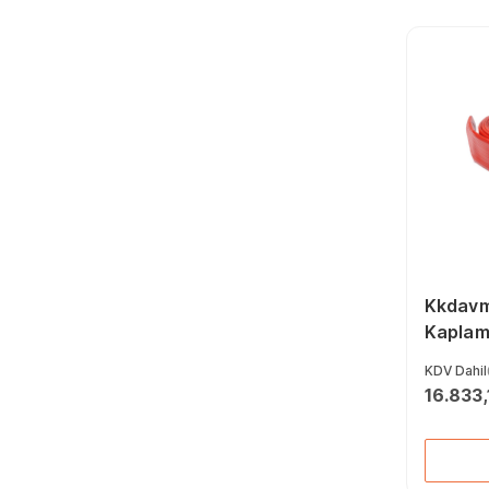
Yan Keskiler (165)
Balta (39)
İki Ağız Anahtarlar
(211)
Perçin Penseleri (14)
Manyetik Tutucular
(22)
Demir Kesme
Makasları (29)
Yıldız Uçlu
Tornavidalar (57)
Kontrol Kalemleri (30)
Boru Kesiciler (61)
Torx Allen Anahtarlar
(39)
Kkdavm 
Alet Setleri (46)
Kaplama
Kaportacı Makasları
Yangın
(28)
KDV Dahil
Elektrikçi Penseler
Sertifik
16.833,
(26)
Lokma Bits Uçlar (38)
Çakma Anahtarlar (42)
Yassı Keski (26)
Keskiler (138)