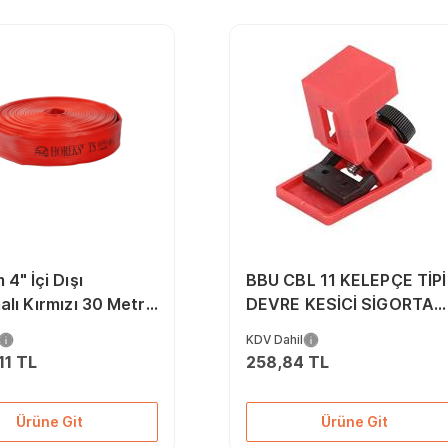
4" İçi Dışı
BBU CBL 11 KELEPÇE TİPİ
lı Kırmızı 30 Metre
DEVRE KESİCİ SİGORTA
 Hortumu Ts 9222
GÜVENLİK KİLİDİ 18mm
KDV Dahil
alı
11 TL
258,84 TL
Ürüne Git
Ürüne Git