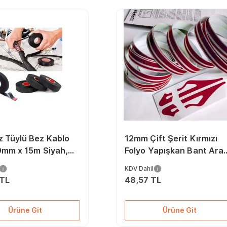
 Tüylü Bez Kablo
12mm Çift Şerit Kırmızı
9mm x 15m Siyah,
Folyo Yapışkan Bant Ara
ciktirici
Gövde Şerit Kaplama
KDV Dahil
 TL
48,57 TL
Ürüne Git
Ürüne Git