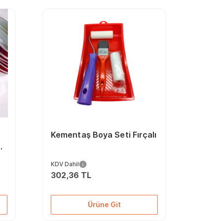
Kementaş Boya Seti Fırçalı
ba
KDV Dahil
302,36 TL
Ürüne Git