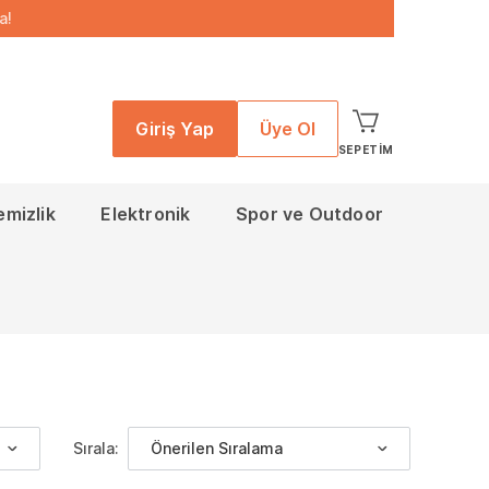
a!
Giriş Yap
Üye Ol
SEPETIM
emizlik
Elektronik
Spor ve Outdoor
Sırala:
Önerilen Sıralama