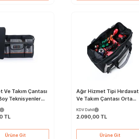
et Ve Takım Çantası
Ağır Hizmet Tipi Hırdavat
Boy Teknisyenler
Ve Takım Çantası Orta
atik Taşıma Su
Boy)
KDV Dahil
ez
10 TL
2.090,00 TL
Ürüne Git
Ürüne Git