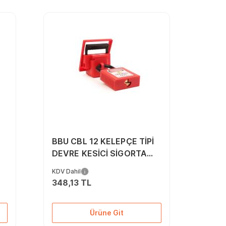
BBU CBL 12 KELEPÇE TİPİ
DEVRE KESİCİ SİGORTA
GÜVENLİK KİLİDİ 42mm
KDV Dahil
348,13 TL
Ürüne Git