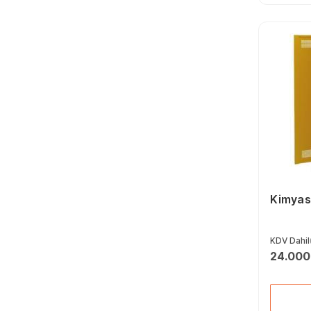
İşkenceler (80)
Pozidriv Bits Uçlar (19)
Mekanik El Aletleri
Aksesuarları (139)
Düz Bits Uçlar (32)
Boru Kesme Makası
(42)
Torx Bits Uçları (35)
Allen Anahtarlar (231)
Elektrikçi Tornavidalar
(53)
Seramik Kesme
Makineleri (16)
Fort Penseler (49)
Papağan Penseler (17)
Kimyas
KDV Dahil
24.000