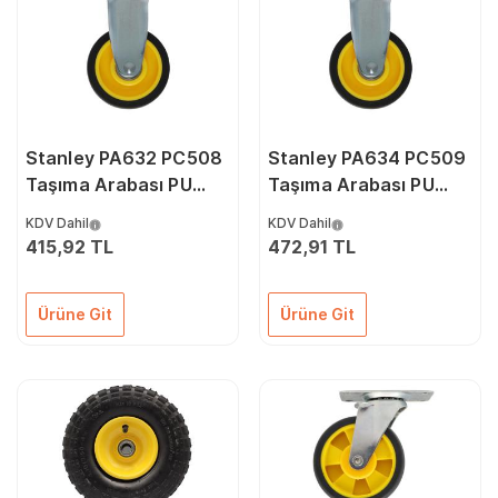
Stanley PA632 PC508
Stanley PA634 PC509
Taşıma Arabası PU
Taşıma Arabası PU
Sabit Yedek Teker
Sabit Yedek Teker
KDV Dahil
KDV Dahil
415,92 TL
472,91 TL
Ürüne Git
Ürüne Git