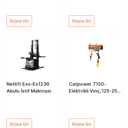
Ürüne Git
Ürüne Git
Netlift Exo-Es1236
Catpower 7150-
Akulu İstif Makinası
Elektrikli Vinç,125-250
Kg 540 Watt
Ürüne Git
Ürüne Git