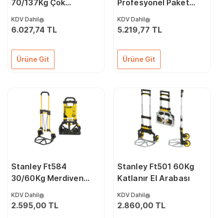
70/137Kg Çok
Profesyonel Paket
Fonksiyonlu Katlanır El
Taşıma Arabası
KDV Dahil
KDV Dahil
Arabası
6.027,74 TL
5.219,77 TL
Ürüne Git
Ürüne Git
Stanley Ft584
Stanley Ft501 60Kg
30/60Kg Merdiven
Katlanır El Arabası
Çıkabilen Katlanır El
KDV Dahil
KDV Dahil
Arabası
2.595,00 TL
2.860,00 TL