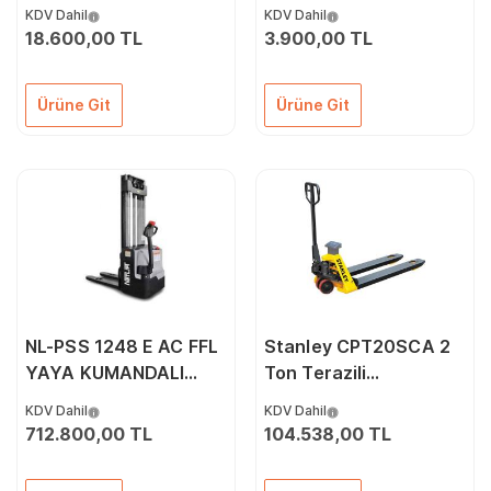
Wagon Araba
KDV Dahil
KDV Dahil
18.600,00 TL
3.900,00 TL
Ürüne Git
Ürüne Git
NL-PSS 1248 E AC FFL
Stanley CPT20SCA 2
YAYA KUMANDALI
Ton Terazili
İSTİF MAK.
Profesyonel
KDV Dahil
KDV Dahil
Transpalet
712.800,00 TL
104.538,00 TL