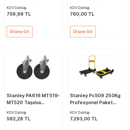
Arabaları İçin PU
Arabaları İçin PU
KDV Dahil
KDV Dahil
Hareketli Yedek Teker
Yedek Sabit Teker
759,99 TL
760,00 TL
Ürüne Git
Ürüne Git
Stanley PA616 MT519-
Stanley Pc509 250Kg
MT520 Taşıma
Profesyonel Paket
Arabası İçin Küçük PU
Taşıma Arabası
KDV Dahil
KDV Dahil
Hareketli Yedek Teker
582,28 TL
7.293,00 TL
(1 Çift)