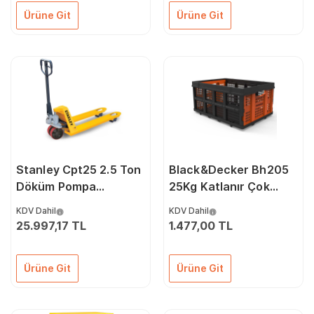
Ürüne Git
Ürüne Git
Stanley Cpt25 2.5 Ton
Black&Decker Bh205
Döküm Pompa
25Kg Katlanır Çok
Profesyonel
Amaçlı Taşıma Sepeti
KDV Dahil
KDV Dahil
Transpalet
25.997,17 TL
1.477,00 TL
Ürüne Git
Ürüne Git