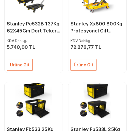
Stanley Pc532B 137Kg
Stanley Xx800 800Kg
62X45Cm Dört Tekerli
Profesyonel Çift
Çekme Kollu Yük Ve
Makaslı Platform
KDV Dahil
KDV Dahil
Paket Taşıma Arabası
5.740,00 TL
72.276,77 TL
+ Ft505 Çok Amaçlı
Taşıma Sepeti
Ürüne Git
Ürüne Git
Stanley Fb533 25Kg
Stanley Fb533L 25Kg