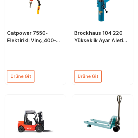
Catpower 7550-
Brockhaus 104 220
Elektirikli Vinç,400-
Yükseklik Ayar Aleti
800Kg 1300
Çene Genişliği 120 mm
İçin
Ürüne Git
Ürüne Git