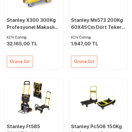
Stanley X300 300Kg
Stanley Ms573 200Kg
Profesyonel Makaslı
60X45Cm Dört Tekerli
Platform
Yük Ve Paket Taşıma
KDV Dahil
KDV Dahil
Arabası
32.165,00 TL
1.947,00 TL
Ürüne Git
Ürüne Git
Stanley Ft585
Stanley Pc508 150Kg