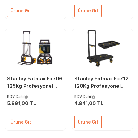
Ürüne Git
Ürüne Git
Stanley Fatmax Fx706
Stanley Fatmax Fx712
125Kg Profesyonel
120Kg Profesyonel
Katlanır El Arabası
Katlanabilir Paket
KDV Dahil
KDV Dahil
Taşıma Arabası
5.991,00 TL
4.841,00 TL
Ürüne Git
Ürüne Git