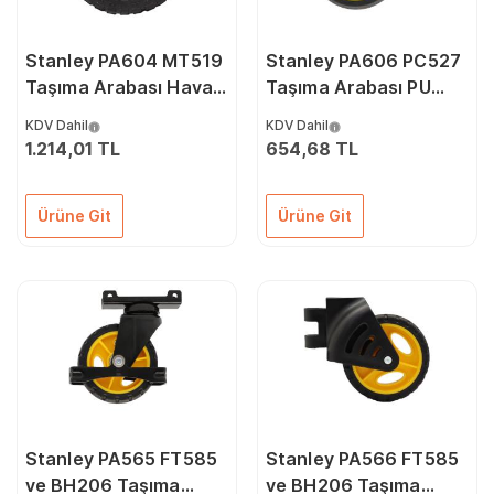
Stanley PA604 MT519
Stanley PA606 PC527
Taşıma Arabası Havalı
Taşıma Arabası PU
Büyük Lastik Yedek
Hareketli Yedek Teker
KDV Dahil
KDV Dahil
Teker
1.214,01 TL
654,68 TL
Ürüne Git
Ürüne Git
Stanley PA565 FT585
Stanley PA566 FT585
ve BH206 Taşıma
ve BH206 Taşıma