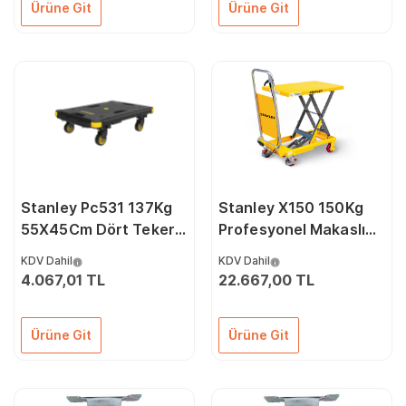
Ürüne Git
Ürüne Git
Stanley Pc531 137Kg
Stanley X150 150Kg
55X45Cm Dört Tekerli
Profesyonel Makaslı
Yük Ve Paket Taşıma
Platform
KDV Dahil
KDV Dahil
Arabası
4.067,01 TL
22.667,00 TL
Ürüne Git
Ürüne Git