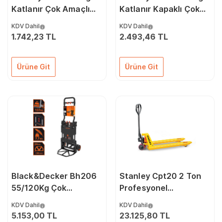
Katlanır Çok Amaçlı
Katlanır Kapaklı Çok
Taşıma Sepeti
Amaçlı Taşıma Sepeti
KDV Dahil
KDV Dahil
1.742,23 TL
2.493,46 TL
Ürüne Git
Ürüne Git
Black&Decker Bh206
Stanley Cpt20 2 Ton
55/120Kg Çok
Profesyonel
Fonksiyonlu Katlanır El
Transpalet
KDV Dahil
KDV Dahil
Arabası
5.153,00 TL
23.125,80 TL