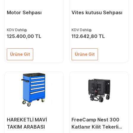
Motor Sehpası
Vites kutusu Sehpası
KDV Dahil
KDV Dahil
125.400,00 TL
112.642,80 TL
Ürüne Git
Ürüne Git
HAREKETLİ MAVİ
FreeCamp Nest 300
TAKIM ARABASI
Katlanır Kilit Tekerli