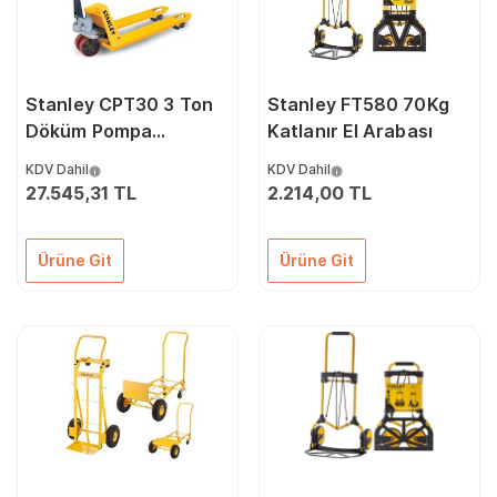
Stanley CPT30 3 Ton
Stanley FT580 70Kg
Döküm Pompa
Katlanır El Arabası
Profesyonel
KDV Dahil
KDV Dahil
Transpalet
27.545,31 TL
2.214,00 TL
Ürüne Git
Ürüne Git