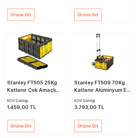
Ürüne Git
Ürüne Git
Stanley FT505 25Kg
Stanley FT509 70Kg
Katlanır Çok Amaçlı
Katlanır Alüminyum El
Taşıma Sepeti
Arabası + FT505 25Kg
KDV Dahil
KDV Dahil
Katlanır Çok Amaçlı
1.459,00 TL
3.793,00 TL
Taşıma Sepeti
Ürüne Git
Ürüne Git