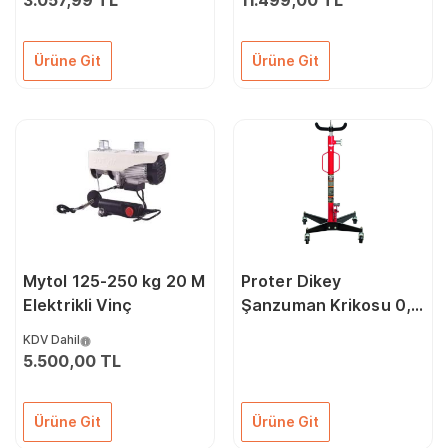
3.057,99 TL
11.499,00 TL
Ürüne Git
Ürüne Git
Mytol 125-250 kg 20 M
Proter Dikey
Elektrikli Vinç
Şanzuman Krikosu 0,5
Ton
KDV Dahil
5.500,00 TL
Ürüne Git
Ürüne Git