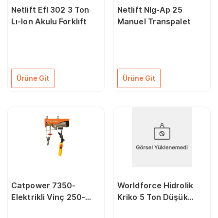
Netlift Efl 302 3 Ton
Netlift Nlg-Ap 25
Lı-Ion Akulu Forklıft
Manuel Transpalet
Ürüne Git
Ürüne Git
Catpower 7350-
Worldforce Hidrolik
Elektrikli Vinç 250-
Kriko 5 Ton Düşük
500 Kg,1020Watt
Profil Çift Piston