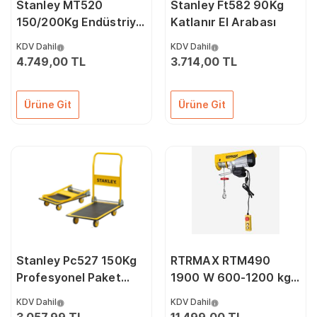
Stanley MT520
Stanley Ft582 90Kg
150/200Kg Endüstriyel
Katlanır El Arabası
Çok Fonksiyonlu El
KDV Dahil
KDV Dahil
Arabası
4.749,00 TL
3.714,00 TL
Ürüne Git
Ürüne Git
Stanley Pc527 150Kg
RTRMAX RTM490
Profesyonel Paket
1900 W 600-1200 kg
Taşıma Arabası
Elektrikli Vinç
KDV Dahil
KDV Dahil
Caraskal