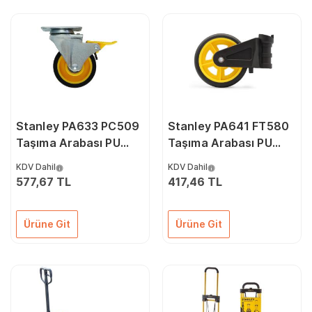
Stanley PA633 PC509
Stanley PA641 FT580
Taşıma Arabası PU
Taşıma Arabası PU
Hareketli Yedek Teker
Yedek Teker
KDV Dahil
KDV Dahil
577,67 TL
417,46 TL
Ürüne Git
Ürüne Git