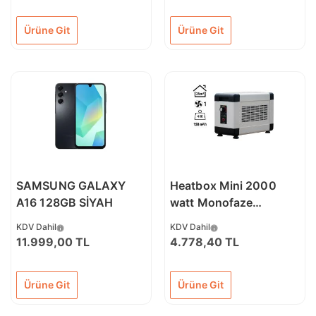
Ürüne Git
Ürüne Git
SAMSUNG GALAXY
Heatbox Mini 2000
A16 128GB SİYAH
watt Monofaze
Elektrikli Fanlı Isıtıcı
KDV Dahil
KDV Dahil
Krem
11.999,00 TL
4.778,40 TL
Ürüne Git
Ürüne Git