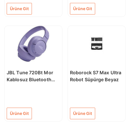
Ürüne Git
Ürüne Git
JBL Tune 720Bt Mor
Roborock S7 Max Ultra
Kablosuz Bluetooth
Robot Süpürge Beyaz
Kulak Üstü Kulaklık
Ürüne Git
Ürüne Git