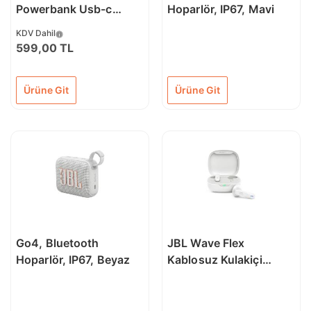
Powerbank Usb-c
Hoparlör, IP67, Mavi
Taşınabilir Hızlı Şarj
KDV Dahil
Cihazı 10000 Mah
599,00 TL
Type-c Den Şarj
Edilebilir
Ürüne Git
Ürüne Git
Go4, Bluetooth
JBL Wave Flex
Hoparlör, IP67, Beyaz
Kablosuz Kulakiçi
Kulaklık Beyaz