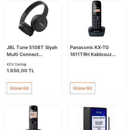
JBL Tune 510BT Siyah
Panasonic KX-TG
Multi Connect
1611TRH Kablosuz
Kablosuz Kulaklık
Dect Telefon Siyah
KDV Dahil
1.650,00 TL
Ürüne Git
Ürüne Git