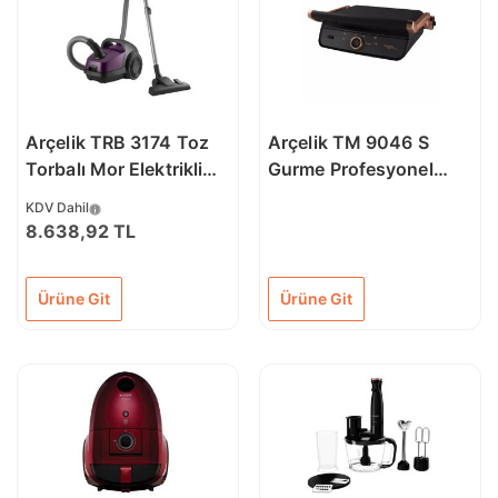
Arçelik TRB 3174 Toz
Arçelik TM 9046 S
Torbalı Mor Elektrikli
Gurme Profesyonel
Süpürge
Siyah Tost Makinesi
KDV Dahil
8.638,92 TL
Ürüne Git
Ürüne Git