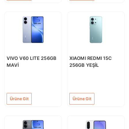
VIVO V60 LITE 256GB
XIAOMI REDMI 15C
MAVİ
256GB YEŞİL
Ürüne Git
Ürüne Git