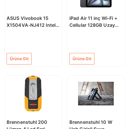
ASUS Vivobook 15
iPad Air 11 inç Wi-Fi +
X1504VA-NJ412 Intel
Cellular 128GB Uzay
Core i7-1355U 8GB
Grisi MUXD3TU/A
512GB SSD 15.6" FHD
Freedos Laptop
Ürüne Git
Ürüne Git
Brennenstuhl 200
Brennenstuhl 10 W