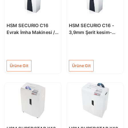
HSM SECURIO C16
HSM SECURIO C16 -
Evrak İmha Makinesi /
3,9mm Şerit kesim-
Kağıt Kırpma Makinesi
Evrak İmha Makinesi /
- Çapraz kesim
Kağıt Kırpma Makinesi
4x25mm- 25lt
- 25lt
Ürüne Git
Ürüne Git