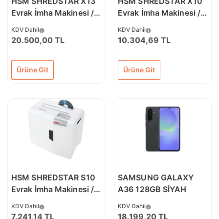
HSM SHREDSTAR X13
HSM SHREDSTAR X10
Evrak İmha Makinesi /
Evrak İmha Makinesi /
Kağıt Kırpma Makinesi
Kağıt Kırpma Makinesi
KDV Dahil
KDV Dahil
- CD İmha Makinesi -
- CD İmha Makinesi -
20.500,00 TL
10.304,69 TL
Çapraz/konfeti kesim
Çapraz / konfeti kesim-
4x37 mm - 23lt
4,5x30 mm - 20lt
Ürüne Git
Ürüne Git
HSM SHREDSTAR S10
SAMSUNG GALAXY
Evrak İmha Makinesi /
A36 128GB SİYAH
Kağıt Kırpma Makinesi
KDV Dahil
KDV Dahil
- CD İmha Makinesi -
7.241,14 TL
18.199,20 TL