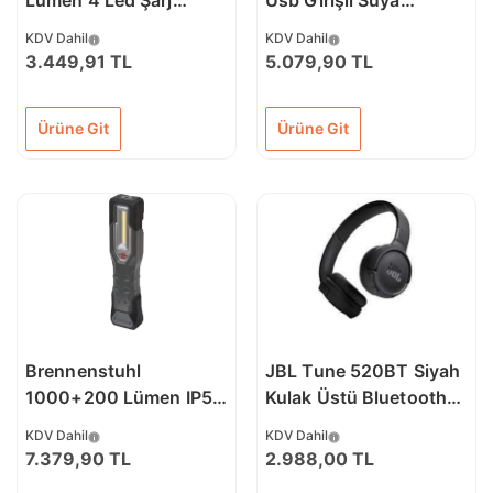
Lümen 4 Led Şarj
Usb Girişli Suya
Edilebilir HL DA 40 MH
Dayanıklı 1000 Lm Led
KDV Dahil
KDV Dahil
Led Fener
Lamba
3.449,91 TL
5.079,90 TL
Ürüne Git
Ürüne Git
Brennenstuhl
JBL Tune 520BT Siyah
1000+200 Lümen IP54
Kulak Üstü Bluetooth
Lisanslı Şarj Edilebilir
Kulaklık
KDV Dahil
KDV Dahil
Led Fener
7.379,90 TL
2.988,00 TL