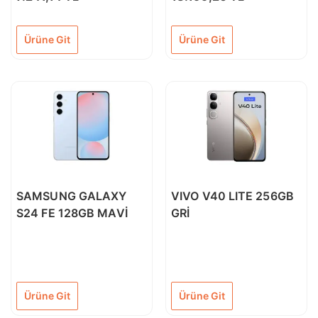
Düz/şerit kesim 6 mm -
18lt
Ürüne Git
Ürüne Git
SAMSUNG GALAXY
VIVO V40 LITE 256GB
S24 FE 128GB MAVİ
GRİ
Ürüne Git
Ürüne Git