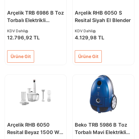
Arçelik TRB 6986 B Toz
Arçelik RHB 6050 S
Torbalı Elektrikli
Resital Siyah El Blender
Süpürge
KDV Dahil
KDV Dahil
12.796,92 TL
4.129,98 TL
Ürüne Git
Ürüne Git
Arçelik RHB 6050
Beko TRB 5986 B Toz
Resital Beyaz 1500 W
Torbalı Mavi Elektrikli