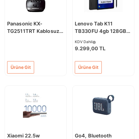
Panasonic KX-
Lenovo Tab K11
TG2511TRT Kablosuz
TB330FU 4gb 128GB
Dect Telefon Siyah
Depolama 11'' Wuxga
KDV Dahil
(1920X1200) IPS IP52
9.299,00 TL
Android Tablet -
ZADC0100TR +
Ürüne Git
Ürüne Git
Lenovo Kalem
Xiaomi 22.5w
Go4, Bluetooth