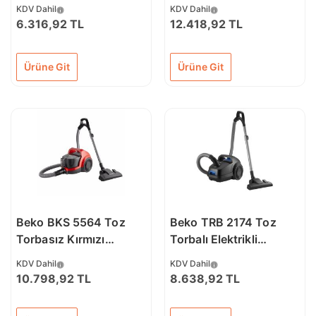
Blender Set
Süpürge
KDV Dahil
KDV Dahil
6.316,92 TL
12.418,92 TL
Ürüne Git
Ürüne Git
Beko BKS 5564 Toz
Beko TRB 2174 Toz
Torbasız Kırmızı
Torbalı Elektrikli
Elektrikli Süpürge
Süpürge
KDV Dahil
KDV Dahil
10.798,92 TL
8.638,92 TL