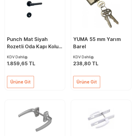
Punch Mat Siyah
YUMA 55 mm Yarım
Rozetli Oda Kapı Kolu 1
Barel
Takım
KDV Dahil
KDV Dahil
1.859,65 TL
238,80 TL
Ürüne Git
Ürüne Git