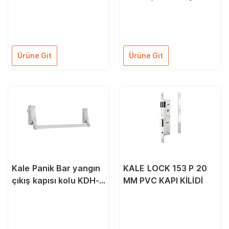
Kapı Menteşesi
Ürüne Git
Ürüne Git
Kale Panik Bar yangın
KALE LOCK 153 P 20
çıkış kapısı kolu KDH-
MM PVC KAPI KİLİDİ
040/30-280B Barelsiz