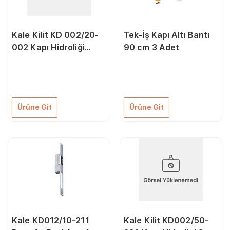
Kale Kilit KD 002/20-
Tek-İş Kapı Altı Bantı
002 Kapı Hidroliği
90 cm 3 Adet
Hydro-Link No:3 40 -
65 Kg
Ürüne Git
Ürüne Git
Kale KD012/10-211
Kale Kilit KD002/50-