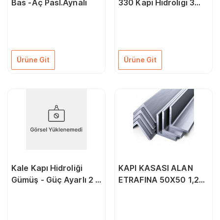
Bas -Aç Pasl.Aynalı
330 Kapı Hidroligi 3
Numara Gümüş
Ürüne Git
Ürüne Git
Kale Kapı Hidroliği
KAPI KASASI ALAN
Gümüş - Güç Ayarlı 2 -
ETRAFINA 50X50 1,2
5 Numara 25 - 120 Kg
ALÜMİNYUM
KÖŞEBENT ( 6 METRE)