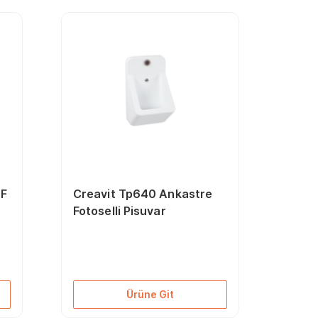
1F
Creavit Tp640 Ankastre
Fotoselli Pisuvar
Ürüne Git