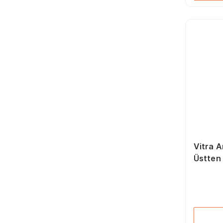
Vitra A
Üstten 
6202L