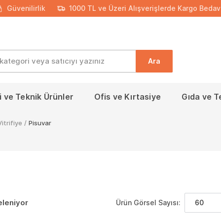
Güvenilirlik
1000 TL ve Üzeri Alışverişlerde Kargo Bedav
Ara
 ve Teknik Ürünler
Ofis ve Kırtasiye
Gıda ve T
Vitrifiye
/
Pisuvar
eleniyor
Ürün Görsel Sayısı:
60