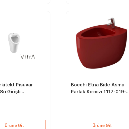
rkitekt Pisuvar
Bocchi Etna Bide Asma
Su Girişli
Parlak Kırmızı 1117-019-
003-0198
0120
Ürüne Git
Ürüne Git