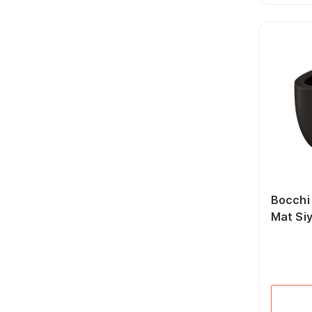
İşkenceler (80)
Pozidriv Bits Uçlar (19)
Mekanik El Aletleri
Aksesuarları (139)
Düz Bits Uçlar (32)
Boru Kesme Makası
(42)
Torx Bits Uçları (35)
Allen Anahtarlar (231)
Elektrikçi Tornavidalar
(53)
Seramik Kesme
Makineleri (16)
Fort Penseler (49)
Papağan Penseler (17)
Bocchi
Mat Si