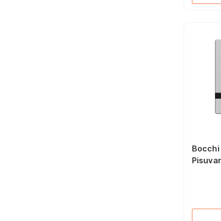
Bocchi 
Pisuva
Mat Kr