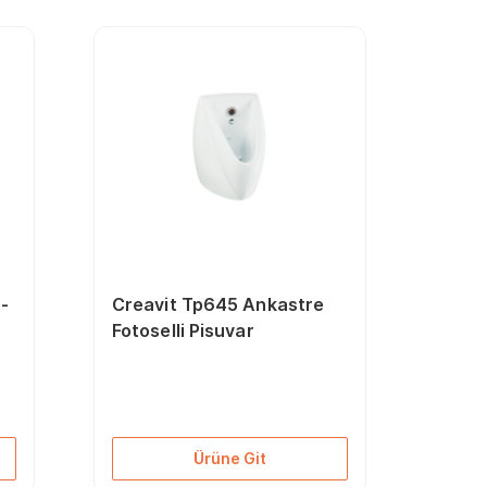
1-
Creavit Tp645 Ankastre
Fotoselli Pisuvar
Ürüne Git