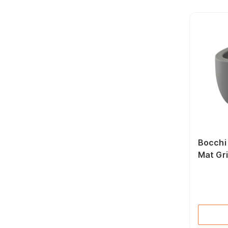
Yan Keskiler (165)
Balta (39)
İki Ağız Anahtarlar
(211)
Perçin Penseleri (14)
Manyetik Tutucular
(22)
Demir Kesme
Makasları (29)
Yıldız Uçlu
Tornavidalar (57)
Kontrol Kalemleri (30)
Boru Kesiciler (61)
Torx Allen Anahtarlar
(39)
Bocchi
Alet Setleri (46)
Mat Gr
Kaportacı Makasları
(28)
Elektrikçi Penseler
(26)
Lokma Bits Uçlar (38)
Çakma Anahtarlar (42)
Yassı Keski (26)
Keskiler (138)