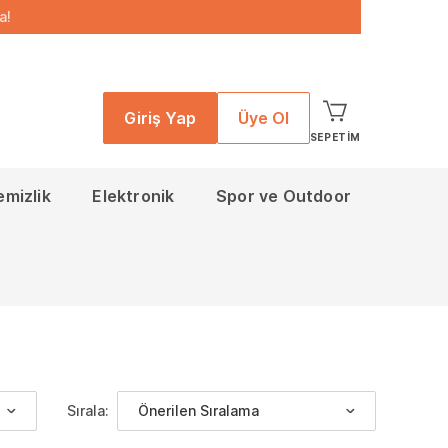
a!
Giriş Yap
Üye Ol
SEPETIM
emizlik
Elektronik
Spor ve Outdoor
Sırala:
Önerilen Sıralama