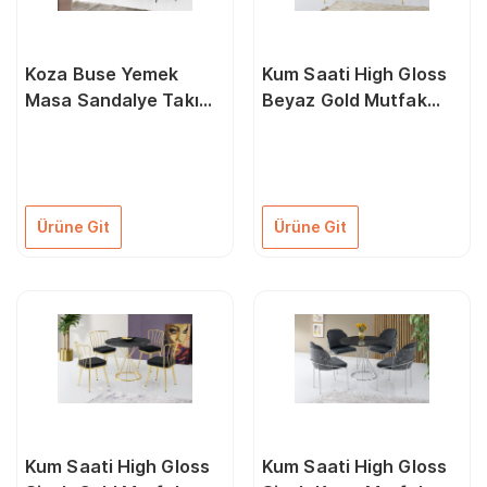
Koza Buse Yemek
Kum Saati High Gloss
Masa Sandalye Takımı
Beyaz Gold Mutfak
80X140
Masa 4 Sandalye Seti
90Cm
Ürüne Git
Ürüne Git
Kum Saati High Gloss
Kum Saati High Gloss