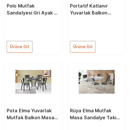
Polo Mutfak
Portatif Katlanır
Sandalyesi Gri Ayak 2
Yuvarlak Balkon
Li Set
Mutfak Masa 3
Sandalye Takım 80Cm
Ürüne Git
Ürüne Git
Pota Elma Yuvarlak
Rüya Elma Mutfak
Mutfak Balkon Masa
Masa Sandalye Takımı
Sandalye Takımı
60X100