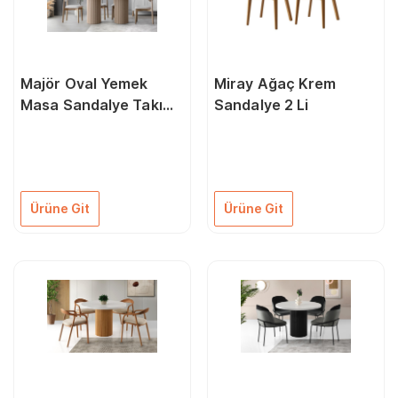
Majör Oval Yemek
Miray Ağaç Krem
Masa Sandalye Takımı
Sandalye 2 Li
90X170 Cm
Ürüne Git
Ürüne Git