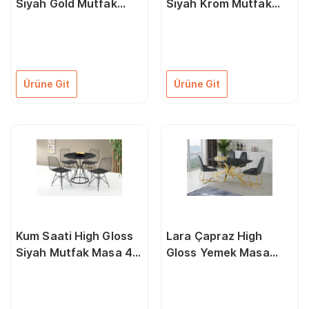
Siyah Gold Mutfak
Siyah Krom Mutfak
Masa 4 Sandalye Seti
Masa 4 Sandalye Seti
90Cm
90Cm
Ürüne Git
Ürüne Git
Kum Saati High Gloss
Lara Çapraz High
Siyah Mutfak Masa 4
Gloss Yemek Masa
Sandalye Seti 90Cm
Sandalye Takımı
90X160Cm