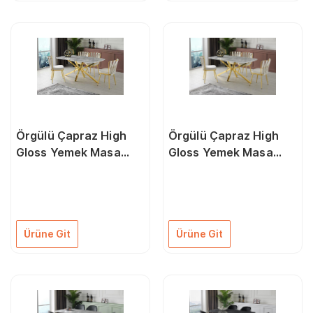
Örgülü Çapraz High
Örgülü Çapraz High
Gloss Yemek Masa
Gloss Yemek Masa
Sandalye Takımı 90 X
Sandalye Takımı
180 Cm
90X160Cm
Ürüne Git
Ürüne Git