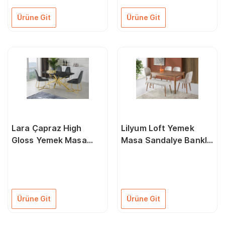
Ürüne Git
Ürüne Git
Lara Çapraz High
Lilyum Loft Yemek
Gloss Yemek Masa
Masa Sandalye Banklı
Sandalye Takımı
Takım
90X180Cm
Ürüne Git
Ürüne Git