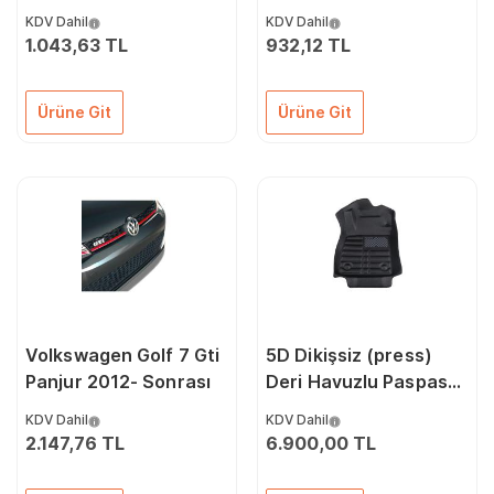
Otomatik Pedal Seti
KDV Dahil
KDV Dahil
Krom
1.043,63 TL
932,12 TL
Ürüne Git
Ürüne Git
Volkswagen Golf 7 Gti
5D Dikişsiz (press)
Panjur 2012- Sonrası
Deri Havuzlu Paspas
Siyah Ford Puma
KDV Dahil
KDV Dahil
2020-2025 ile uyumlu
2.147,76 TL
6.900,00 TL