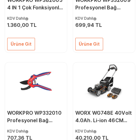
WORKPRO WP382005
WORKPRO WP332009
4 IN 1 Çok Fonksiyonlu
Profesyonel Bağ
Bağ Bahçe Dal
Bahçe Dal Budama
KDV Dahil
KDV Dahil
Budama Makası
Makası
1.360,00 TL
699,94 TL
Ürüne Git
Ürüne Git
WORKPRO WP332010
WORX WG748E 40Volt
Profesyonel Bağ
4.0Ah. Li-ion 46CM
Bahçe Dal Budama
Profesyonel Kömürsüz
KDV Dahil
KDV Dahil
Makası
Şarjlı Çim Biçme
707,36 TL
40.210,00 TL