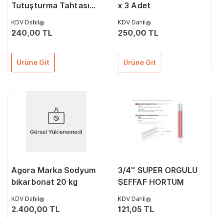
Tutuşturma Tahtası
x 3 Adet
18'li x 2 Paket
KDV Dahil
KDV Dahil
240,00 TL
250,00 TL
Ürüne Git
Ürüne Git
Agora Marka Sodyum
3/4'' SUPER ORGULU
bikarbonat 20 kg
ŞEFFAF HORTUM
KDV Dahil
KDV Dahil
2.400,00 TL
121,05 TL