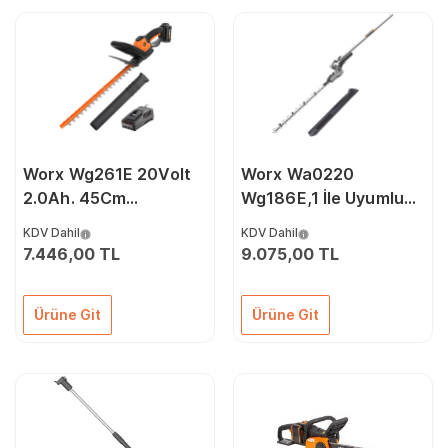
Worx Wg261E 20Volt
Worx Wa0220
2.0Ah. 45Cm
Wg186E,1 İle Uyumlu
Profesyonel Çit
43 cm Teleskobik
KDV Dahil
KDV Dahil
Budama
Uzatmalı Açı Ayarlı Çit
7.446,00 TL
9.075,00 TL
Budama Başlığı
Ürüne Git
Ürüne Git