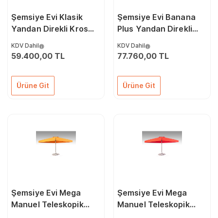
Şemsiye Evi Klasik
Şemsiye Evi Banana
Yandan Direkli Kros
Plus Yandan Direkli
Ayaklı Şemsiye 300 x
Şemsiye 3x3
KDV Dahil
KDV Dahil
300/8
59.400,00 TL
77.760,00 TL
Ürüne Git
Ürüne Git
Şemsiye Evi Mega
Şemsiye Evi Mega
Manuel Teleskopik
Manuel Teleskopik
300 x 300/8
Şemsiye 500 x 500/8