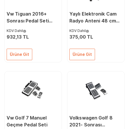
Vw Tiguan 2016+
Yaylı Elektronik Cam
Sonrası Pedal Seti
Radyo Anteni 48 cm
Otomatik Krom
Siyah
KDV Dahil
KDV Dahil
Geçmeli
932,13 TL
375,00 TL
Ürüne Git
Ürüne Git
Vw Golf 7 Manuel
Volkswagen Golf 8
Geçme Pedal Seti
2021- Sonrası