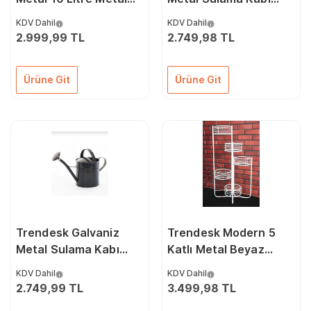
Çiçek Sulama Kabı
Ferforje Sulama Ibriği
KDV Dahil
KDV Dahil
Siyah Sulama Aparatı
Dekoratif Sulama Kabı
2.999,99 TL
2.749,98 TL
Koyu Yeşil 10 Lt
Ürüne Git
Ürüne Git
Trendesk Galvaniz
Trendesk Modern 5
Metal Sulama Kabı
Katlı Metal Beyaz
Ferforje Sulama Ibriği
Çiçeklik Saksılık Saksı
KDV Dahil
KDV Dahil
Dekoratif Sulama Kabı
Standı
2.749,99 TL
3.499,98 TL
Siyah 10 Lt