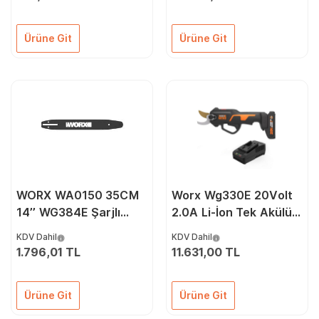
Ürüne Git
Ürüne Git
WORX WA0150 35CM
Worx Wg330E 20Volt
14’’ WG384E Şarjlı
2.0A Li-İon Tek Akülü
Zincirli Testere İçin
Profesyonel Kömürsüz
KDV Dahil
KDV Dahil
Yedek Pala
Dal Budama Makası
1.796,01 TL
11.631,00 TL
Ürüne Git
Ürüne Git