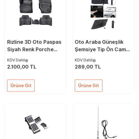
Rizline 3D Oto Paspas
Oto Araba Güneşlik
Siyah Renk Porche
Şemsiye Tip Ön Cam
Cayenne 2011 - 2017
Güneş Önleyici
KDV Dahil
KDV Dahil
ile uyumlu
Katlanabilir 140cm X
2.100,00 TL
289,00 TL
75cm
Ürüne Git
Ürüne Git