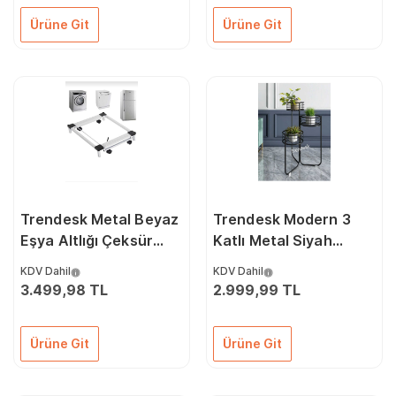
Ürüne Git
Ürüne Git
Trendesk Metal Beyaz
Trendesk Modern 3
Eşya Altlığı Çeksür
Katlı Metal Siyah
Makine Altlığı
Çiçeklik Saksı Standı
KDV Dahil
KDV Dahil
Tekerlekli 60 x 51
Saksılık
3.499,98 TL
2.999,99 TL
Ürüne Git
Ürüne Git