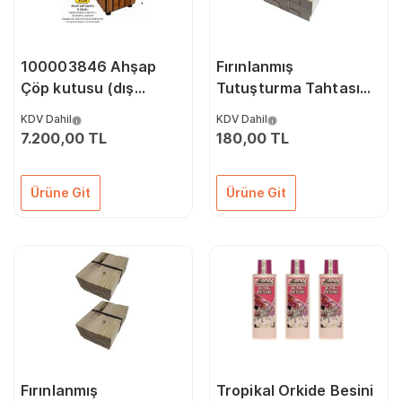
100003846 Ahşap
Fırınlanmış
Çöp kutusu (dış
Tutuşturma Tahtası
mekan)
18'li
KDV Dahil
KDV Dahil
7.200,00 TL
180,00 TL
Ürüne Git
Ürüne Git
Fırınlanmış
Tropikal Orkide Besini