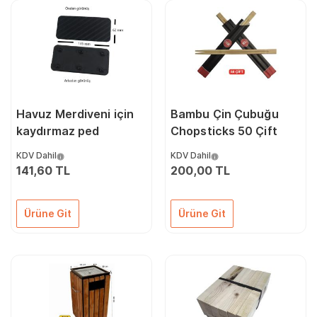
Havuz Merdiveni için
Bambu Çin Çubuğu
kaydırmaz ped
Chopsticks 50 Çift
KDV Dahil
KDV Dahil
141,60 TL
200,00 TL
Ürüne Git
Ürüne Git