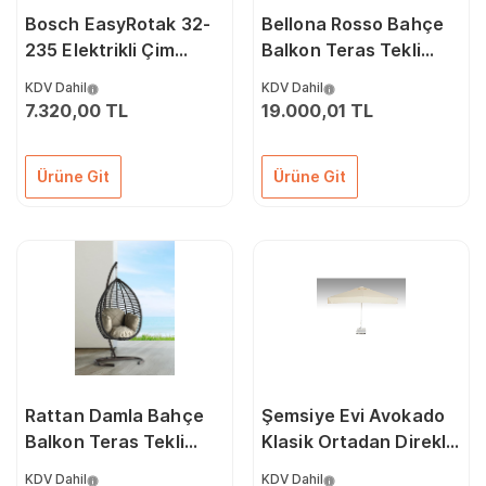
Bosch EasyRotak 32-
Bellona Rosso Bahçe
235 Elektrikli Çim
Balkon Teras Tekli
Biçme Makinesi (32
Salıncak
KDV Dahil
KDV Dahil
cm Kesme Genişliği) -
7.320,00 TL
19.000,01 TL
Ürüne Git
Ürüne Git
Rattan Damla Bahçe
Şemsiye Evi Avokado
Balkon Teras Tekli
Klasik Ortadan Direkli
Salıncak
Şemsiye 250 x 250/8
KDV Dahil
KDV Dahil