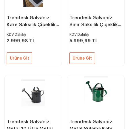
Trendesk Galvaniz
Trendesk Galvaniz
Kare Saksılık Çiçeklik
Sınır Saksılık Çiçeklik
Çiçek Standı Texture
Çiçek Standı Texture
KDV Dahil
KDV Dahil
Mat Siyah 40*40*40
Mat Siyah 25*60*50
2.999,98 TL
5.999,99 TL
Cm
Ürüne Git
Ürüne Git
Trendesk Galvaniz
Trendesk Galvaniz
Metal 10 Litre Metal
Metal Sulama Kabı