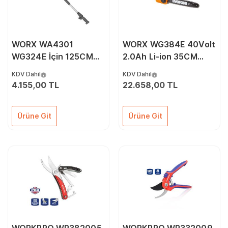
WORX WA4301
WORX WG384E 40Volt
WG324E İçin 125CM
2.0Ah Li-ion 35CM
Alüminyum Uzatma
Profesyonel Şarjlı
KDV Dahil
KDV Dahil
Aparatı
Kömürsüz Zincirli
4.155,00 TL
22.658,00 TL
Testere
Ürüne Git
Ürüne Git