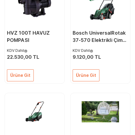
HVZ 100T HAVUZ
Bosch UniversalRotak
POMPASI
37-570 Elektrikli Çim
Biçme Makinesi (1400
KDV Dahil
KDV Dahil
Watt - 37 cm Kesme
22.530,00 TL
9.120,00 TL
Genişliği)
Ürüne Git
Ürüne Git