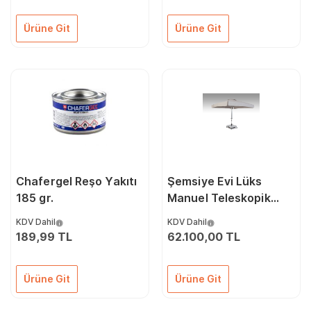
Ürüne Git
Ürüne Git
Chafergel Reşo Yakıtı
Şemsiye Evi Lüks
185 gr.
Manuel Teleskopik
Model Şemsiye 300 x
KDV Dahil
KDV Dahil
300/8
189,99 TL
62.100,00 TL
Ürüne Git
Ürüne Git