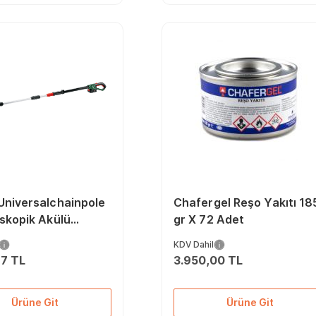
Universalchainpole
Chafergel Reşo Yakıtı 18
skopik Akülü
gr X 72 Adet
i Dal Budama
KDV Dahil
97 TL
3.950,00 TL
Ürüne Git
Ürüne Git