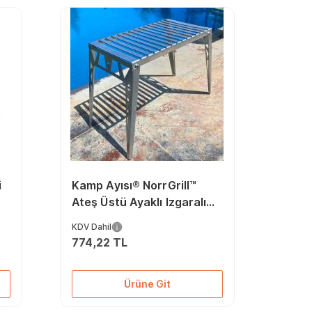
i
Kamp Ayısı® NorrGrill™
Ateş Üstü Ayaklı Izgaralı
Katlanır Kamp Piknik
KDV Dahil
Masası
774,22 TL
Ürüne Git