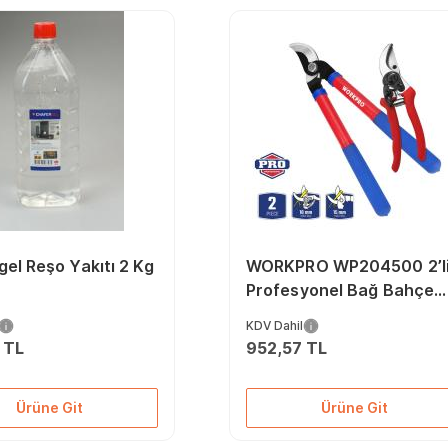
el Reşo Yakıtı 2 Kg
WORKPRO WP204500 2’l
Profesyonel Bağ Bahçe
Dal Budama Makası Seti
KDV Dahil
 TL
952,57 TL
Ürüne Git
Ürüne Git