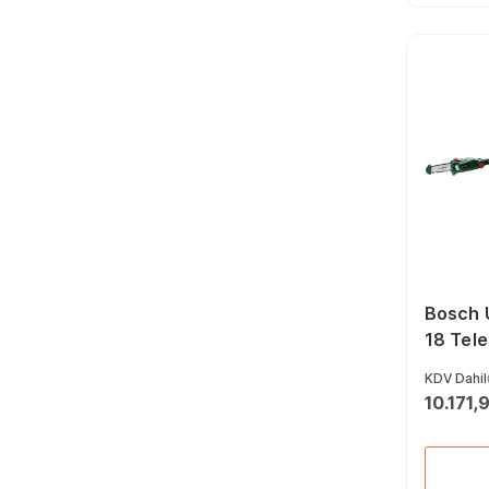
İşkenceler (80)
Pozidriv Bits Uçlar (19)
Mekanik El Aletleri
Aksesuarları (139)
Düz Bits Uçlar (32)
Boru Kesme Makası
(42)
Torx Bits Uçları (35)
Allen Anahtarlar (231)
Elektrikçi Tornavidalar
(53)
Seramik Kesme
Makineleri (16)
Fort Penseler (49)
Papağan Penseler (17)
Bosch 
18 Tele
Zincirl
KDV Dahil
10.171,