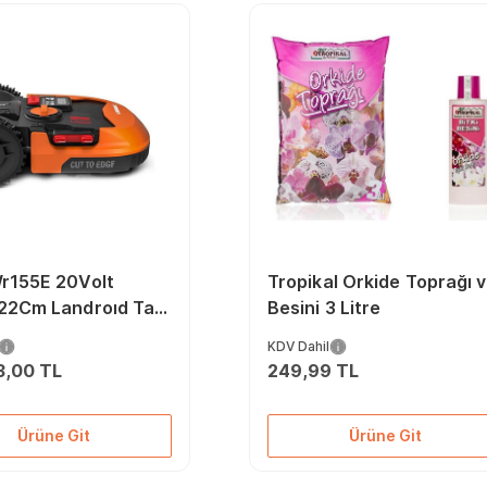
r155E 20Volt
Tropikal Orkide Toprağı 
 22Cm Landroıd Tam
Besini 3 Litre
 Kömürsüz Çim
KDV Dahil
Robotu
3,00 TL
249,99 TL
Ürüne Git
Ürüne Git