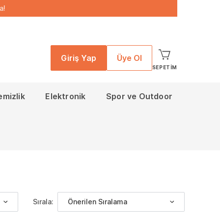
a!
Giriş Yap
Üye Ol
SEPETIM
emizlik
Elektronik
Spor ve Outdoor
Sırala:
Önerilen Sıralama