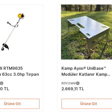
X RTM9635
Kamp Ayısı® UniBase™
li̇ 63cc 3.0hp Tırpan
Modüler Katlanır Kamp
Masası, 2mm Galvaniz
KDV Dahil
Çelik, Çantalı
00 TL
2.669,11 TL
Ürüne Git
Ürüne Git