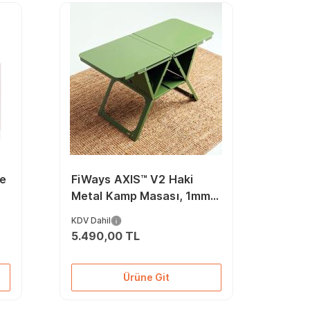
ve
FiWays AXIS™ V2 Haki
Metal Kamp Masası, 1mm
Çelik Gövde, Profesyonel
KDV Dahil
Katlanır Çantalı Outdoor
5.490,00 TL
Sehpa
Ürüne Git