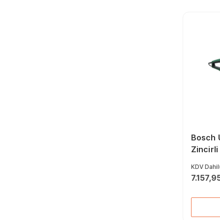
Yan Keskiler (165)
Balta (39)
İki Ağız Anahtarlar
(211)
Perçin Penseleri (14)
Manyetik Tutucular
(22)
Demir Kesme
Makasları (29)
Yıldız Uçlu
Tornavidalar (57)
Kontrol Kalemleri (30)
Boru Kesiciler (61)
Torx Allen Anahtarlar
(39)
Bosch 
Alet Setleri (46)
Zincirli
Kaportacı Makasları
Kesme 
(28)
KDV Dahil
Elektrikçi Penseler
7.157,9
(26)
Lokma Bits Uçlar (38)
Çakma Anahtarlar (42)
Yassı Keski (26)
Keskiler (138)