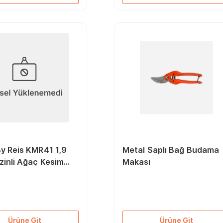
y Reis KMR41 1,9
Metal Saplı Bağ Budama
zinli Ağaç Kesim
Makası
Ürüne Git
Ürüne Git