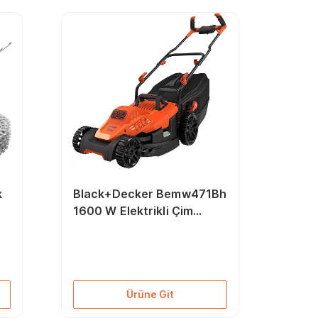
k
Black+Decker Bemw471Bh
1600 W Elektrikli Çim
Biçme Makinesi
Ürüne Git