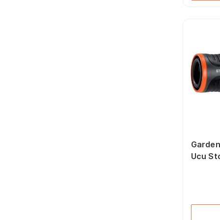
Garden
Ucu St
5/8Z,