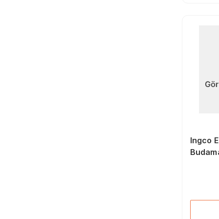
İşkenceler (80)
Pozidriv Bits Uçlar (19)
Mekanik El Aletleri
Aksesuarları (139)
Düz Bits Uçlar (32)
Boru Kesme Makası
(42)
Torx Bits Uçları (35)
Allen Anahtarlar (231)
Elektrikçi Tornavidalar
(53)
Seramik Kesme
Makineleri (16)
Fort Penseler (49)
Papağan Penseler (17)
Ingco E
Budama