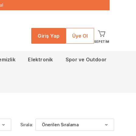
a!
Giriş Yap
Üye Ol
SEPETIM
emizlik
Elektronik
Spor ve Outdoor
Sırala:
Önerilen Sıralama