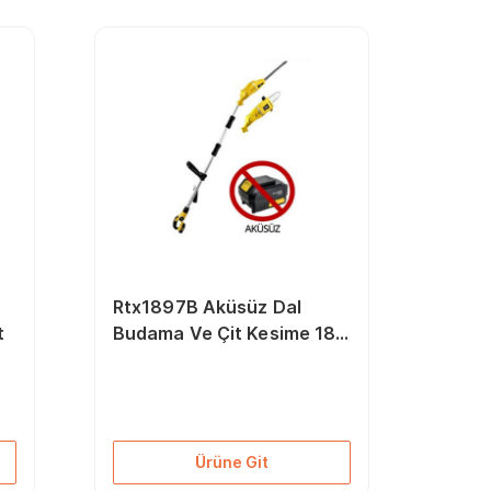
Rtx1897B Aküsüz Dal
t
Budama Ve Çit Kesime 18V
Li-Ion
Ürüne Git