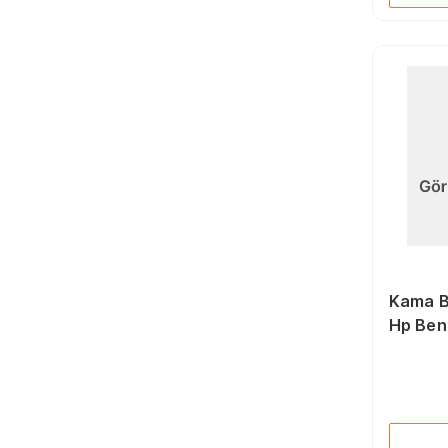
Kama B
Hp Ben
Motoru