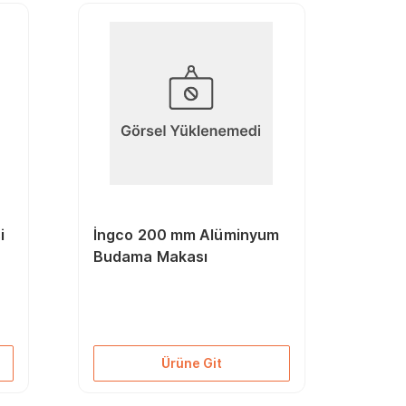
i
İngco 200 mm Alüminyum
Budama Makası
Ürüne Git